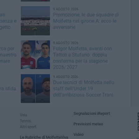
9 AGOSTO 2026
ati
Promozione, le due squadre di
rienza e
Molfetta nel girone A: ecco le
ogetto
avversarie
9 AGOSTO 2026
rca per
Fulgor Molfetta, avanti con
 maestro
Tattoli e Stufano: doppia
esare
conferma per la stagione
2026/2027
9 AGOSTO 2026
Due tecnici di Molfetta nello
va sfida
staff dell'Under 19
dell'ambiziosa Soccer Trani
Segnalazioni iReport
Vela
Tennis
Previsioni meteo
Altri sport
Video
Le Rubriche di MolfettaViva