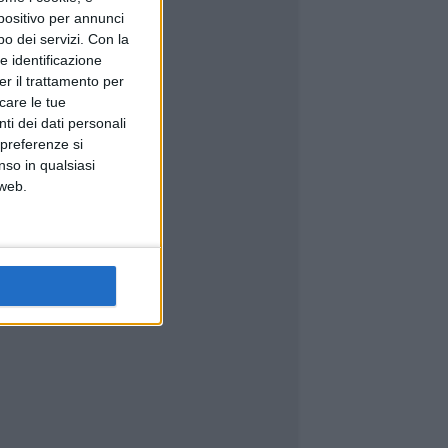
spositivo per annunci
o dei servizi.
Con la
e identificazione
er il trattamento per
icare le tue
ti dei dati personali
 preferenze si
nso in qualsiasi
 web.