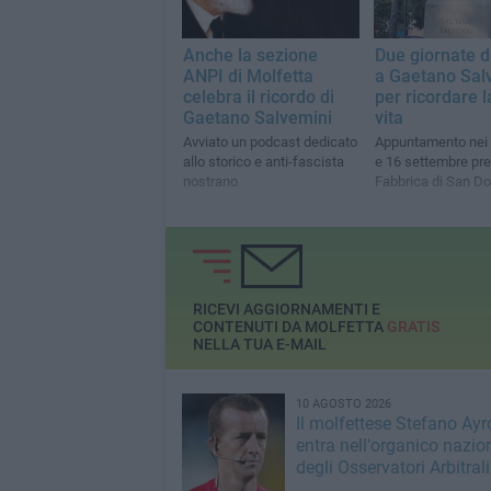
Anche la sezione
Due giornate d
ANPI di Molfetta
a Gaetano Sal
celebra il ricordo di
per ricordare l
Gaetano Salvemini
vita
Avviato un podcast dedicato
Appuntamento nei 
allo storico e anti-fascista
e 16 settembre pre
nostrano
Fabbrica di San D
RICEVI AGGIORNAMENTI E
CONTENUTI DA MOLFETTA
GRATIS
NELLA TUA E-MAIL
10 AGOSTO 2026
Il molfettese Stefano Ayr
entra nell'organico nazio
degli Osservatori Arbitrali