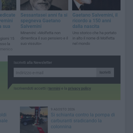
edicate
Sessantasei anni fa si
Gaetano Salvemini, il
vemini
spegneva Gaetano
ricordo a 150 anni
a sua
Salvemini
dalla nascita
Minervini: «Molfetta non
Uno storico che ha portato
dimentica il suo pensiero e il
in alto il nome di Molfetta
giorni 15
suo vissuto»
nel mondo
sso la
omenico
Iscriviti alla Newsletter
Iscriviti
Iscrivendoti accetti i
termini
e la
privacy policy
9 AGOSTO 2026
oldi
Si schianta contro la pompa di
nale
carburanti sradicando la
colonnina