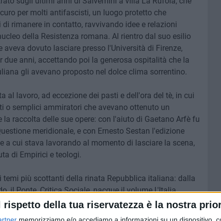
trato sugli ultimi anni di Salvemini a villa La Rufola, che
icuro per molti antifascisti, un luogo protetto che
i di rimanere in contatto, ravvivando idee e relazioni
ucleo della Resistenza romana. Al rientro dal suo esilio
 aveva dovuto lasciare presso l'Università di Firenze,
r due anni, accettando poi la generosa ospitalità che la
liana gli avevano proposto nel dolce clima sorrentino.
l lavoro, ad eccezione dei pasti e dell'ora del tè, in cui
enti o semplici ammiratori che avevano ottenuto un
e la raccolta delle sue opere: con l'aiuto di Gaetano Arfè fu
 Questione meridionale, e con Ernesto Sestan l'edizione
rte a cui stava lavorando al momento di lasciare la scena,
a di Empirici e teologi.
 temi più scottanti della rinata Repubblica italiana: dalla
do, il Ponte, Critica Sociale, nacque il volume L'Italia
mino Finocchiaro. Con i fondi del Premio dell'Accademia
l rispetto della tua riservatezza è la nostra prior
la laurea honoris causa riconosciutagli da Oxford, finanziò
artner
memorizziamo e/o accediamo a informazioni su un dispositivo, c