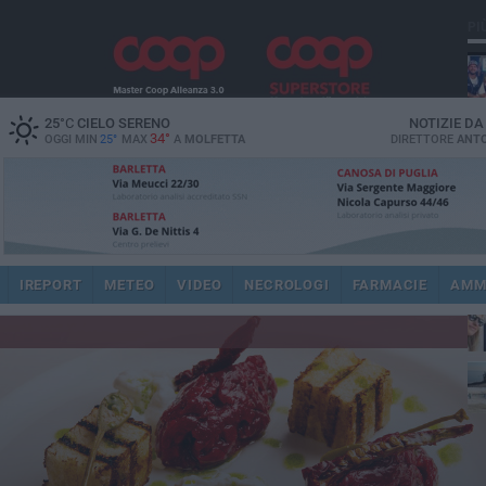
PI
25
°C
CIELO SERENO
NOTIZIE D
34°
OGGI MIN
25°
MAX
A
MOLFETTA
DIRETTORE
ANTO
IREPORT
METEO
VIDEO
NECROLOGI
FARMACIE
AMM