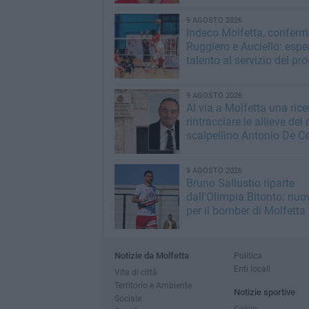
9 AGOSTO 2026
Indeco Molfetta, conferm
Ruggiero e Auciello: espe
talento al servizio del pr
9 AGOSTO 2026
Al via a Molfetta una rice
rintracciare le allieve del
scalpellino Antonio De C
9 AGOSTO 2026
Bruno Sallustio riparte
dall'Olimpia Bitonto: nuo
per il bomber di Molfetta
Notizie da Molfetta
Politica
Enti locali
Vita di città
Territorio e Ambiente
Notizie sportive
Sociale
Calcio