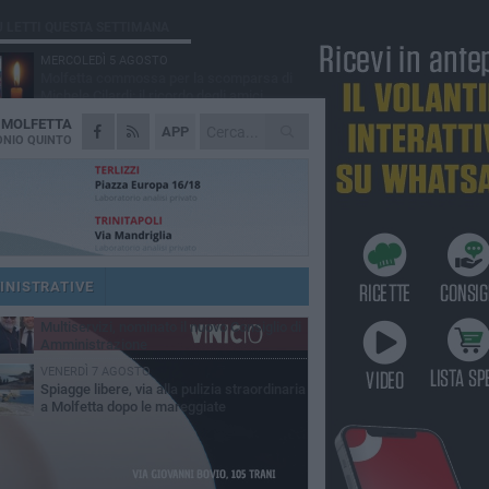
Ù LETTI QUESTA SETTIMANA
MERCOLEDÌ 5 AGOSTO
Molfetta commossa per la scomparsa di
Michele Cilardi: il ricordo degli amici
A
MOLFETTA
GIOVEDÌ 6 AGOSTO
APP
Marittimo molfettese muore a bordo di un
NIO QUINTO
peschereccio al largo del Gargano
DOMENICA 9 AGOSTO
Si schianta contro la pompa di carburanti
sradicando la colonnina
GIOVEDÌ 6 AGOSTO
Molfetta piange Marta Maria Pisani, ultima
maestra della sartoria molfettese
INISTRATIVE
MERCOLEDÌ 5 AGOSTO
Multiservizi, nominato il nuovo Consiglio di
Amministrazione
VENERDÌ 7 AGOSTO
Spiagge libere, via alla pulizia straordinaria
a Molfetta dopo le mareggiate