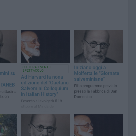
Iniziano oggi a
CULTURA, EVENTI E
SPETTACOLO
mini su
Molfetta le "Giornate
Ad Harvard la nona
i
salveminiane"
edizione del "Gaetano
ll'ANEB
Fitto programma previsto
Salvemini Colloquium
presso la Fabbrica di San
 cittadina
in Italian History"
Domenico
dia 90
L'evento si svolgerà il 18
ottobre al Minda de
Gunzburg Center for
European Studies