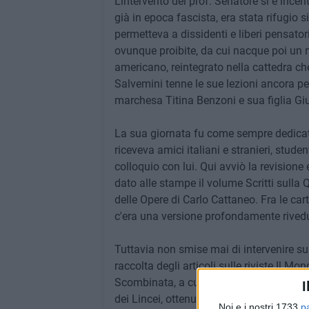
L'intervento del prof. Senatore si è incen
già in epoca fascista, era stata rifugio s
permetteva a dissidenti e liberi pensator
ovunque proibite, da cui nacque poi un n
americano, reintegrato nella cattedra che
Salvemini tenne le sue lezioni ancora pe
marchesa Titina Benzoni e sua figlia Giu
La sua giornata fu come sempre dedicata a
riceveva amici italiani e stranieri, stud
colloquio con lui. Qui avviò la revisione 
dato alle stampe il volume Scritti sulla
delle Opere di Carlo Cattaneo. Fra le ca
c'era una versione profondamente rivedut
Tuttavia non smise mai di intervenire sui
raccolta degli articoli sulle riviste Il Mon
Scombinata, a cura di un giovane Benia
I
dei Lincei, ottenuto nel 1955 insieme al
Noi e i nostri 1733
p