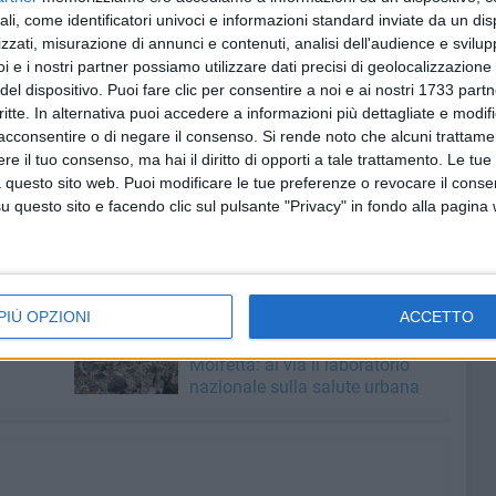
go ed Oliva, impegnati in un lavoro di inchiesta su Napoli.
ali, come identificatori univoci e informazioni standard inviate da un di
ovane sacerdote, Rosario Scarpati, che gli fu molto vicino
zzati, misurazione di annunci e contenuti, analisi dell'audience e svilupp
ati, che aveva in seguito rinunciato allo stato clericale, ha
i e i nostri partner possiamo utilizzare dati precisi di geolocalizzazione 
molfettesi.
del dispositivo. Puoi fare clic per consentire a noi e ai nostri 1733 partn
critte. In alternativa puoi accedere a informazioni più dettagliate e modif
acconsentire o di negare il consenso.
Si rende noto che alcuni trattamen
a partecipazione di una classe del Liceo di Sorrento
e il tuo consenso, ma hai il diritto di opporti a tale trattamento. Le tue
vemini e i giovani", che la Rete delle Scuole Superiori sta
 questo sito web. Puoi modificare le tue preferenze o revocare il conse
libertà in Salvemini.
questo sito e facendo clic sul pulsante "Privacy" in fondo alla pagina
10 AGOSTO 2026
PIÙ OPZIONI
ACCETTO
ti
Generazione Città Sane,
getto
opportunità per i giovani di
Molfetta: al via il laboratorio
nazionale sulla salute urbana