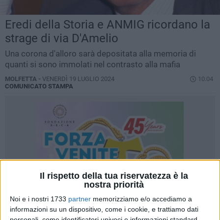
Eredi della Storia e ANMIG ricordano la
strage di via D'Amelio
Una corona d'alloro sarà depositata alla memoria di
quanti si sono immolati nel contrasto alla mafia
MOLFETTA -
VENERDÌ 19 LUGLIO 2024
10.04
COMUNICATO STAMPA
Il rispetto della tua riservatezza è la
nostra priorità
Noi e i nostri 1733
partner
memorizziamo e/o accediamo a
informazioni su un dispositivo, come i cookie, e trattiamo dati
personali, come identificatori univoci e informazioni standard