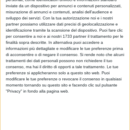
inviate da un dispositivo per annunci e contenuti personalizzati,
misurazione di annunci e contenuti, analisi dell'audience e
32
sviluppo dei servizi.
Con la tua autorizzazione noi e i nostri
partner possiamo utilizzare dati precisi di geolocalizzazione e
identificazione tramite la scansione del dispositivo. Puoi fare clic
per consentire a noi e ai nostri 1733 partner il trattamento per le
L'associazione "Eredi della Storia" e la fondazione ANMIG
finalità sopra descritte. In alternativa puoi accedere a
oggi, 19 luglio, alle 10:30, ricordano la strage di via D'Amelio,
informazioni più dettagliate e modificare le tue preferenze prima
che vide perire tragicamente Paolo Borsellino e la sua scorta.
di acconsentire o di negare il consenso.
Si rende noto che alcuni
Sarà depositata una corona d'alloro alla memoria di quanti
trattamenti dei dati personali possono non richiedere il tuo
si sono immolati nel contrasto della mafia e della criminalità
consenso, ma hai il diritto di opporti a tale trattamento. Le tue
organizzata.
preferenze si applicheranno solo a questo sito web. Puoi
modificare le tue preferenze o revocare il consenso in qualsiasi
momento tornando su questo sito e facendo clic sul pulsante
Saranno innalzati i vessilli delle associazioni
"Privacy" in fondo alla pagina web.
combattentistiche della nostra città.
Presenzierà alla cerimonia l'assessore alla Cultura,
l'avvocato Giacomo Rossiello, in rappresentanza
dell'amministrazione comunale di Molfetta. La cittadinanza
è invitata.