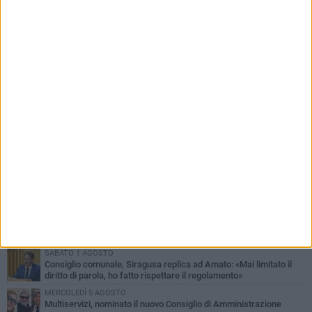
PIÙ LETTI QUESTA SETTIMANA
MERCOLEDÌ 5 AGOSTO
Molfetta commossa per la scomparsa di Michele Cilardi: il ricordo
degli amici
GIOVEDÌ 6 AGOSTO
Marittimo molfettese muore a bordo di un peschereccio al largo
del Gargano
SABATO 1 AGOSTO
La MTM Molfetta cerca autisti e accompagnatori per gli
scuolabus: pubblicato il bando
GIOVEDÌ 6 AGOSTO
Molfetta piange Marta Maria Pisani, ultima maestra della sartoria
molfettese
SABATO 1 AGOSTO
Consiglio comunale, Siragusa replica ad Amato: «Mai limitato il
diritto di parola, ho fatto rispettare il regolamento»
MERCOLEDÌ 5 AGOSTO
Multiservizi, nominato il nuovo Consiglio di Amministrazione