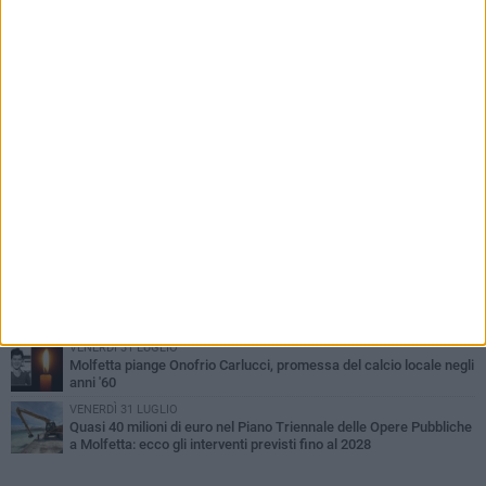
PIÙ LETTI QUESTA SETTIMANA
MERCOLEDÌ 5 AGOSTO
Molfetta commossa per la scomparsa di Michele Cilardi: il ricordo
degli amici
VENERDÌ 31 LUGLIO
TARI 2026, il Sindaco anticipa gli aumenti: «Bonus e sconti per
limitare l'impatto sulle famiglie»
SABATO 1 AGOSTO
La MTM Molfetta cerca autisti e accompagnatori per gli
scuolabus: pubblicato il bando
SABATO 1 AGOSTO
Consiglio comunale, Siragusa replica ad Amato: «Mai limitato il
diritto di parola, ho fatto rispettare il regolamento»
VENERDÌ 31 LUGLIO
Molfetta piange Onofrio Carlucci, promessa del calcio locale negli
anni '60
VENERDÌ 31 LUGLIO
Quasi 40 milioni di euro nel Piano Triennale delle Opere Pubbliche
a Molfetta: ecco gli interventi previsti fino al 2028