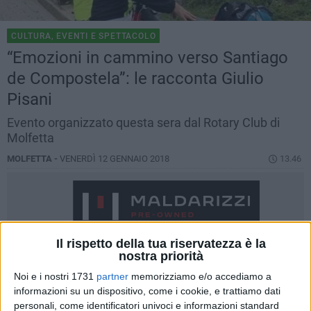
CULTURA, EVENTI E SPETTACOLO
“Emozioni in cammino verso Santiago
de Compostela”: le racconta Giulio
Pisani
Evento organizzato questa sera dal Rotary Club di
Molfetta
MOLFETTA -
VENERDÌ 12 GENNAIO 2018
13.46
Il rispetto della tua riservatezza è la
nostra priorità
Noi e i nostri 1731
partner
memorizziamo e/o accediamo a
informazioni su un dispositivo, come i cookie, e trattiamo dati
personali, come identificatori univoci e informazioni standard