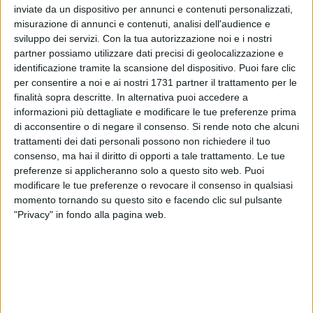
inviate da un dispositivo per annunci e contenuti personalizzati,
misurazione di annunci e contenuti, analisi dell'audience e
sviluppo dei servizi.
Con la tua autorizzazione noi e i nostri
partner possiamo utilizzare dati precisi di geolocalizzazione e
identificazione tramite la scansione del dispositivo. Puoi fare clic
3
per consentire a noi e ai nostri 1731 partner il trattamento per le
finalità sopra descritte. In alternativa puoi accedere a
informazioni più dettagliate e modificare le tue preferenze prima
Venerdì 12 gennaio 2018 alle ore 20.00 presso l'Hotel
di acconsentire o di negare il consenso.
Si rende noto che alcuni
trattamenti dei dati personali possono non richiedere il tuo
Garden - Molfetta il socio del Rotary Club di Molfetta Giulio
consenso, ma hai il diritto di opporti a tale trattamento. Le tue
Pisani intratterrà i presenti su
"Emozioni in cammino verso
preferenze si applicheranno solo a questo sito web. Puoi
Santiago de Compostela."
modificare le tue preferenze o revocare il consenso in qualsiasi
momento tornando su questo sito e facendo clic sul pulsante
Racconto di un viaggio di amicizie, fede, perplessità, storie
"Privacy" in fondo alla pagina web.
raccolte, preoccupazioni, gioie, pensieri, sorrisi, condivisioni,
abbracci ... il tutto alla ricerca di se stesso.
L'ingresso è libero.
6 AGOSTO 2026