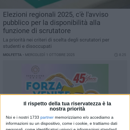
Elezioni regionali 2025, c'è l'avviso
pubblico per la disponibilità alla
funzione di scrutatore
La priorità nei criteri di scelta degli scrutatori per
studenti e disoccupati
MOLFETTA -
MERCOLEDÌ 1 OTTOBRE 2025
8.25
Il rispetto della tua riservatezza è la
nostra priorità
Noi e i nostri 1733
partner
memorizziamo e/o accediamo a
informazioni su un dispositivo, come i cookie, e trattiamo dati
personali, come identificatori univoci e informazioni standard