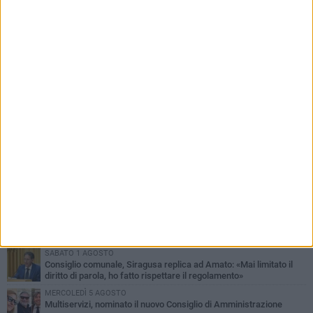
PIÙ LETTI QUESTA SETTIMANA
MERCOLEDÌ 5 AGOSTO
Molfetta commossa per la scomparsa di Michele Cilardi: il ricordo
degli amici
GIOVEDÌ 6 AGOSTO
Marittimo molfettese muore a bordo di un peschereccio al largo
del Gargano
SABATO 1 AGOSTO
La MTM Molfetta cerca autisti e accompagnatori per gli
scuolabus: pubblicato il bando
GIOVEDÌ 6 AGOSTO
Molfetta piange Marta Maria Pisani, ultima maestra della sartoria
molfettese
SABATO 1 AGOSTO
Consiglio comunale, Siragusa replica ad Amato: «Mai limitato il
diritto di parola, ho fatto rispettare il regolamento»
MERCOLEDÌ 5 AGOSTO
Multiservizi, nominato il nuovo Consiglio di Amministrazione