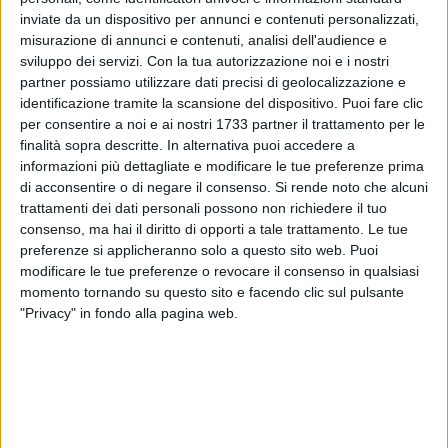
inviate da un dispositivo per annunci e contenuti personalizzati,
misurazione di annunci e contenuti, analisi dell'audience e
sviluppo dei servizi.
Con la tua autorizzazione noi e i nostri
5
partner possiamo utilizzare dati precisi di geolocalizzazione e
identificazione tramite la scansione del dispositivo. Puoi fare clic
per consentire a noi e ai nostri 1733 partner il trattamento per le
Sul sito del Comune di Molfetta è stato pubblicato l'avviso
finalità sopra descritte. In alternativa puoi accedere a
per la disponibilità alla funzione di scrutatore in occasione
informazioni più dettagliate e modificare le tue preferenze prima
di acconsentire o di negare il consenso.
Si rende noto che alcuni
delle consultazioni regionali 2025. La priorità nei criteri di
trattamenti dei dati personali possono non richiedere il tuo
scelta degli scrutatori per studenti e disoccupati che non
consenso, ma hai il diritto di opporti a tale trattamento. Le tue
svolgono alcuna attività lavorativa retribuita.
preferenze si applicheranno solo a questo sito web. Puoi
modificare le tue preferenze o revocare il consenso in qualsiasi
In allegato è possibile consultare e scaricare l'avviso e il
momento tornando su questo sito e facendo clic sul pulsante
modello di domanda.
"Privacy" in fondo alla pagina web.
avviso disponibilit c3 a0 scrutatori regionali 2025 281
29
Documento PDF
Modello di domanda
Documento di Microsoft Word