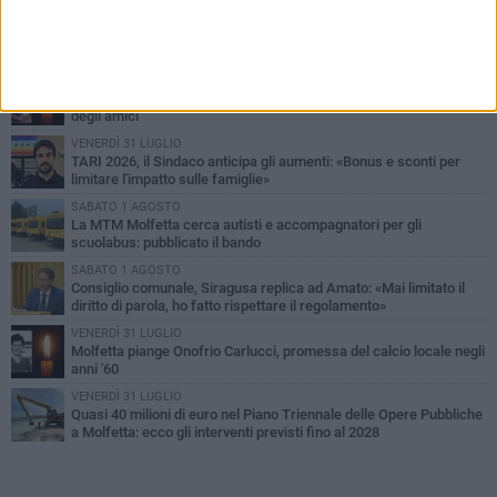
PIÙ LETTI QUESTA SETTIMANA
MERCOLEDÌ 5 AGOSTO
Molfetta commossa per la scomparsa di Michele Cilardi: il ricordo
degli amici
VENERDÌ 31 LUGLIO
TARI 2026, il Sindaco anticipa gli aumenti: «Bonus e sconti per
limitare l'impatto sulle famiglie»
SABATO 1 AGOSTO
La MTM Molfetta cerca autisti e accompagnatori per gli
scuolabus: pubblicato il bando
SABATO 1 AGOSTO
Consiglio comunale, Siragusa replica ad Amato: «Mai limitato il
diritto di parola, ho fatto rispettare il regolamento»
VENERDÌ 31 LUGLIO
Molfetta piange Onofrio Carlucci, promessa del calcio locale negli
anni '60
VENERDÌ 31 LUGLIO
Quasi 40 milioni di euro nel Piano Triennale delle Opere Pubbliche
a Molfetta: ecco gli interventi previsti fino al 2028