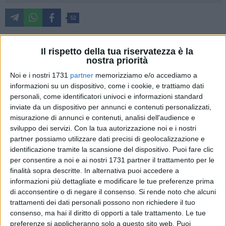
52
Il rispetto della tua riservatezza è la
In Italia, le elezioni europee si svolgeranno l'8 e il 9 giugno
nostra priorità
2024. Per votare bisogna aver compiuto 18 anni. I cittadini
Noi e i nostri 1731
partner
memorizziamo e/o accediamo a
italiani che risiedono in un altro Stato membro dell'UE
informazioni su un dispositivo, come i cookie, e trattiamo dati
possono scegliere di votare nel paese di residenza a patto
personali, come identificatori univoci e informazioni standard
che siano rispettate determinate condizioni. Si andrà alle
inviate da un dispositivo per annunci e contenuti personalizzati,
misurazione di annunci e contenuti, analisi dell'audience e
urne nel 2024 per eleggere 76 membri del Parlamento
sviluppo dei servizi.
Con la tua autorizzazione noi e i nostri
europeo.
partner possiamo utilizzare dati precisi di geolocalizzazione e
identificazione tramite la scansione del dispositivo. Puoi fare clic
COME SONO ELETTI I MEMBRI DEL PARLAMENTO
per consentire a noi e ai nostri 1731 partner il trattamento per le
EUROPEO
finalità sopra descritte. In alternativa puoi accedere a
Ai sensi della legge elettorale europea, tutti i paesi membri
informazioni più dettagliate e modificare le tue preferenze prima
devono usare un sistema elettorale proporzionale. Ciò
di acconsentire o di negare il consenso.
Si rende noto che alcuni
trattamenti dei dati personali possono non richiedere il tuo
significa che l'assegnazione dei seggi avviene in modo da
consenso, ma hai il diritto di opporti a tale trattamento. Le tue
assicurare alle diverse liste un numero di posti proporzionale
preferenze si applicheranno solo a questo sito web. Puoi