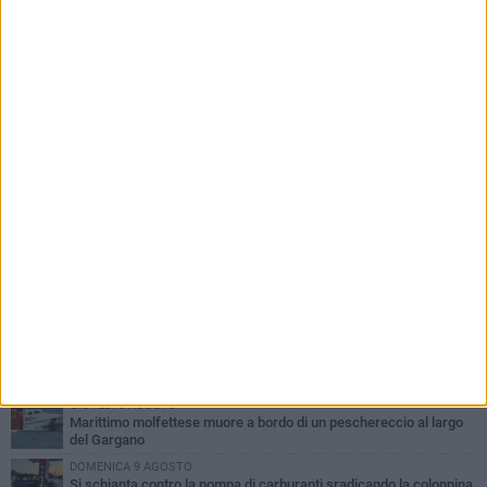
PIÙ LETTI QUESTA SETTIMANA
MERCOLEDÌ 5 AGOSTO
Molfetta commossa per la scomparsa di Michele Cilardi: il ricordo
degli amici
GIOVEDÌ 6 AGOSTO
Marittimo molfettese muore a bordo di un peschereccio al largo
del Gargano
DOMENICA 9 AGOSTO
Si schianta contro la pompa di carburanti sradicando la colonnina