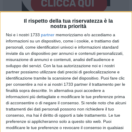
Il rispetto della tua riservatezza è la
nostra priorità
178
Noi e i nostri 1733
partner
memorizziamo e/o accediamo a
informazioni su un dispositivo, come i cookie, e trattiamo dati
personali, come identificatori univoci e informazioni standard
Sono Edoardo Bennato e Fiorella Mannoia i "big" che
inviate da un dispositivo per annunci e contenuti personalizzati,
animeranno le calde serate estive a Molfetta.
misurazione di annunci e contenuti, analisi dell'audience e
sviluppo dei servizi.
Con la tua autorizzazione noi e i nostri
partner possiamo utilizzare dati precisi di geolocalizzazione e
L'autore di successi intramontabili come "Viva la mamma", "Il
identificazione tramite la scansione del dispositivo. Puoi fare clic
gatto e la volpe", "L'isola che non c'è" sarà in concerto
per consentire a noi e ai nostri 1733 partner il trattamento per le
gratuito il 5 agosto nel Puglia Outlet Village dopo i sold out
finalità sopra descritte. In alternativa puoi accedere a
nei maggiori teatri italiani.
informazioni più dettagliate e modificare le tue preferenze prima
Per il centro commerciale si tratta dell'ennesimo successo di
di acconsentire o di negare il consenso.
Si rende noto che alcuni
pubblico dopo i concerti dei Tiromancino, Noemi, Tony
trattamenti dei dati personali possono non richiedere il tuo
Hadley degli scorsi anni e la rassegna "Incontri d'autore" che
consenso, ma hai il diritto di opporti a tale trattamento. Le tue
preferenze si applicheranno solo a questo sito web. Puoi
ha portato al live del fenomeno generazionale Fabio
modificare le tue preferenze o revocare il consenso in qualsiasi
Rovazzi.