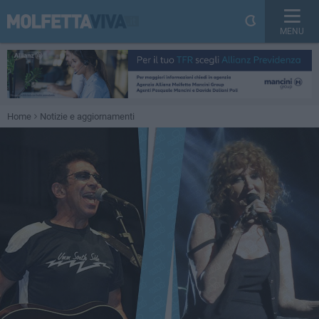
MENU
Home
Notizie e aggiornamenti