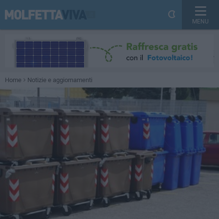
MENU
Home
Notizie e aggiornamenti