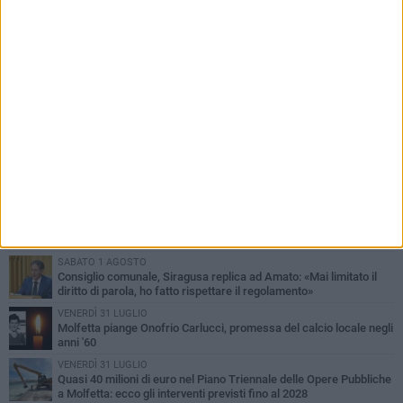
PIÙ LETTI QUESTA SETTIMANA
MERCOLEDÌ 5 AGOSTO
Molfetta commossa per la scomparsa di Michele Cilardi: il ricordo
degli amici
VENERDÌ 31 LUGLIO
TARI 2026, il Sindaco anticipa gli aumenti: «Bonus e sconti per
limitare l'impatto sulle famiglie»
SABATO 1 AGOSTO
La MTM Molfetta cerca autisti e accompagnatori per gli
scuolabus: pubblicato il bando
SABATO 1 AGOSTO
Consiglio comunale, Siragusa replica ad Amato: «Mai limitato il
diritto di parola, ho fatto rispettare il regolamento»
VENERDÌ 31 LUGLIO
Molfetta piange Onofrio Carlucci, promessa del calcio locale negli
anni '60
VENERDÌ 31 LUGLIO
Quasi 40 milioni di euro nel Piano Triennale delle Opere Pubbliche
a Molfetta: ecco gli interventi previsti fino al 2028