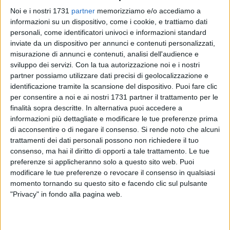
Noi e i nostri 1731
partner
memorizziamo e/o accediamo a
informazioni su un dispositivo, come i cookie, e trattiamo dati
personali, come identificatori univoci e informazioni standard
inviate da un dispositivo per annunci e contenuti personalizzati,
misurazione di annunci e contenuti, analisi dell'audience e
sviluppo dei servizi.
Con la tua autorizzazione noi e i nostri
Dall'inizio di giugno sono state raccolte 730 le tonnellate di
partner possiamo utilizzare dati precisi di geolocalizzazione e
rifiuti differenziati conferiti e certificati dagli appositi
identificazione tramite la scansione del dispositivo. Puoi fare clic
impianti di raccolta. Molfetta è più vicina all'obiettivo del
per consentire a noi e ai nostri 1731 partner il trattamento per le
+5% previsto dalla Regione Puglia per evitare l'incremento
finalità sopra descritte. In alternativa puoi accedere a
dell'ecotassa.
informazioni più dettagliate e modificare le tue preferenze prima
Come è noto la Regione Puglia ha previsto l'esenzione per
di acconsentire o di negare il consenso.
Si rende noto che alcuni
tutti i Comuni che prevedono di conseguire a giungo 2014
trattamenti dei dati personali possono non richiedere il tuo
consenso, ma hai il diritto di opporti a tale trattamento. Le tue
una percentuale di raccolta differenziata pari ad almeno il
preferenze si applicheranno solo a questo sito web. Puoi
5% in più rispetto ai dati validati riferiti al periodo settembre
modificare le tue preferenze o revocare il consenso in qualsiasi
2012 – agosto 2013.
momento tornando su questo sito e facendo clic sul pulsante
"Privacy" in fondo alla pagina web.
«Da gennaio è partita la nostra campagna informativa -
spiega il presidente dell'Asm Antonello Zaza - abbiamo fatto
incontri con le associazioni e i comitati di quartiere. Ci hanno