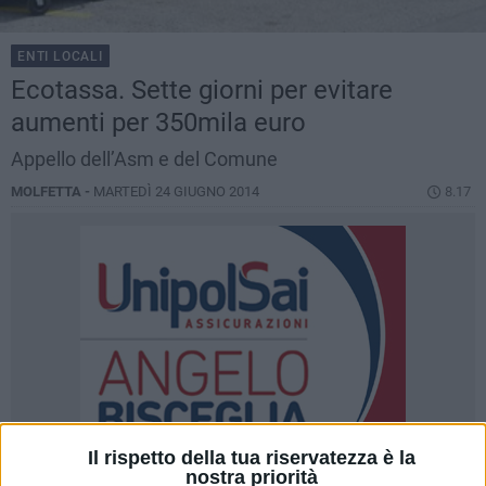
ENTI LOCALI
Ecotassa. Sette giorni per evitare
aumenti per 350mila euro
Appello dell’Asm e del Comune
MOLFETTA -
MARTEDÌ 24 GIUGNO 2014
8.17
Il rispetto della tua riservatezza è la
nostra priorità