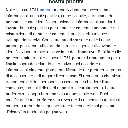
nostra priorità
Noi e i nostri 1731
partner
memorizziamo e/o accediamo a
informazioni su un dispositivo, come i cookie, e trattiamo dati
personali, come identificatori univoci e informazioni standard
59
A cura di
inviate da un dispositivo per annunci e contenuti personalizzati,
NICOLA MICCIONE
misurazione di annunci e contenuti, analisi dell'audience e
sviluppo dei servizi.
Con la tua autorizzazione noi e i nostri
partner possiamo utilizzare dati precisi di geolocalizzazione e
identificazione tramite la scansione del dispositivo. Puoi fare clic
Le scocche di una
Dacia Sandero Stepway
e di una
Renault
per consentire a noi e ai nostri 1731 partner il trattamento per le
Captur
: le due vetture, entrambe risultate rubate da poco
finalità sopra descritte. In alternativa puoi accedere a
tempo, sono state trovate nei giorni scorsi nelle campagne a
informazioni più dettagliate e modificare le tue preferenze prima
nord di Bari - al confine fra Molfetta e Bisceglie -, che si
di acconsentire o di negare il consenso.
Si rende noto che alcuni
conferma un'officina a cielo aperto. Rubate, nascoste e infine
trattamenti dei dati personali possono non richiedere il tuo
consenso, ma hai il diritto di opporti a tale trattamento. Le tue
cannibalizzate.
preferenze si applicheranno solo a questo sito web. Puoi
modificare le tue preferenze o revocare il consenso in qualsiasi
Gli investigatori, ormai, parlano di una vera e propria piaga
momento tornando su questo sito e facendo clic sul pulsante
del territorio: i fatti risalgono al pomeriggio di domenica,
"Privacy" in fondo alla pagina web.
quando durante un servizio di pattugliamento nell'agro di
Molfetta, finalizzato alla prevenzione dell'abbandono illecito