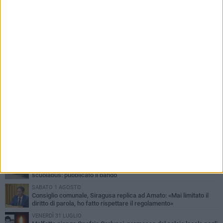
PIÙ LETTI QUESTA SETTIMANA
MERCOLEDÌ 5 AGOSTO
Molfetta commossa per la scomparsa di Michele Cilardi: il ricordo
degli amici
VENERDÌ 31 LUGLIO
TARI 2026, il Sindaco anticipa gli aumenti: «Bonus e sconti per
limitare l'impatto sulle famiglie»
SABATO 1 AGOSTO
La MTM Molfetta cerca autisti e accompagnatori per gli
scuolabus: pubblicato il bando
SABATO 1 AGOSTO
Consiglio comunale, Siragusa replica ad Amato: «Mai limitato il
diritto di parola, ho fatto rispettare il regolamento»
VENERDÌ 31 LUGLIO