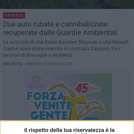
CRONACA
Due auto rubate e cannibalizzate:
recuperate dalle Guardie Ambientali
Le scocche di una Dacia Sandero Stepway e una Renault
Captur sono state rivenute in contrada Zappino, fra i
territori di Bisceglie e Molfetta
MOLFETTA -
VENERDÌ 23 GENNAIO 2026
Il rispetto della tua riservatezza è la