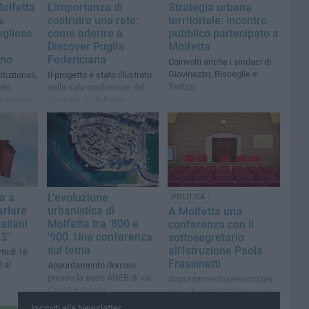
olfetta
L’importanza di
Strategia urbana
a
costruire una rete:
territoriale: incontro
ugliese
come aderire a
pubblico partecipato a
Discover Puglia
Molfetta
rno
Federiciana
Coinvolti anche i sindaci di
Giovinazzo, Bisceglie e
tituzionali,
Il progetto è stato illustrato
Terlizzi
elo
nella sala conferenze del
nsigliere
Comune di Molfetta
co
a a
L'evoluzione
POLITICA
arlare
urbanistica di
A Molfetta una
aliani
Molfetta tra '800 e
conferenza con il
3"
'900. Una conferenza
sottosegretario
sul tema
all'Istruzione Paola
tedì 16
Frassinetti
0 al
Appuntamento domani
presso la sede ANEB di via
Appuntamento previsto per
Cap. De Candia
giovedì alle 19:00 presso la
Fabbrica di San Domenico
Iscriviti alla Newsletter