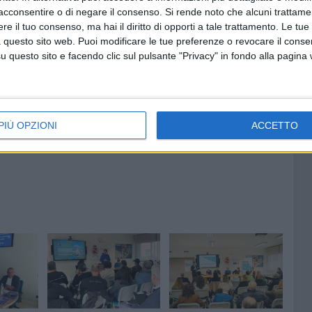
acconsentire o di negare il consenso.
Si rende noto che alcuni trattamen
e il tuo consenso, ma hai il diritto di opporti a tale trattamento. Le tue
 questo sito web. Puoi modificare le tue preferenze o revocare il conse
8 AGOSTO 2026
 a Bari,
Partecipate comunali, Minervini:
questo sito e facendo clic sul pulsante "Privacy" in fondo alla pagina
fettese
«Scelte di competenza per una
rava
nuova fase di governo»
PIÙ OPZIONI
ACCETTO