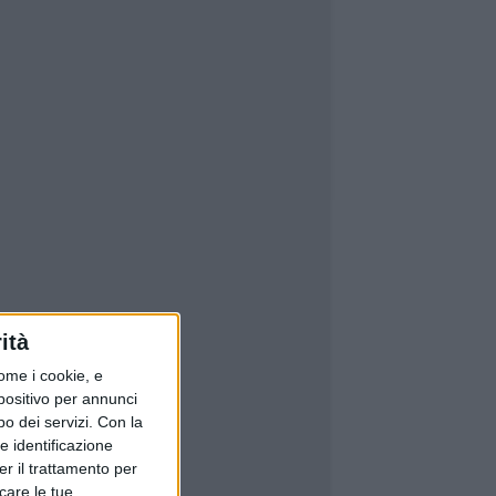
ità
ome i cookie, e
spositivo per annunci
o dei servizi.
Con la
e identificazione
er il trattamento per
icare le tue