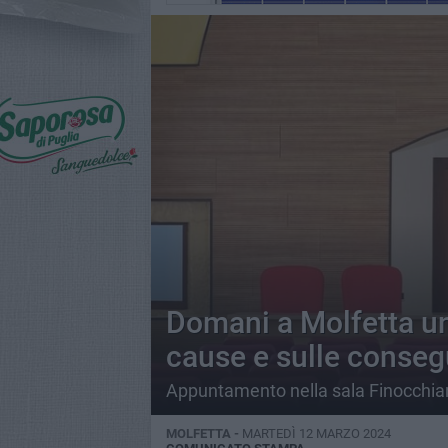
Domani a Molfetta un
cause e sulle conse
Appuntamento nella sala Finocchiar
MOLFETTA -
MARTEDÌ 12 MARZO 2024