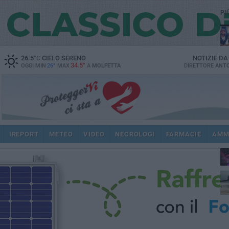
PI
26.5
°C
CIELO SERENO
NOTIZIE D
34.5°
OGGI MIN
26°
MAX
A
MOLFETTA
DIRETTORE
ANTO
IREPORT
METEO
VIDEO
NECROLOGI
FARMACIE
AMM