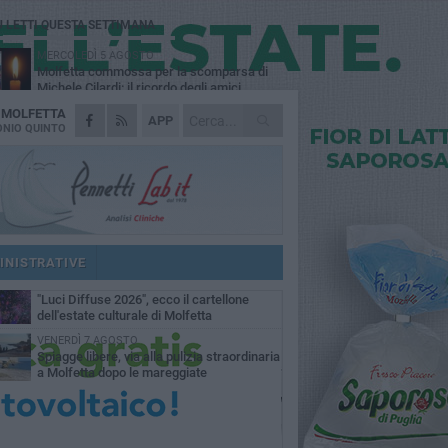
Ù LETTI QUESTA SETTIMANA
MERCOLEDÌ 5 AGOSTO
Molfetta commossa per la scomparsa di
Michele Cilardi: il ricordo degli amici
A
MOLFETTA
GIOVEDÌ 6 AGOSTO
APP
Marittimo molfettese muore a bordo di un
NIO QUINTO
peschereccio al largo del Gargano
GIOVEDÌ 6 AGOSTO
Molfetta piange Marta Maria Pisani, ultima
maestra della sartoria molfettese
MERCOLEDÌ 5 AGOSTO
Multiservizi, nominato il nuovo Consiglio di
Amministrazione
INISTRATIVE
MARTEDÌ 4 AGOSTO
"Luci Diffuse 2026", ecco il cartellone
dell'estate culturale di Molfetta
VENERDÌ 7 AGOSTO
Spiagge libere, via alla pulizia straordinaria
a Molfetta dopo le mareggiate