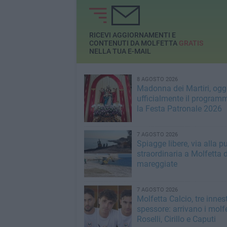
RICEVI AGGIORNAMENTI E
CONTENUTI DA MOLFETTA
GRATIS
NELLA TUA E-MAIL
8 AGOSTO 2026
Madonna dei Martiri, oggi
ufficialmente il program
la Festa Patronale 2026
7 AGOSTO 2026
Spiagge libere, via alla pu
straordinaria a Molfetta 
mareggiate
7 AGOSTO 2026
Molfetta Calcio, tre innest
spessore: arrivano i molfe
Roselli, Cirillo e Caputi