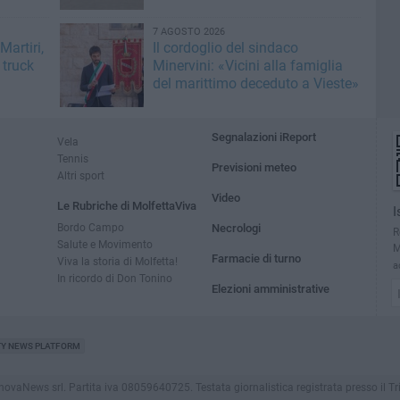
7 AGOSTO 2026
artiri,
Il cordoglio del sindaco
 truck
Minervini: «Vicini alla famiglia
del marittimo deceduto a Vieste»
Segnalazioni iReport
Vela
Tennis
Previsioni meteo
Altri sport
Video
Le Rubriche di MolfettaViva
I
Bordo Campo
Necrologi
R
Salute e Movimento
M
Farmacie di turno
Viva la storia di Molfetta!
a
In ricordo di Don Tonino
Elezioni amministrative
TY NEWS PLATFORM
aNews srl. Partita iva 08059640725. Testata giornalistica registrata presso il Tribuna