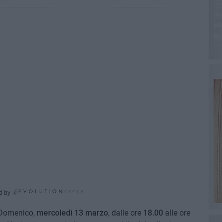
d by
n Domenico,
mercoledì 13 marzo
, dalle ore
18.00
alle ore