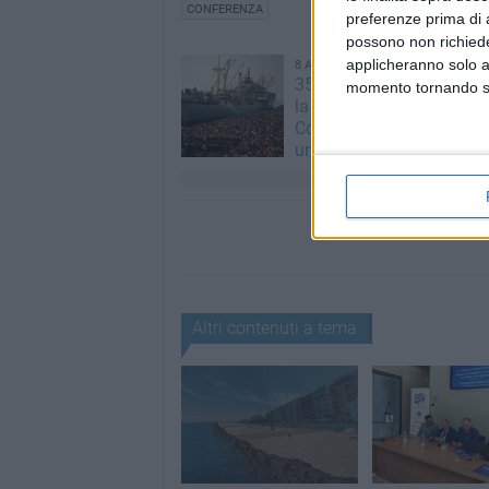
CONFERENZA
preferenze prima di 
possono non richieder
applicheranno solo a
8 AGOSTO 2026
35 anni fa lo sbarco Vlora
momento tornando su 
la testimonianza del mol
Corrado Cifarelli: «Semb
un'isola in movimento»
Altri contenuti a tema