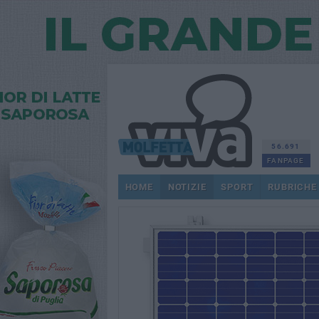
56.691
FANPAGE
HOME
NOTIZIE
SPORT
RUBRICHE