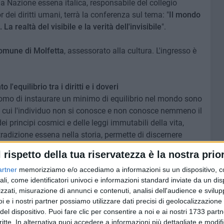
a Nazione essena italica, responsabile del collegio
 dei diritti umani, terrà la conferenza sul tema: "
Il mondo
 realtà del visibile e la verità dell'invisibile
".
omune di Molfetta
, assessorato alla cultura. L'ingresso è
 l'equilibrio tra i diritti e i doveri
'uomo di instaurare un minimo di equilibrio nel mondo sono
in cui l'individuo non si conosce e non conosce nemmeno il
ei principi cosmici e delle leggi immutabili della vita,
radizione essena nella storia, permette di discernere
e attitudini passive o violente nei confronti dei suoi
l rispetto della tua riservatezza è la nostra prior
artner
memorizziamo e/o accediamo a informazioni su un dispositivo, c
ali, come identificatori univoci e informazioni standard inviate da un di
ell'ordine immutabile universale e della giurisprudenza
zzati, misurazione di annunci e contenuti, analisi dell'audience e svilupp
 occorre saperla accettare, accogliere. Essa richiede
i e i nostri partner possiamo utilizzare dati precisi di geolocalizzazione 
evidenza di ciò che è, di come sono le cose veramente.
del dispositivo. Puoi fare clic per consentire a noi e ai nostri 1733 partn
critte. In alternativa puoi accedere a informazioni più dettagliate e modif