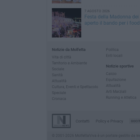
7 AGOSTO 2026
Festa della Madonna dei M
aperto il bando per i food
Notizie da Molfetta
Politica
Enti locali
Vita di città
Territorio e Ambiente
Notizie sportive
Sociale
Calcio
Sanità
Equitazione
Attualità
Attualità
Cultura, Eventi e Spettacolo
Arti Marziali
Speciale
Running e Atletica
Cronaca
Contatti
Policy e Privacy
GOCI
© 2001-2026 MolfettaViva è un portale gestito da Innov