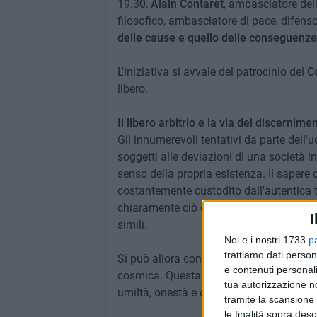
19.30,
Alain Contaret
, ambasciatore dell
filosofico, ambasciatore di pace, difensor
delle cause e quello delle conseguenze. La
L'iniziativa si avvale del patrocinio del
C
libero.
Il libero arbitrio e la via del discernimento
Gli innumerevoli tentativi da parte dell
soggetti alle deviazioni di una società 
senso della propria esistenza. Il sapere d
costantemente custodito dall'autentica t
chiaramente ciò che mantiene l'uomo nell
I
simili.
Noi e i nostri 1733
p
trattiamo dati person
Si può allora contemplare lo splendore d
e contenuti personali
cosmica. Questa luce porta chiarezza ma
tua autorizzazione no
umiltà, onestà e coerenza di fronte all'
tramite la scansione 
le finalità sopra des