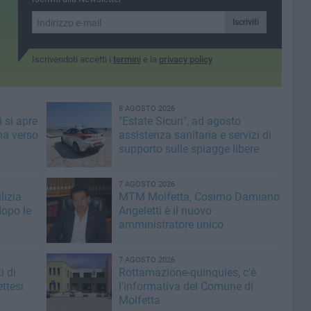
Iscriviti
Iscrivendoti accetti i
termini
e la
privacy policy
8 AGOSTO 2026
 si apre
"Estate Sicuri", ad agosto
ma verso
assistenza sanitaria e servizi di
supporto sulle spiagge libere
7 AGOSTO 2026
lizia
MTM Molfetta, Cosimo Damiano
dopo le
Angeletti è il nuovo
amministratore unico
7 AGOSTO 2026
i di
Rottamazione-quinquies, c'è
ttesi
l'informativa del Comune di
Molfetta