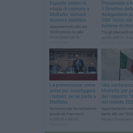
Esposto contro la
Presentato a M
vasca di colmata a
il Direttivo dell
Molfetta: domani
delegazione p
incontro pubblico
CIM: focus sul
turismo di rito
Appuntamento alle ore
18:30 presso la sala
Tra gli interventi is
Finocchiaro per la
quello dell’On. Ang
conferenza
Sollazzo oltre al co
regionale Tammac
La prevenzione come
Una conferenz
arma per sconfiggere
Molfetta per p
i tumori: se ne parla a
del rapporto "It
Molfetta
nel mondo 202
Successo per la conferenza
Appuntamento mar
tenuta da Francesco
aprile alle ore 18:0
Schittulli e Nicola
Museo Diocesano
Maggialetti