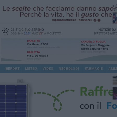
PI
28.5
°C
CIELO SERENO
NOTIZIE D
33°
OGGI MIN
26.5°
MAX
A
MOLFETTA
DIRETTORE
ANTO
IREPORT
METEO
VIDEO
NECROLOGI
FARMACIE
AMM