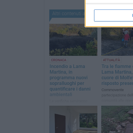
Altri contenuti a tema
CRONACA
ATTUALITÀ
Incendio a Lama
Tra le fiamme 
Martina, in
Lama Martina, 
programma nuovi
cuore di Molfe
sopralluoghi per
risposto prese
quantificare i danni
Commovente
ambientali
partecipazione del
comunità alle oper
Le verifiche serviranno
spegnere il rogo di 
anche a censire gli alberi
andati distrutti dal rogo di
sabato