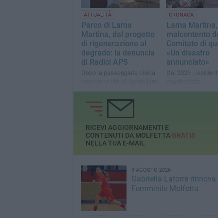
ATTUALITÀ
CRONACA
Parco di Lama
Lama Martina, 
Martina, dal progetto
malcontento d
di rigenerazione al
Comitato di qu
degrado: la denuncia
«Un disastro
di Radici APS
annunciato»
Dopo la passeggiata civica
Dal 2023 i residen
emergono ritardi, vandalismi
manifestato
e dubbi sulla gestione dei
preoccupazione per
fondi PNRR: «Così si rischia
rischio di isolamen
l’ennesima incompiuta»
comparto
RICEVI AGGIORNAMENTI E
CONTENUTI DA MOLFETTA
GRATIS
NELLA TUA E-MAIL
9 AGOSTO 2026
Gabriella Latorre rinnova
Femminile Molfetta