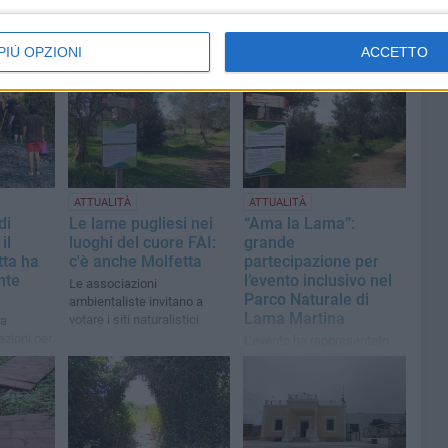
PIÙ OPZIONI
ACCETTO
ATTUALITÀ
ATTUALITÀ
di
Le lame pugliesi nei
“Ama la Lama”:
il
luoghi del cuore FAI:
grande
tta ha
c'è anche Molfetta
partecipazione per
nte
l’evento inclusivo nel
Le associazioni
Parco Naturale di
ambientaliste invitano a
Lama Martina
votare i siti naturalistici
la
azioni per
L’evento ha rappresentato
ieri
un momento concreto di
sensibilizzazione
sull’accessibilità degli spazi
naturali