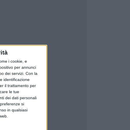
ità
ome i cookie, e
spositivo per annunci
o dei servizi.
Con la
e identificazione
er il trattamento per
icare le tue
ti dei dati personali
 preferenze si
nso in qualsiasi
 web.