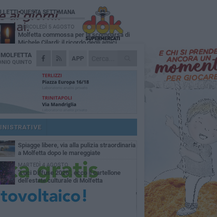
Ù LETTI QUESTA SETTIMANA
MERCOLEDÌ 5 AGOSTO
Molfetta commossa per la scomparsa di
Michele Cilardi: il ricordo degli amici
A
MOLFETTA
GIOVEDÌ 6 AGOSTO
APP
Marittimo molfettese muore a bordo di un
NIO QUINTO
peschereccio al largo del Gargano
GIOVEDÌ 6 AGOSTO
Molfetta piange Marta Maria Pisani, ultima
maestra della sartoria molfettese
MERCOLEDÌ 5 AGOSTO
Multiservizi, nominato il nuovo Consiglio di
Amministrazione
INISTRATIVE
VENERDÌ 7 AGOSTO
Spiagge libere, via alla pulizia straordinaria
a Molfetta dopo le mareggiate
MARTEDÌ 4 AGOSTO
"Luci Diffuse 2026", ecco il cartellone
dell'estate culturale di Molfetta