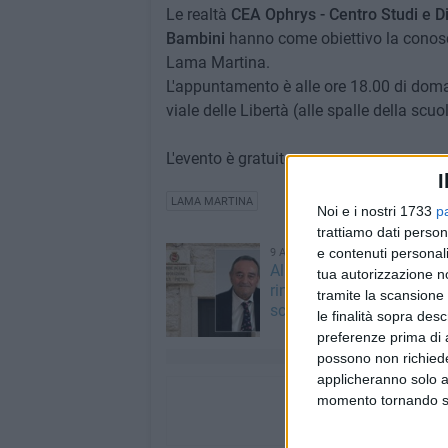
Le realtà
CEA Ophrys - Centro Studi e D
Bambini
hanno come obiettivo la conosce
Lama Martina.
L'appuntamento è alle ore 18.00 di doman
viale delle Libertà (alle spalle della scuo
L'evento è gratuito.
I
LAMA MARTINA
Noi e i nostri 1733
p
trattiamo dati person
e contenuti personali
9 AGOSTO 2026
Al via a Molfetta una rice
tua autorizzazione no
rintracciare le allieve del
tramite la scansione 
scalpellino Antonio De C
le finalità sopra des
preferenze prima di 
possono non richieder
applicheranno solo a
momento tornando su 