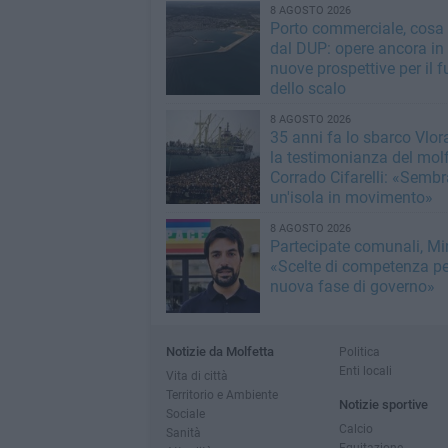
8 AGOSTO 2026
Porto commerciale, cosa
dal DUP: opere ancora in
nuove prospettive per il f
dello scalo
8 AGOSTO 2026
35 anni fa lo sbarco Vlora
la testimonianza del mol
Corrado Cifarelli: «Semb
un'isola in movimento»
8 AGOSTO 2026
Partecipate comunali, Min
«Scelte di competenza p
nuova fase di governo»
Notizie da Molfetta
Politica
Enti locali
Vita di città
Territorio e Ambiente
Notizie sportive
Sociale
Calcio
Sanità
Equitazione