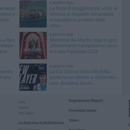
8 AGOSTO 2026
 emerge
Le forze di maggioranza: «Con la
 corso e
nomina di Angeletti completata
uturo
la squadra di governo della
città»
8 AGOSTO 2026
 a Bari,
Madonna dei Martiri, oggi si apre
fettese
ufficialmente il programma verso
rava
la Festa Patronale 2026
8 AGOSTO 2026
ervini:
La Dai Optical Virtus Molfetta
er una
punta su un talento a chilometro
zero: Anselmo Sasso
Segnalazioni iReport
Vela
Tennis
Previsioni meteo
Altri sport
Video
Le Rubriche di MolfettaViva
I
Bordo Campo