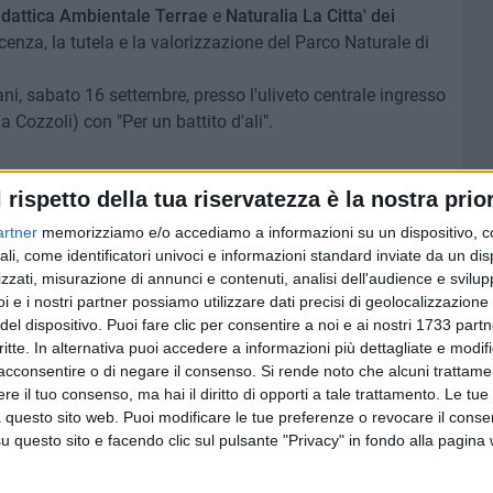
idattica Ambientale Terrae
e
Naturalia La Citta' dei
nza, la tutela e la valorizzazione del Parco Naturale di
i, sabato 16 settembre, presso l'uliveto centrale ingresso
la Cozzoli) con "Per un battito d'ali".
l rispetto della tua riservatezza è la nostra prior
artner
memorizziamo e/o accediamo a informazioni su un dispositivo, c
ali, come identificatori univoci e informazioni standard inviate da un di
zzati, misurazione di annunci e contenuti, analisi dell'audience e svilupp
9 AGOSTO 2026
rca per
Due tecnici di Molfetta nello
i e i nostri partner possiamo utilizzare dati precisi di geolocalizzazione 
 maestro
staff dell'Under 19
del dispositivo. Puoi fare clic per consentire a noi e ai nostri 1733 partn
esare
dell'ambiziosa Soccer Trani
critte. In alternativa puoi accedere a informazioni più dettagliate e modif
acconsentire o di negare il consenso.
Si rende noto che alcuni trattamen
e il tuo consenso, ma hai il diritto di opporti a tale trattamento. Le tue
 questo sito web. Puoi modificare le tue preferenze o revocare il conse
questo sito e facendo clic sul pulsante "Privacy" in fondo alla pagina