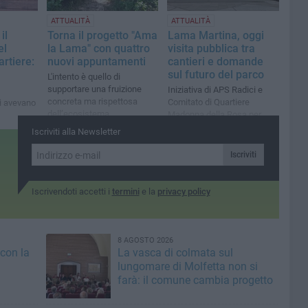
ATTUALITÀ
ATTUALITÀ
il
Torna il progetto "Ama
Lama Martina, oggi
el
la Lama" con quattro
visita pubblica tra
artiere:
nuovi appuntamenti
cantieri e domande
sul futuro del parco
L'intento è quello di
supportare una fruizione
Iniziativa di APS Radici e
concreta ma rispettosa
Comitato di Quartiere
ti avevano
dell’ecosistema
Madonna della Rosa per
fare il punto sui lavori
 il
Iscriviti alla Newsletter
to del
Iscriviti
Iscrivendoti accetti i
termini
e la
privacy policy
8 AGOSTO 2026
 con la
La vasca di colmata sul
lungomare di Molfetta non si
farà: il comune cambia progetto