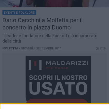
EVENTI E FOLKLORE
Dario Cecchini a Molfetta per il
concerto in piazza Duomo
Il leader e fondatore della Funkoff già innamorato
della città
MOLFETTA -
GIOVEDÌ 4 SETTEMBRE 2014
7.19