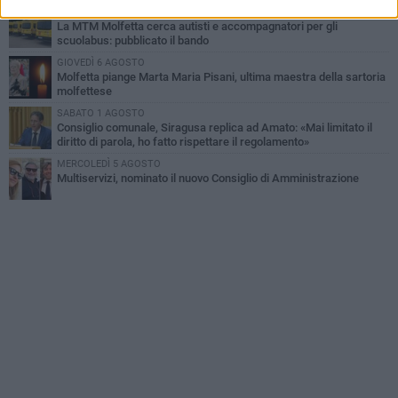
SABATO 1 AGOSTO
La MTM Molfetta cerca autisti e accompagnatori per gli
scuolabus: pubblicato il bando
GIOVEDÌ 6 AGOSTO
Molfetta piange Marta Maria Pisani, ultima maestra della sartoria
molfettese
SABATO 1 AGOSTO
Consiglio comunale, Siragusa replica ad Amato: «Mai limitato il
diritto di parola, ho fatto rispettare il regolamento»
MERCOLEDÌ 5 AGOSTO
Multiservizi, nominato il nuovo Consiglio di Amministrazione