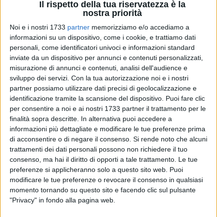
Il rispetto della tua riservatezza è la
nostra priorità
Noi e i nostri 1733
partner
memorizziamo e/o accediamo a
informazioni su un dispositivo, come i cookie, e trattiamo dati
A cura di
PAOLA COPERTINO
personali, come identificatori univoci e informazioni standard
inviate da un dispositivo per annunci e contenuti personalizzati,
misurazione di annunci e contenuti, analisi dell'audience e
sviluppo dei servizi.
Con la tua autorizzazione noi e i nostri
Una tazza di ginseng, seduto al bar, e tanta simpatia. Dario
partner possiamo utilizzare dati precisi di geolocalizzazione e
Cecchini, leader e fondatore della Funkoff, il più grande
identificazione tramite la scansione del dispositivo. Puoi fare clic
esempio di Marchin' Band in Europa, jazzista di primo piano
per consentire a noi e ai nostri 1733 partner il trattamento per le
del panorama nazionale, incontra i giornalisti, si racconta e
finalità sopra descritte. In alternativa puoi accedere a
si prepara a vivere la città prima incantare il pubblico il
informazioni più dettagliate e modificare le tue preferenze prima
di acconsentire o di negare il consenso.
Si rende noto che alcuni
prossimo 5 settembre.
trattamenti dei dati personali possono non richiedere il tuo
consenso, ma hai il diritto di opporti a tale trattamento. Le tue
Proprio lui suonerà con Giuliano Teofrasto e i Route 99, nel
preferenze si applicheranno solo a questo sito web. Puoi
concerto gratuito presso sul piazzale antistante il Duomo.
modificare le tue preferenze o revocare il consenso in qualsiasi
Inizio concerto ore 21.30. In caso di pioggia si terrà presso il
momento tornando su questo sito e facendo clic sul pulsante
Palazzetto dello Sport Don Sturzo.
"Privacy" in fondo alla pagina web.
Cecchini, che collabora con eminenti artisti ed è uno dei