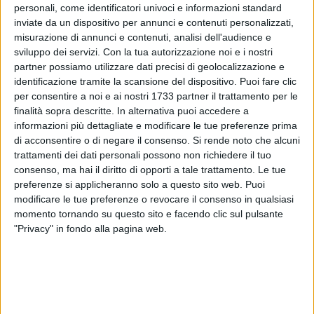
personali, come identificatori univoci e informazioni standard
inviate da un dispositivo per annunci e contenuti personalizzati,
misurazione di annunci e contenuti, analisi dell'audience e
sviluppo dei servizi.
Con la tua autorizzazione noi e i nostri
partner possiamo utilizzare dati precisi di geolocalizzazione e
16
identificazione tramite la scansione del dispositivo. Puoi fare clic
per consentire a noi e ai nostri 1733 partner il trattamento per le
finalità sopra descritte. In alternativa puoi accedere a
In considerazione del fatto che Procura di Trani ha
informazioni più dettagliate e modificare le tue preferenze prima
autorizzato tutte le attività necessarie, è stata pubblicata la
di acconsentire o di negare il consenso.
Si rende noto che alcuni
determina di affidamento ad una ditta specializzata per i
trattamenti dei dati personali possono non richiedere il tuo
consenso, ma hai il diritto di opporti a tale trattamento. Le tue
lavori di messa in sicurezza dello stabile ubicato tra le vie
preferenze si applicheranno solo a questo sito web. Puoi
Rosa Picca, Via Massimo D'Azeglio e Via Capotorti,
modificare le tue preferenze o revocare il consenso in qualsiasi
sgomberato, a dicembre scorso, in seguito al crollo del
momento tornando su questo sito e facendo clic sul pulsante
solaio di un locale a piano terra in cui erano in corso lavori di
"Privacy" in fondo alla pagina web.
ristrutturazione.
Le opere, per circa 300mila euro di fondi comunali, saranno
eseguite secondo quanto stabilito nella relazione finale della
consulenza a firma del professor Amedeo Vitone. Direttore