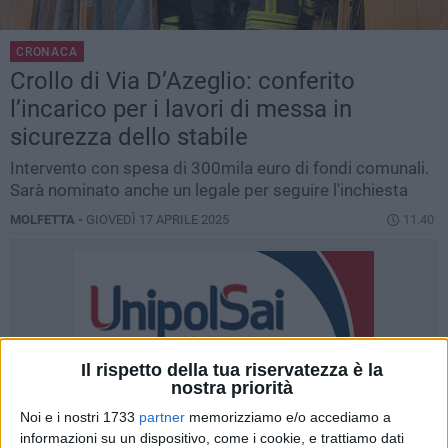
CRONACA
Crollo di Via D’Azeglio: conferito
l’incarico per i lavori di messa in
sicurezza dello stabile
Intervento con spesa di 300mila euro di fondi comunali.
Sarà nominato anche un legale per seguire l'inchiesta
MOLFETTA -
GIOVEDÌ 17 APRILE 2025
11.40
Il rispetto della tua riservatezza è la
nostra priorità
Noi e i nostri 1733
partner
memorizziamo e/o accediamo a
informazioni su un dispositivo, come i cookie, e trattiamo dati