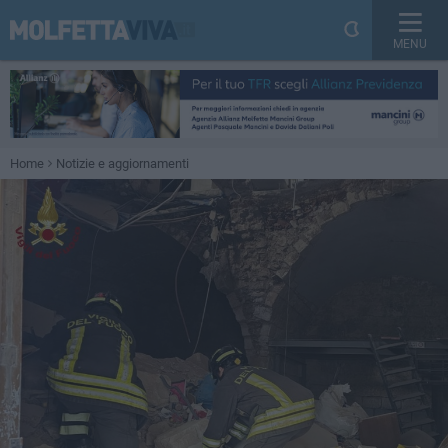
MENU
Home
Notizie e aggiornamenti