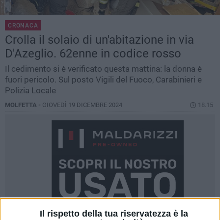
CRONACA
Crolla il solaio di un'abitazione in via
D'Azeglio. 62enne in codice rosso
Il cedimento si è verificato questa mattina: la donna è
fuori pericolo. Sul posto Vigili del Fuoco, Carabinieri e
Polizia Locale
MOLFETTA -
GIOVEDÌ 19 DICEMBRE 2024
18.15
Il rispetto della tua riservatezza è la