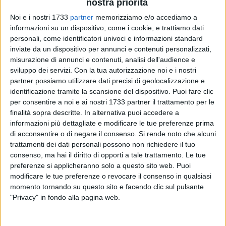
nostra priorità
Noi e i nostri 1733
partner
memorizziamo e/o accediamo a
informazioni su un dispositivo, come i cookie, e trattiamo dati
personali, come identificatori univoci e informazioni standard
334
A cura di
inviate da un dispositivo per annunci e contenuti personalizzati,
NICOLA MICCIONE
misurazione di annunci e contenuti, analisi dell'audience e
sviluppo dei servizi.
Con la tua autorizzazione noi e i nostri
partner possiamo utilizzare dati precisi di geolocalizzazione e
identificazione tramite la scansione del dispositivo. Puoi fare clic
Momenti di forte apprensione si sono vissuti stamane a
per consentire a noi e ai nostri 1733 partner il trattamento per le
Molfetta quando, all'improvviso, è avvenuto il
cedimento del
finalità sopra descritte. In alternativa puoi accedere a
solaio di un'abitazione in ristrutturazione
. Il fatto si è
informazioni più dettagliate e modificare le tue preferenze prima
verificato in via D'Azeglio, una delle strade del centro. Una
di acconsentire o di negare il consenso.
Si rende noto che alcuni
62enne è rimasta ferita, mentre la
Procura della Repubblica
trattamenti dei dati personali possono non richiedere il tuo
consenso, ma hai il diritto di opporti a tale trattamento. Le tue
di Trani
ha aperto un'inchiesta.
preferenze si applicheranno solo a questo sito web. Puoi
modificare le tue preferenze o revocare il consenso in qualsiasi
Erano le ore 08.00 quando è avvenuto il crollo del solaio
momento tornando su questo sito e facendo clic sul pulsante
dell'immobile al piano terra: sul posto, scattato l'allarme alla
"Privacy" in fondo alla pagina web.
centrale operativa del
112
, sono intervenute due squadre dei
Vigili del Fuoco
del
Distaccamento di Molfetta
che hanno