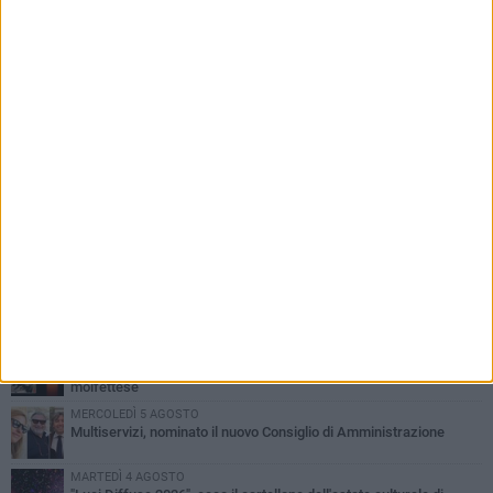
PIÙ LETTI QUESTA SETTIMANA
MERCOLEDÌ 5 AGOSTO
Molfetta commossa per la scomparsa di Michele Cilardi: il ricordo
degli amici
GIOVEDÌ 6 AGOSTO
Marittimo molfettese muore a bordo di un peschereccio al largo
del Gargano
GIOVEDÌ 6 AGOSTO
Molfetta piange Marta Maria Pisani, ultima maestra della sartoria
molfettese
MERCOLEDÌ 5 AGOSTO
Multiservizi, nominato il nuovo Consiglio di Amministrazione
MARTEDÌ 4 AGOSTO