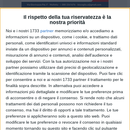
Il rispetto della tua riservatezza è la
nostra priorità
3
A cura di
Noi e i nostri 1733
partner
memorizziamo e/o accediamo a
NICOLA MICCIONE
informazioni su un dispositivo, come i cookie, e trattiamo dati
personali, come identificatori univoci e informazioni standard
inviate da un dispositivo per annunci e contenuti personalizzati,
Il giudice per le indagini preliminari del
Tribunale di Trani,
misurazione di annunci e contenuti, analisi dell'audience e
sviluppo dei servizi.
Con la tua autorizzazione noi e i nostri
Marina Chiddo
, ha respinto la richiesta d'archiviazione della
partner possiamo utilizzare dati precisi di geolocalizzazione e
Procura della Repubblica di Trani
sul caso di
Claudia De
identificazione tramite la scansione del dispositivo. Puoi fare clic
Chirico
, la 24enne trovata senza vita a Terlizzi. Riaperte,
per consentire a noi e ai nostri 1733 partner il trattamento per le
dunque, le indagini sull'ex fidanzato,
Davide Falcetta
, adesso
finalità sopra descritte. In alternativa puoi accedere a
indagato per maltrattamenti.
informazioni più dettagliate e modificare le tue preferenze prima
di acconsentire o di negare il consenso.
Si rende noto che alcuni
È stata quindi accolta l'opposizione della famiglia, difesa
trattamenti dei dati personali possono non richiedere il tuo
consenso, ma hai il diritto di opporti a tale trattamento. Le tue
dall'avvocato
Bepi Maralfa
, che ha sempre chiesto di
preferenze si applicheranno solo a questo sito web. Puoi
continuare a indagare, sostenendo di non credere al suicidio
modificare le tue preferenze o revocare il consenso in qualsiasi
e portando nuovi elementi, fra audio, messaggi e documenti,
momento tornando su questo sito e facendo clic sul pulsante