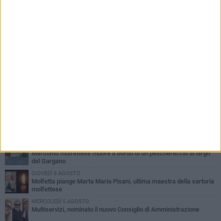
PIÙ LETTI QUESTA SETTIMANA
MERCOLEDÌ 5 AGOSTO
Molfetta commossa per la scomparsa di Michele Cilardi: il ricordo
degli amici
GIOVEDÌ 6 AGOSTO
Marittimo molfettese muore a bordo di un peschereccio al largo
del Gargano
GIOVEDÌ 6 AGOSTO
Molfetta piange Marta Maria Pisani, ultima maestra della sartoria
molfettese
MERCOLEDÌ 5 AGOSTO
Multiservizi, nominato il nuovo Consiglio di Amministrazione