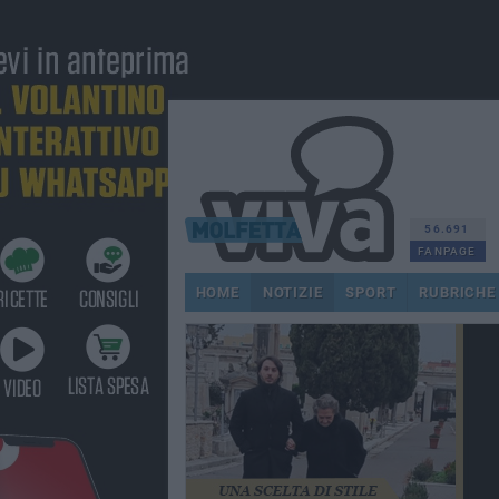
56.691
FANPAGE
HOME
NOTIZIE
SPORT
RUBRICHE