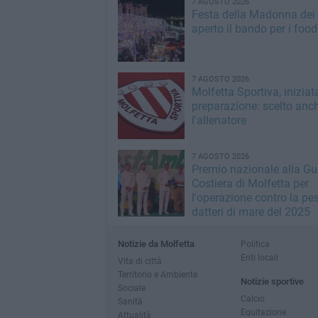
7 AGOSTO 2026
Festa della Madonna dei M
aperto il bando per i food
7 AGOSTO 2026
Molfetta Sportiva, iniziat
preparazione: scelto anc
l'allenatore
7 AGOSTO 2026
Premio nazionale alla Gu
Costiera di Molfetta per
l'operazione contro la pe
datteri di mare del 2025
Notizie da Molfetta
Politica
Enti locali
Vita di città
Territorio e Ambiente
Notizie sportive
Sociale
Calcio
Sanità
Equitazione
Attualità