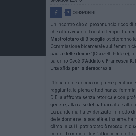
SPONSORIZZATO
7
CONDIVISIONI
Un incontro che si preannuncia ricco di
che attraversano il nostro tempo.
Luned
Mastrototaro
di
Bisceglie
ospiteranno la
Commissione bicamerale sul femminici
paura delle donne
"
(Donzelli Editore), 
saranno
Cecè D'Addato
e
Francesca R. 
Una sfida per la democrazia
L'Italia non è ancora un paese per donn
raggiunte, la piena cittadinanza femmini
D'Elia affronta senza retorica e con profo
genere
, alla
crisi del patriarcato
e alla n
La pandemia ha evidenziato in modo dram
delle donne nella società e, insieme, ha
clima in cui il patriarcato è messo in d
come i femminicidi e l'attacco al diritto 