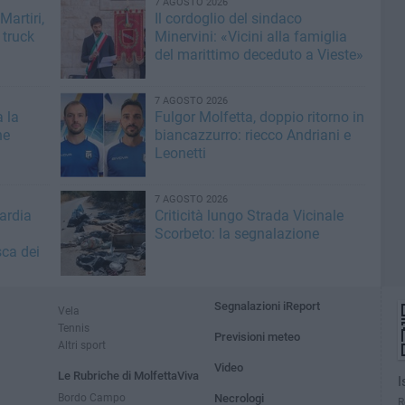
7 AGOSTO 2026
artiri,
Il cordoglio del sindaco
 truck
Minervini: «Vicini alla famiglia
del marittimo deceduto a Vieste»
7 AGOSTO 2026
a la
Fulgor Molfetta, doppio ritorno in
he
biancazzurro: riecco Andriani e
Leonetti
7 AGOSTO 2026
ardia
Criticità lungo Strada Vicinale
Scorbeto: la segnalazione
sca dei
Segnalazioni iReport
Vela
Tennis
Previsioni meteo
Altri sport
Video
Le Rubriche di MolfettaViva
I
Bordo Campo
Necrologi
R