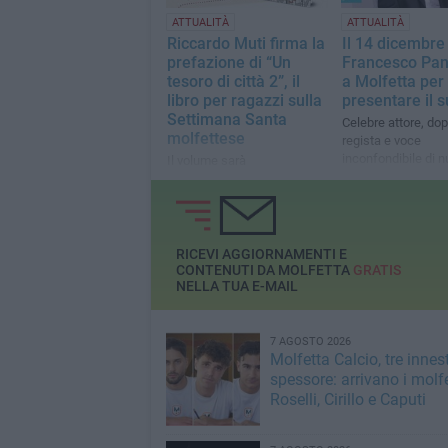
ATTUALITÀ
ATTUALITÀ
Riccardo Muti firma la
Il 14 dicembre
prefazione di “Un
Francesco Pan
tesoro di città 2”, il
a Molfetta per
libro per ragazzi sulla
presentare il s
Settimana Santa
Celebre attore, dop
molfettese
regista e voce
inconfondibile di 
Il volume sarà
star hollywoodiane
presentato venerdì 20 marzo
alle ore 19 presso la Sala
Immersiva del Polo
Culturale Diocesano
RICEVI AGGIORNAMENTI E
CONTENUTI DA MOLFETTA
GRATIS
NELLA TUA E-MAIL
7 AGOSTO 2026
Molfetta Calcio, tre innest
spessore: arrivano i molfe
Roselli, Cirillo e Caputi