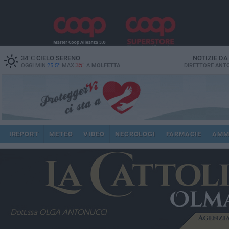
34
°C
CIELO SERENO
NOTIZIE D
35°
OGGI MIN
25.5°
MAX
A
MOLFETTA
DIRETTORE
ANTO
IREPORT
METEO
VIDEO
NECROLOGI
FARMACIE
AMM