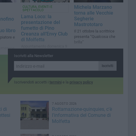
Michela Marzano
CULTURA, EVENTI E
SPETTACOLO
torna alle Vecchie
Lama Loco: la
Segherie
nofino
presentazione del
Mastrototaro
fumetto di Pino
uo libro
Il 21 ottobre la scrittrice
Creanza all’Envy Club
presenta “Qualcosa che
piatore e
di Molfetta
brilla”
Appuntamento domenica 9
numerose
novembre, alle 18:30 in
Iscriviti alla Newsletter
Galleria Liborio Romano
Iscriviti
Iscrivendoti accetti i
termini
e la
privacy policy
7 AGOSTO 2026
i di
Rottamazione-quinquies, c'è
ttesi
l'informativa del Comune di
Molfetta