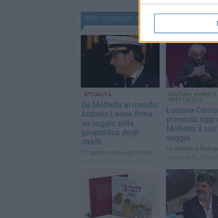
Altri contenuti a tema
ATTUALITÀ
CULTURA, EVENTI E
SPETTACOLO
Da Molfetta al mondo:
Luciano Canfo
Antonio Leone firma
presenta oggi 
un saggio sulla
Molfetta il su
geopolitica degli
saggio
stretti
Lo storico e filolog
Il Capitano di Lungo Corso
ospite della XIV ed
analizza il ruolo strategico
dello Storie Italian
delle principali rotte
marittime nei nuovi equilibri
internazionali