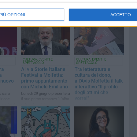
PIÙ OPZIONI
ACCETTO
CULTURA, EVENTI E
CULTURA, EVENTI E
SPETTACOLO
SPETTACOLO
ra
Al via Storie Italiane
Tra letteratura e
a
Festival a Molfetta:
cultura del dono,
o nuovo
primo appuntamento
all’Avis Molfetta il talk
con Michele Emiliano
interattivo "Il profilo
degli attimi che
o sarà
Lunedì 29 giugno presenterà
vorrei"
izione
il suo primo romanzo “L’alba
e Festival
di San Nicola”
Venerdì 19 giugno l’iniziativa
delle autrici pugliesi Alessia
Sacchitella, Sara
Fiumefreddo, Rossella Tota