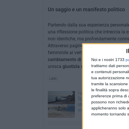
Un saggio e un manifesto politico
Partendo dalla sua esperienza personale 
una riflessione politica che intreccia la
c
non identiche, ma profondamente conne
Attraverso pagine lucide e appassionate, 
I
femminile ai vertici possa tradursi in re
cambiamento di paradigma
: per costru
Noi e i nostri 1733
p
trattiamo dati person
unisca
giustizia sociale
e
valorizzazione
e contenuti personali
tua autorizzazione no
LIBRI
tramite la scansione 
le finalità sopra des
7 AGOSTO 2026
preferenze prima di 
Spiagge libere, via alla pu
possono non richieder
straordinaria a Molfetta 
applicheranno solo a
mareggiate
momento tornando su 