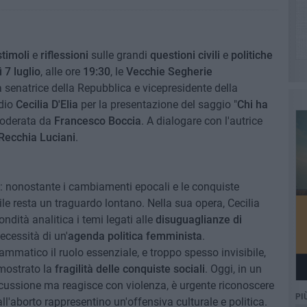
stimoli
e
riflessioni
sulle grandi
questioni civili
e
politiche
ì
7 luglio
, alle ore
19:30
, le
Vecchie Segherie
 senatrice della Repubblica e vicepresidente della
dio
Cecilia D'Elia
per la presentazione del saggio "
Chi ha
moderata da
Francesco Boccia
. A dialogare con l'autrice
Recchia Luciani
.
e: nonostante i cambiamenti epocali e le conquiste
le resta un traguardo lontano. Nella sua opera, Cecilia
ndità analitica i temi legati alle
disuguaglianze di
ecessità di un'
agenda politica
femminista
.
matico il ruolo essenziale, e troppo spesso invisibile,
 mostrato la
fragilità delle conquiste sociali
. Oggi, in un
iscussione ma reagisce con violenza, è urgente riconoscere
PI
all'aborto rappresentino un'offensiva culturale e politica.