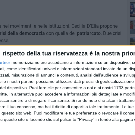
nei movimenti e nelle istituzioni, Cecilia D'Elia propone
risi della democrazia
con quella del
patriarcato
. Due crisi
sse.
l'autrice denuncia l'illusione che la sola presenza
l rispetto della tua riservatezza è la nostra prior
pub
ale emancipazione per tutte. Il libro propone un
ire una società più giusta, occorre una nuova politica che
artner
memorizziamo e/o accediamo a informazioni su un dispositivo, c
ali, come identificatori univoci e informazioni standard inviate da un di
 delle differenze
.
zzati, misurazione di annunci e contenuti, analisi dell'audience e svilupp
i e i nostri partner possiamo utilizzare dati precisi di geolocalizzazione 
del dispositivo. Puoi fare clic per consentire a noi e ai nostri 1733 partn
fat
critte. In alternativa puoi accedere a informazioni più dettagliate e modif
7 AGOSTO 2026
acconsentire o di negare il consenso.
Si rende noto che alcuni trattamen
lizia
MTM Molfetta, Cosimo Damiano
e il tuo consenso, ma hai il diritto di opporti a tale trattamento. Le tue
dopo le
Angeletti è il nuovo
 questo sito web. Puoi modificare le tue preferenze o revocare il conse
amministratore unico
questo sito e facendo clic sul pulsante "Privacy" in fondo alla pagina