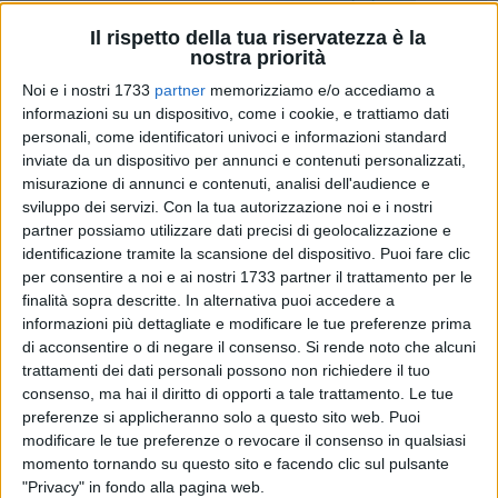
Il rispetto della tua riservatezza è la
nostra priorità
11
Noi e i nostri 1733
partner
memorizziamo e/o accediamo a
informazioni su un dispositivo, come i cookie, e trattiamo dati
personali, come identificatori univoci e informazioni standard
Alleanza Verdi Sinistra, L'Alternativa, Partito Democratico,
inviate da un dispositivo per annunci e contenuti personalizzati,
Partito Socialista Italiano, Partito della Rifondazione
misurazione di annunci e contenuti, analisi dell'audience e
sviluppo dei servizi.
Con la tua autorizzazione noi e i nostri
Comunista e Rinascere intendono esprimere profonda
partner possiamo utilizzare dati precisi di geolocalizzazione e
preoccupazione per quanto accaduto nelle ultime ore
identificazione tramite la scansione del dispositivo. Puoi fare clic
all'interno dell'amministrazione comunale di Molfetta.
per consentire a noi e ai nostri 1733 partner il trattamento per le
finalità sopra descritte. In alternativa puoi accedere a
Di seguito la nota congiunta:
informazioni più dettagliate e modificare le tue preferenze prima
di acconsentire o di negare il consenso.
Si rende noto che alcuni
«Nella giornata di ieri abbiamo assistito ad un
trattamenti dei dati personali possono non richiedere il tuo
attacco violentissimo a mezzo stampa
consenso, ma hai il diritto di opporti a tale trattamento. Le tue
dell'assessore al personale De Candia
preferenze si applicheranno solo a questo sito web. Puoi
all'intero apparato burocratico del Comune di
modificare le tue preferenze o revocare il consenso in qualsiasi
Molfetta, a partire dal Segretario Generale. Al
momento tornando su questo sito e facendo clic sul pulsante
"Privacy" in fondo alla pagina web.
di là dell'argomento specifico che riguarda i