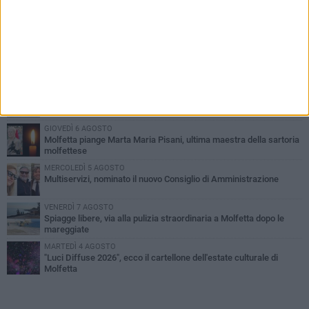
PIÙ LETTI QUESTA SETTIMANA
MERCOLEDÌ 5 AGOSTO
Molfetta commossa per la scomparsa di Michele Cilardi: il ricordo
degli amici
GIOVEDÌ 6 AGOSTO
Marittimo molfettese muore a bordo di un peschereccio al largo
del Gargano
GIOVEDÌ 6 AGOSTO
Molfetta piange Marta Maria Pisani, ultima maestra della sartoria
molfettese
MERCOLEDÌ 5 AGOSTO
Multiservizi, nominato il nuovo Consiglio di Amministrazione
VENERDÌ 7 AGOSTO
Spiagge libere, via alla pulizia straordinaria a Molfetta dopo le
mareggiate
MARTEDÌ 4 AGOSTO
"Luci Diffuse 2026", ecco il cartellone dell'estate culturale di
Molfetta