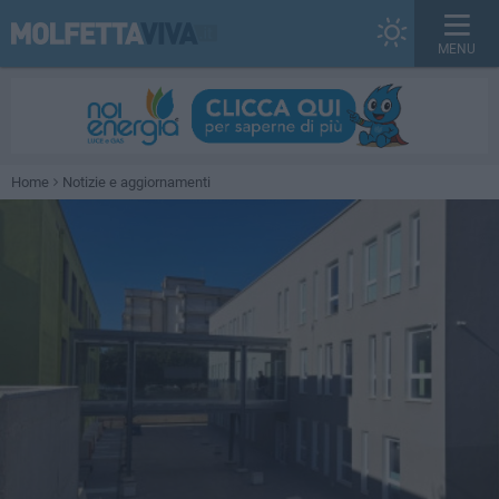
MENU
Home
Notizie e aggiornamenti