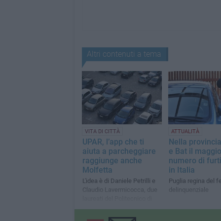
Altri contenuti a tema
VITA DI CITTÀ
ATTUALITÀ
UPAR, l’app che ti
Nella provincia
aiuta a parcheggiare
e Bat il maggio
raggiunge anche
numero di furti
Molfetta
in Italia
L'idea è di Daniele Petrilli e
Puglia regina del
Claudio Lavermicocca, due
delinquenziale
laureati del Politecnico di
Bari