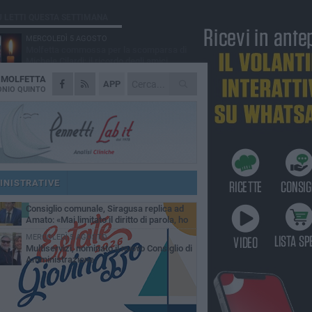
Ù LETTI QUESTA SETTIMANA
MERCOLEDÌ 5 AGOSTO
Molfetta commossa per la scomparsa di
Michele Cilardi: il ricordo degli amici
A
MOLFETTA
GIOVEDÌ 6 AGOSTO
APP
Marittimo molfettese muore a bordo di un
NIO QUINTO
peschereccio al largo del Gargano
SABATO 1 AGOSTO
La MTM Molfetta cerca autisti e
accompagnatori per gli scuolabus:
blicato il bando
GIOVEDÌ 6 AGOSTO
Molfetta piange Marta Maria Pisani, ultima
maestra della sartoria molfettese
INISTRATIVE
SABATO 1 AGOSTO
Consiglio comunale, Siragusa replica ad
Amato: «Mai limitato il diritto di parola, ho
to rispettare il regolamento»
MERCOLEDÌ 5 AGOSTO
Multiservizi, nominato il nuovo Consiglio di
Amministrazione