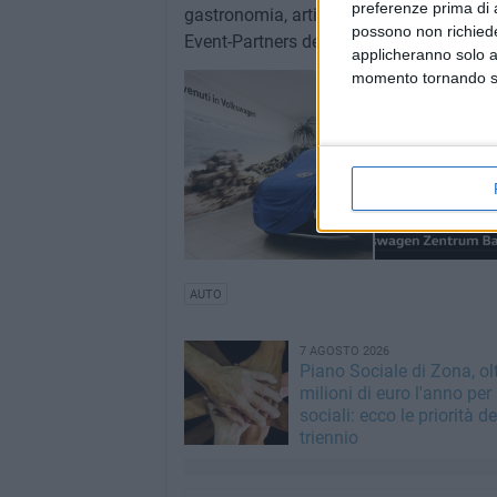
preferenze prima di 
gastronomia, artigianato e tecnologia.
possono non richieder
Event-Partners dell'iniziativa, Tormares
applicheranno solo a
momento tornando su 
AUTO
7 AGOSTO 2026
Piano Sociale di Zona, ol
milioni di euro l'anno per 
sociali: ecco le priorità de
triennio