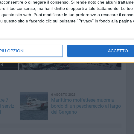
acconsentire o di negare il consenso.
Si rende noto che alcuni trattamen
e il tuo consenso, ma hai il diritto di opporti a tale trattamento. Le tue
ca, MaxDivani e Caffè Nino Battista.
 questo sito web. Puoi modificare le tue preferenze o revocare il conse
questo sito e facendo clic sul pulsante "Privacy" in fondo alla pagina
PIÙ OPZIONI
ACCETTO
6 AGOSTO 2026
tre 7
Marittimo molfettese muore a
i servizi
bordo di un peschereccio al largo
l
del Gargano