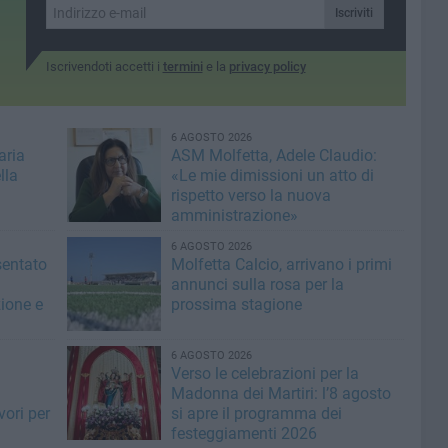
Iscriviti
Iscrivendoti accetti i
termini
e la
privacy policy
6 AGOSTO 2026
aria
ASM Molfetta, Adele Claudio:
lla
«Le mie dimissioni un atto di
rispetto verso la nuova
amministrazione»
6 AGOSTO 2026
sentato
Molfetta Calcio, arrivano i primi
annunci sulla rosa per la
zione e
prossima stagione
6 AGOSTO 2026
i
Verso le celebrazioni per la
Madonna dei Martiri: l’8 agosto
vori per
si apre il programma dei
festeggiamenti 2026