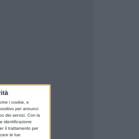
ità
ome i cookie, e
spositivo per annunci
o dei servizi.
Con la
e identificazione
er il trattamento per
icare le tue