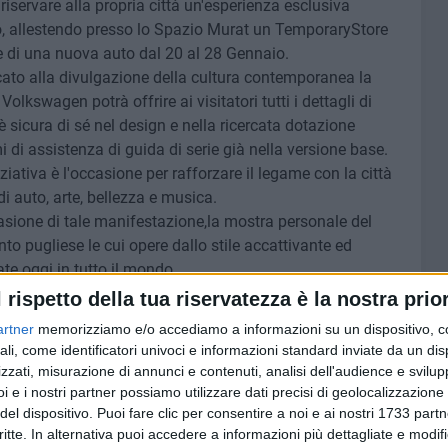
servare alla propria città un'esperienza esclusiva
o, allestendo presso lo Spazio Murat un TemporaryStore
 di una nuova auto dal 20 al 28 Gennaio.
cato alla divulgazione della cultura contemporanea la
lkswagen potrà offrire ai visitatori tutti i dettagli di
 sicura di sé nel design e nella ricercata dotazione
i di assistenza di guida di serie già nella versione base.
ativa è l'occasione per rafforzare il legame con la città
i auto, arte, bellezza e musica.
sione di tale manifestazione,la mostra personale del
o pugliese le cui opere dallo stile accattivante ed
e oggi in tutto il mondo.
 realizzato un'opera d'arte unica, che unisce l'amore del
l rispetto della tua riservatezza è la nostra prior
 per lo stile del marchio Volkswagen nel passato, nel
artner
memorizziamo e/o accediamo a informazioni su un dispositivo, c
futuro.
ali, come identificatori univoci e informazioni standard inviate da un di
zzati, misurazione di annunci e contenuti, analisi dell'audience e svilupp
l'artista il 19 gennaio durante la serata di presentazione e
i e i nostri partner possiamo utilizzare dati precisi di geolocalizzazione 
n Zentrum Bari ha pensato per rendere attrattivo il
del dispositivo. Puoi fare clic per consentire a noi e ai nostri 1733 partn
critte. In alternativa puoi accedere a informazioni più dettagliate e modif
nze del territorio legate al mondo della musica,