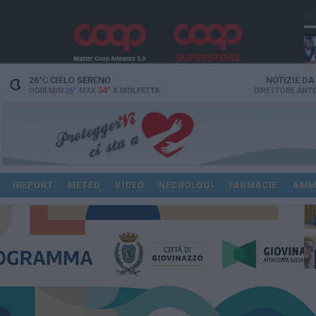
PI
26
°C
CIELO SERENO
NOTIZIE D
34°
OGGI MIN
26°
MAX
A
MOLFETTA
DIRETTORE
ANTO
pub
IREPORT
METEO
VIDEO
NECROLOGI
FARMACIE
AMM
fat