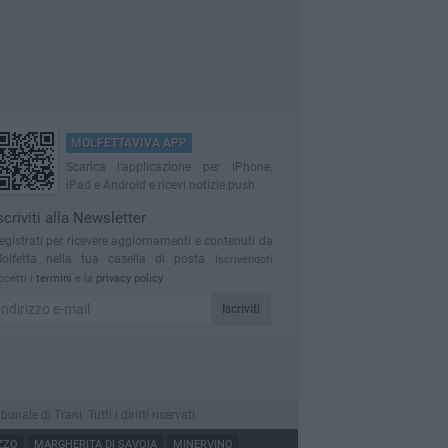
MOLFETTAVIVA APP
Scarica l'applicazione per iPhone,
iPad e Android e ricevi notizie push
scriviti alla Newsletter
egistrati per ricevere aggiornamenti e contenuti da
olfetta nella tua casella di posta
Iscrivendoti
ccetti i
termini
e la
privacy policy
Iscriviti
le di Trani. Tutti i diritti riservati.
ZZO
MARGHERITA DI SAVOIA
MINERVINO