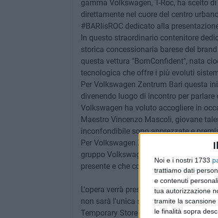
gamma Volkswagen, T-Roc, ha scelto di ri
direttamente nel cuore del centro urban
#BARIisROC dedicato alla presentazione
In questo straordinario contenitore dedi
storica concessionaria barese del brand Vo
questa vettura "BornConfident", nata cioè
tecnologica che offre i più evoluti sistem
Per Volkswagen Zentrum Bari questa inizi
divenendo luogo di incontro per parlare d
Volkswagen ha voluto accogliere in occa
Maestro Vincenzo Mascoli, giovane talent
inconfondibile sono apprezzate e premiat
Per Volkswagen Zentrum Bari, Mascoli ha
I
gruppo Volkswagen per la città all'amore
Noi e i nostri 1733
p
presente e che con T ROC si proietta nel 
trattiamo dati person
e contenuti personali
L'opera verrà presentata in esclusiva dal
tua autorizzazione no
non sarà l'unica sorpresa che Volkswage
tramite la scansione 
le finalità sopra des
Temporary Store unendo alle auto eccelle