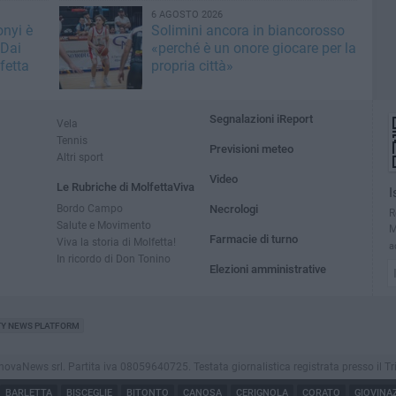
6 AGOSTO 2026
nyi è
Solimini ancora in biancorosso
 Dai
«perché è un onore giocare per la
fetta
propria città»
Segnalazioni iReport
Vela
Tennis
Previsioni meteo
Altri sport
Video
Le Rubriche di MolfettaViva
I
Bordo Campo
Necrologi
R
Salute e Movimento
M
Farmacie di turno
Viva la storia di Molfetta!
a
In ricordo di Don Tonino
Elezioni amministrative
TY NEWS PLATFORM
aNews srl. Partita iva 08059640725. Testata giornalistica registrata presso il Tribuna
BARLETTA
BISCEGLIE
BITONTO
CANOSA
CERIGNOLA
CORATO
GIOVINA