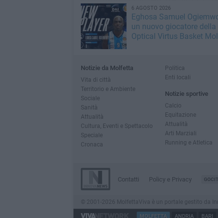
6 AGOSTO 2026
Eghosa Samuel Ogiemwo
un nuovo giocatore della
Optical Virtus Basket Mol
Notizie da Molfetta
Politica
Enti locali
Vita di città
Territorio e Ambiente
Notizie sportive
Sociale
Calcio
Sanità
Equitazione
Attualità
Attualità
Cultura, Eventi e Spettacolo
Arti Marziali
Speciale
Running e Atletica
Cronaca
Contatti
Policy e Privacy
GOCI
© 2001-2026 MolfettaViva è un portale gestito da Innov
MOLFETTA
ANDRIA
BARI