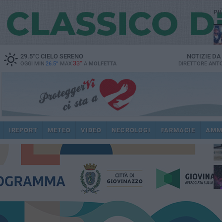
PI
29.5
°C
CIELO SERENO
NOTIZIE D
33°
OGGI MIN
26.5°
MAX
A
MOLFETTA
DIRETTORE
ANTO
IREPORT
METEO
VIDEO
NECROLOGI
FARMACIE
AMM