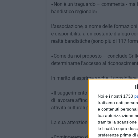
«Non è un traguardo – commenta - ma l'i
bandistico regionale».
L'associazione, a nome delle formazioni
e disponibilità a un costante dialogo con
realtà bandistiche (sono più di 117 forma
«Come da noi proposto – conclude Grillo -
determinarne l'accesso al riconosciment
In merito si esprime anche il consigliere
I
«Il suggerimento che ho avanzato nel c
Noi e i nostri 1733
p
di lavorare affinché si compia un ulterior
trattiamo dati person
attività culturali presenti in Puglia».
e contenuti personali
tua autorizzazione no
La sua attenzione ricade, in modo partico
tramite la scansione 
le finalità sopra des
preferenze prima di 
«Cominceremo dalla fitta rete di bibliot