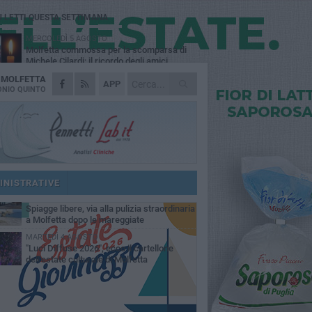
Ù LETTI QUESTA SETTIMANA
MERCOLEDÌ 5 AGOSTO
Molfetta commossa per la scomparsa di
Michele Cilardi: il ricordo degli amici
A
MOLFETTA
GIOVEDÌ 6 AGOSTO
APP
Marittimo molfettese muore a bordo di un
NIO QUINTO
peschereccio al largo del Gargano
GIOVEDÌ 6 AGOSTO
Molfetta piange Marta Maria Pisani, ultima
maestra della sartoria molfettese
MERCOLEDÌ 5 AGOSTO
Multiservizi, nominato il nuovo Consiglio di
Amministrazione
INISTRATIVE
VENERDÌ 7 AGOSTO
Spiagge libere, via alla pulizia straordinaria
a Molfetta dopo le mareggiate
MARTEDÌ 4 AGOSTO
"Luci Diffuse 2026", ecco il cartellone
dell'estate culturale di Molfetta