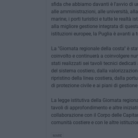
sfida che abbiamo davanti è l'avvio di u
alle amministrazioni, alle università, all
marine, i porti turistici e tutte le realtà 
alla migliore gestione integrata di ques
istituzioni europee, la Puglia è avanti a tu
La "Giornata regionale della costa" è st
coinvolto e continuerà a coinvolgere nume
stati realizzati sei tavoli tecnici dedica
del sistema costiero, dalla valorizzazione 
ripristino della linea costiera, dalla po
di protezione civile e ai piani di gestione d
La legge istitutiva della Giornata region
tavoli di approfondimento e altre iniziati
collaborazione con il Corpo delle Capitan
comunità costiere e con le altre istituzioni
MARE