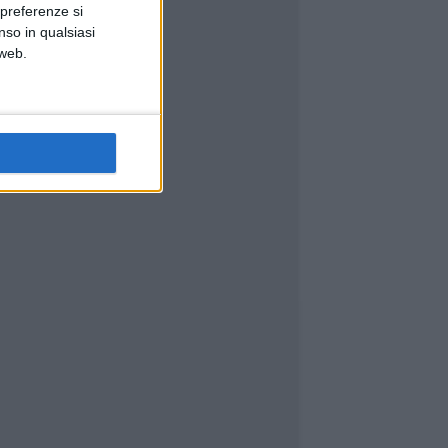
 preferenze si
nso in qualsiasi
 web.