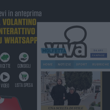
56.691
FANPAGE
HOME
NOTIZIE
SPORT
RUBRICHE