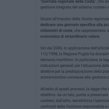
"
Giornata regionale della Costa
", che s
gestione integrata del sistema costiero 
Grazie all'impulso della Giunta regionale
dedicare una giornata specifica alla pro
chilometri di coste
, che rappresentano 
economica di straordinario valore
.
Sin dal 2006, in applicazione dell'articol
112/1998, la Regione Puglia ha disciplin
demanio marittimo. In particolare, le le
indicazioni generali per l'attuazione dell
direttive per la predisposizione della pia
amministrative connesse alla gestione de
All'esito di questi processi, la legge che
obiettivo: da un lato, punta a preservare 
costiero; dall'altro, sensibilizza l'opinio
confronti della fruizione responsabile e