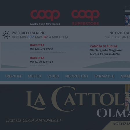
PI
25
°C
CIELO SERENO
NOTIZIE D
34°
OGGI MIN
25.5°
MAX
A
MOLFETTA
DIRETTORE
ANTO
pub
IREPORT
METEO
VIDEO
NECROLOGI
FARMACIE
AMM
fat