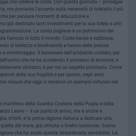
 legge che celebra le coste. Con questa giornata – prosegue
, ma poniamo l'accento sulla necessità di tutelarla il più
 anche per pensare momenti di educazione e
 già destinato tanti investimenti per la sua tutela e altri
rogrammazione. La costa pugliese è un patrimonio dei
glia famosa in tutto il mondo. Coste basse e sabbiose,
unici di bellezza e biodiversità e hanno delle precise
e e monitoraggio. Il benessere dell'ambiente costiero, per
l'uomo che ne ha accelerato il processo di erosione, e
iamenti climatici, è per noi un aspetto prioritario. Come
oli della sua fragilità e per questo, negli anni,
rso misure che oggi ci rendono un esempio virtuoso nel
tore marittimo della Guardia Costiera della Puglia e della
enzo Leone – è un punto di arrivo, ma è anche e
ia, infatti, è la prima regione italiana a dedicare una
quella del mare, già istituita a livello nazionale. Siamo
Regione che ha avuto questa straordinaria sensibilità. La