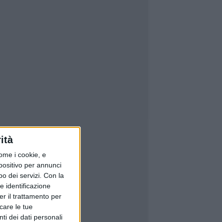
ità
ome i cookie, e
spositivo per annunci
o dei servizi.
Con la
e identificazione
er il trattamento per
icare le tue
ti dei dati personali