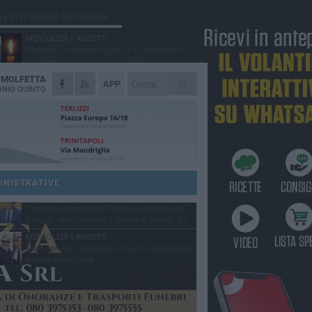
Ù LETTI QUESTA SETTIMANA
MERCOLEDÌ 5 AGOSTO
Molfetta commossa per la scomparsa di
Michele Cilardi: il ricordo degli amici
A
MOLFETTA
GIOVEDÌ 6 AGOSTO
APP
Marittimo molfettese muore a bordo di un
NIO QUINTO
peschereccio al largo del Gargano
SABATO 1 AGOSTO
La MTM Molfetta cerca autisti e
accompagnatori per gli scuolabus:
blicato il bando
GIOVEDÌ 6 AGOSTO
Molfetta piange Marta Maria Pisani, ultima
maestra della sartoria molfettese
INISTRATIVE
SABATO 1 AGOSTO
Consiglio comunale, Siragusa replica ad
Amato: «Mai limitato il diritto di parola, ho
to rispettare il regolamento»
MERCOLEDÌ 5 AGOSTO
Multiservizi, nominato il nuovo Consiglio di
Amministrazione