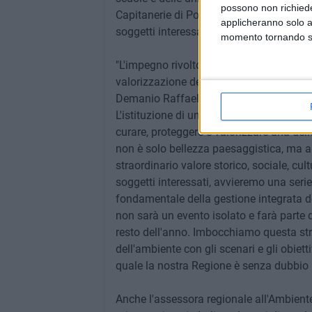
possono non richieder
Capitanerie di Porto - Guardia Costiera, d
applicheranno solo a
soggetti interessati alla tutela del sistem
momento tornando su 
"L'impegno rivolto dalla Regione Puglia n
valorizzazione delle sue coste – comment
Demanio Raffaele Piemontese – trova fi
L'istituzione di una 'Giornata regionale',
curare, proteggere e valorizzare una delle
non è solo bellezza paesaggistica, ma a
straordinario valore storico, sociale, cult
soggetti interessati, avvieremo una serie
fondamentale della gestione integrata de
non sarà un evento isolato e farà parte d
resto dell'anno. Imbocchiamo questa st
dell'ambiente con gli scenari e gli obiett
quale la nostra Regione è senza dubbio p
Anche l'assessora regionale all'Ambient