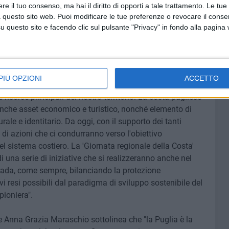
e il tuo consenso, ma hai il diritto di opporti a tale trattamento. Le tue
ella Marina Militare, della Guardia di Finanza e di tutti i
 questo sito web. Puoi modificare le tue preferenze o revocare il conse
a costiero".
questo sito e facendo clic sul pulsante "Privacy" in fondo alla pagina
ei confronti della protezione, della cura e della
a il vicepresidente della Giunta regionale e assessore al
nalmente un momento di significativa concretizzazione.
PIÙ OPZIONI
ACCETTO
 infatti, ci consente di avviare un'azione di sistema per
 risorse principali del nostro territorio. La costa pugliese
nche asset economico e turistico, nonché elemento di
urale e identitario. Da oggi, con il supporto dei tanti
 di azioni che ci condurranno verso l'obiettivo
l sistema costiero. La 'Giornata regionale della Costa'
i una serie di iniziative che si realizzeranno anche nel
rada, come sempre, bilanciando la protezione
ivi resi possibili dal paradigma di sviluppo sostenibile del
ioniera".
e Anna Grazia Maraschio sottolinea che "la Puglia è la