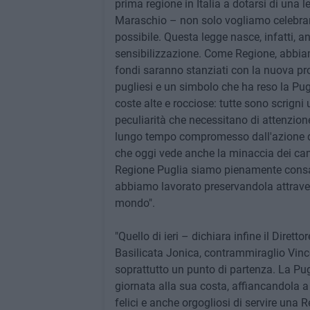
prima regione in Italia a dotarsi di una
Maraschio – non solo vogliamo celebrarla
possibile. Questa legge nasce, infatti,
sensibilizzazione. Come Regione, abbiamo
fondi saranno stanziati con la nuova p
pugliesi e un simbolo che ha reso la Pu
coste alte e rocciose: tutte sono scrigni 
peculiarità che necessitano di attenzion
lungo tempo compromesso dall'azione del
che oggi vede anche la minaccia dei camb
Regione Puglia siamo pienamente consapev
abbiamo lavorato preservandola attrave
mondo".
"Quello di ieri – dichiara infine il Diret
Basilicata Jonica, contrammiraglio Vinc
soprattutto un punto di partenza. La Pugl
giornata alla sua costa, affiancandola a 
felici e anche orgogliosi di servire una 