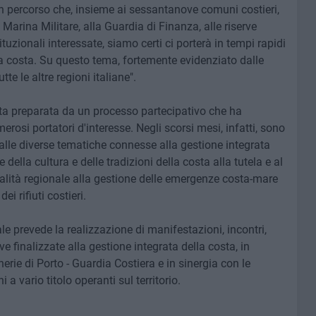
n percorso che, insieme ai sessantanove comuni costieri,
a Marina Militare, alla Guardia di Finanza, alle riserve
istituzionali interessate, siamo certi ci porterà in tempi rapidi
ta costa. Su questo tema, fortemente evidenziato dalle
tte le altre regioni italiane".
ata preparata da un processo partecipativo che ha
rosi portatori d'interesse. Negli scorsi mesi, infatti, sono
ti alle diverse tematiche connesse alla gestione integrata
della cultura e delle tradizioni della costa alla tutela e al
rtualità regionale alla gestione delle emergenze costa-mare
ei rifiuti costieri.
ale prevede la realizzazione di manifestazioni, incontri,
ve finalizzate alla gestione integrata della costa, in
erie di Porto - Guardia Costiera e in sinergia con le
 a vario titolo operanti sul territorio.