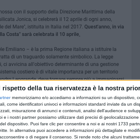
mossa con il supporto della Direzione Marittima della
licata Jonica, si celebrerà il 12 aprile di ogni anno,
 del Mare", istituita in Italia nel 2017.
Quest'anno, in via
la Costa" sarà celebrata il 10 aprile
.
le Emiliano – è la prima Regione italiana a istituire la
 tratta di un traguardo solamente simbolico. La legge
i, ci avvicina all'obiettivo determinante di una gestione
sistema costiero è di vitale importanza per un territorio
sandro Leogrande, deve tornare sempre più a immaginarsi
 anche e soprattutto come una regione
di
mare. Una
l rispetto della tua riservatezza è la nostra prior
o e marino al centro dei propri progetti di vita e di
artner
memorizziamo e/o accediamo a informazioni su un dispositivo, c
sociale e culturale".
ali, come identificatori univoci e informazioni standard inviate da un di
zzati, misurazione di annunci e contenuti, analisi dell'audience e svilupp
lla promozione di stili di vita, turismo e impresa
i e i nostri partner possiamo utilizzare dati precisi di geolocalizzazione 
he abbiamo davanti e che – conclude Emiliano – sono certo
del dispositivo. Puoi fare clic per consentire a noi e ai nostri 1733 partn
critte. In alternativa puoi accedere a informazioni più dettagliate e modif
munità costiere, delle associazioni di cittadini, delle
acconsentire o di negare il consenso.
Si rende noto che alcuni trattamen
 economici e culturali, dei Comuni, del Corpo delle