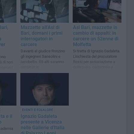
Bari,
Mazzette all'Asl di
Asl Bari, mazzette in
Bari, domani i primi
cambio di appalti: in
a
interrogatori in
carcere un 52enne di
ver
carcere
Molfetta
Davanti al giudice Ronzino
Si tratta di Ignazio Gadaleta.
gli ingegneri Sansolini e
L'inchiesta del procuratore
sono
Iacobellis. Gli alti saranno
Rossi per associazione a
tà di non
ascoltati in
delinquere, corruzione e
rogatorio
videocollegamento
falso, gli indagati sono in
i
tutto 17
liari è
E
EVENTI E FOLKLORE
a e il
Ignazio Gadaleta
o
presente a Vicenza
nelle Gallerie d’Italia
ccademia
di Palazzo Leoni