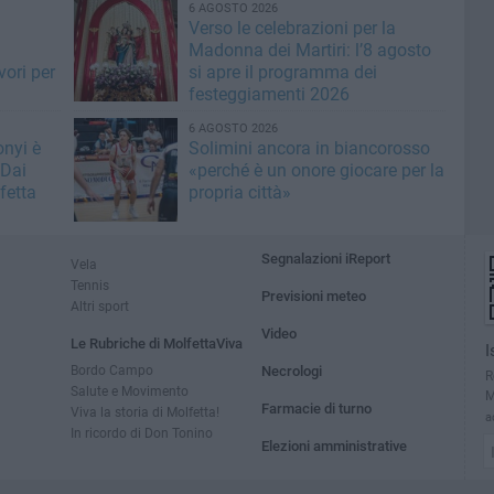
6 AGOSTO 2026
i
Verso le celebrazioni per la
Madonna dei Martiri: l’8 agosto
vori per
si apre il programma dei
festeggiamenti 2026
6 AGOSTO 2026
nyi è
Solimini ancora in biancorosso
 Dai
«perché è un onore giocare per la
fetta
propria città»
Segnalazioni iReport
Vela
Tennis
Previsioni meteo
Altri sport
Video
Le Rubriche di MolfettaViva
I
Bordo Campo
Necrologi
R
Salute e Movimento
M
Farmacie di turno
Viva la storia di Molfetta!
a
In ricordo di Don Tonino
Elezioni amministrative