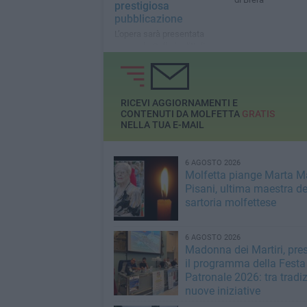
prestigiosa
pubblicazione
L’opera sarà presentata
presso le Gallerie d’Italia
RICEVI AGGIORNAMENTI E
CONTENUTI DA MOLFETTA
GRATIS
NELLA TUA E-MAIL
6 AGOSTO 2026
Molfetta piange Marta M
Pisani, ultima maestra de
sartoria molfettese
6 AGOSTO 2026
Madonna dei Martiri, pre
il programma della Festa
Patronale 2026: tra tradi
nuove iniziative