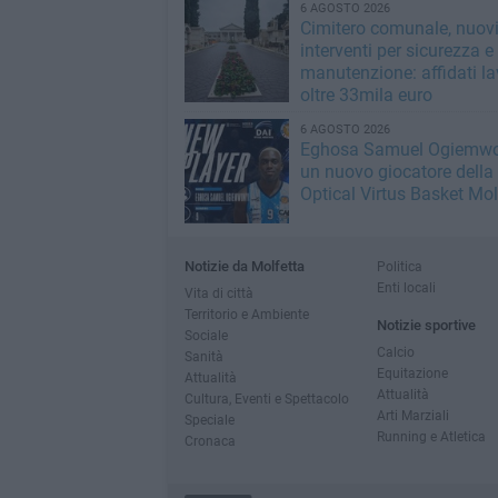
6 AGOSTO 2026
Cimitero comunale, nuov
interventi per sicurezza e
manutenzione: affidati la
oltre 33mila euro
6 AGOSTO 2026
Eghosa Samuel Ogiemwo
un nuovo giocatore della
Optical Virtus Basket Mol
Notizie da Molfetta
Politica
Enti locali
Vita di città
Territorio e Ambiente
Notizie sportive
Sociale
Calcio
Sanità
Equitazione
Attualità
Attualità
Cultura, Eventi e Spettacolo
Arti Marziali
Speciale
Running e Atletica
Cronaca