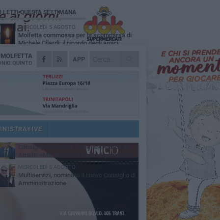
Ù LETTI QUESTA SETTIMANA
MERCOLEDÌ 5 AGOSTO
Molfetta commossa per la scomparsa di
Michele Cilardi: il ricordo degli amici
A
MOLFETTA
GIOVEDÌ 6 AGOSTO
APP
Marittimo molfettese muore a bordo di un
NIO QUINTO
peschereccio al largo del Gargano
SABATO 1 AGOSTO
La MTM Molfetta cerca autisti e
accompagnatori per gli scuolabus:
blicato il bando
GIOVEDÌ 6 AGOSTO
Molfetta piange Marta Maria Pisani, ultima
maestra della sartoria molfettese
INISTRATIVE
SABATO 1 AGOSTO
Consiglio comunale, Siragusa replica ad
Amato: «Mai limitato il diritto di parola, ho
to rispettare il regolamento»
MERCOLEDÌ 5 AGOSTO
Multiservizi, nominato il nuovo Consiglio di
Amministrazione