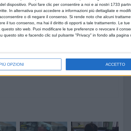
del dispositivo. Puoi fare clic per consentire a noi e ai nostri 1733 partn
i della facoltà di non rispondere. Tutti gli altri indagati
critte. In alternativa puoi accedere a informazioni più dettagliate e modif
acconsentire o di negare il consenso.
Si rende noto che alcuni trattamen
e il tuo consenso, ma hai il diritto di opporti a tale trattamento. Le tue
 questo sito web. Puoi modificare le tue preferenze o revocare il conse
questo sito e facendo clic sul pulsante "Privacy" in fondo alla pagina
6 AGOSTO 2026
tre 7
Marittimo molfettese muore a
i servizi
bordo di un peschereccio al largo
l
del Gargano
PIÙ OPZIONI
ACCETTO