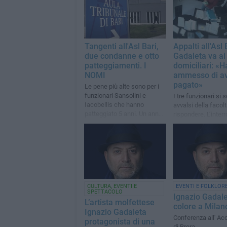
Tangenti all'Asl Bari,
Appalti all'Asl 
due condanne e otto
Gadaleta va ai
patteggiamenti. I
domiciliari: «H
NOMI
ammesso di a
pagato»
Le pene più alte sono per i
funzionari Sansolini e
I tre funzionari si 
Iacobellis che hanno
avvalsi della facol
patteggiato 5 anni. Un anno
rispondere. L’inter
fa gli arresti
dei quattro indagat
sottoposti ai domici
fissato per lunedì
CULTURA, EVENTI E
EVENTI E FOLKLOR
SPETTACOLO
Ignazio Gadalet
L’artista molfettese
colore a Milan
Ignazio Gadaleta
Conferenza all' A
protagonista di una
di Brera