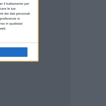
er il trattamento per
icare le tue
ti dei dati personali
 preferenze si
nso in qualsiasi
 web.