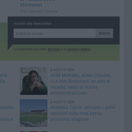
Montanari
Con “Virtuale”, l’artista
molfettese, milanese di
adozione, racconta l’arte
Iscriviti alla Newsletter
Iscriviti
Iscrivendoti accetti i
termini
e la
privacy policy
6 AGOSTO 2026
aria
ASM Molfetta, Adele Claudio:
lla
«Le mie dimissioni un atto di
rispetto verso la nuova
amministrazione»
6 AGOSTO 2026
sentato
Molfetta Calcio, arrivano i primi
annunci sulla rosa per la
zione e
prossima stagione