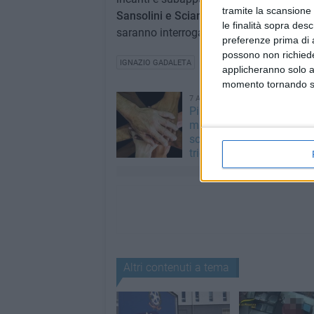
tramite la scansione 
Sansolini e Sciannimanico
si sono avvals
le finalità sopra des
saranno interrogati lunedì prossimo.
preferenze prima di 
possono non richieder
IGNAZIO GADALETA
applicheranno solo a
momento tornando su 
7 AGOSTO 2026
Piano Sociale di Zona, ol
milioni di euro l'anno per 
sociali: ecco le priorità de
triennio
Altri contenuti a tema