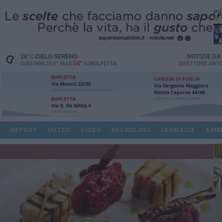
PI
26
°C
CIELO SERENO
NOTIZIE D
34°
OGGI MIN
25.5°
MAX
A
MOLFETTA
DIRETTORE
ANTO
pub
IREPORT
METEO
VIDEO
NECROLOGI
FARMACIE
AMM
fat