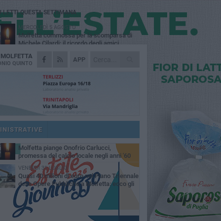
Ù LETTI QUESTA SETTIMANA
MERCOLEDÌ 5 AGOSTO
Molfetta commossa per la scomparsa di
Michele Cilardi: il ricordo degli amici
A
MOLFETTA
VENERDÌ 31 LUGLIO
APP
TARI 2026, il Sindaco anticipa gli aumenti:
NIO QUINTO
«Bonus e sconti per limitare l'impatto sulle
iglie»
SABATO 1 AGOSTO
La MTM Molfetta cerca autisti e
accompagnatori per gli scuolabus:
blicato il bando
SABATO 1 AGOSTO
Consiglio comunale, Siragusa replica ad
Amato: «Mai limitato il diritto di parola, ho
INISTRATIVE
to rispettare il regolamento»
VENERDÌ 31 LUGLIO
Molfetta piange Onofrio Carlucci,
promessa del calcio locale negli anni '60
VENERDÌ 31 LUGLIO
Quasi 40 milioni di euro nel Piano Triennale
delle Opere Pubbliche a Molfetta: ecco gli
erventi previsti fino al 2028