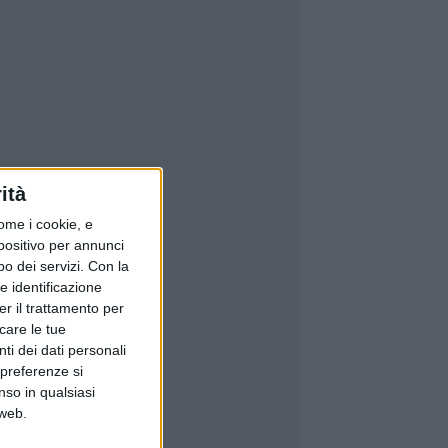
ità
ome i cookie, e
spositivo per annunci
o dei servizi.
Con la
e identificazione
er il trattamento per
icare le tue
ti dei dati personali
 preferenze si
nso in qualsiasi
 web.