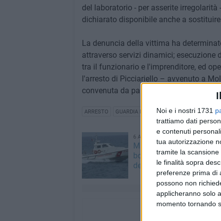
del laboratorio - per asserite irregolarità
dichiarato disponibile anche a sostitui
La denuncia della vittima ha determinato 
attraverso servizi dinamici; esecuzione di 
tra il funzionario e l'imprenditore, ed o
l'arresto di Picciariello – avvenuto a 
convenuta da parte della persona offesa
I
Noi e i nostri 1731
p
ARRESTO
GUARDIA DI FINANZA
trattiamo dati person
e contenuti personali
6 AGOSTO 2026
tua autorizzazione no
Marittimo molfettese mu
tramite la scansione 
bordo di un peschereccio 
le finalità sopra des
del Gargano
preferenze prima di 
possono non richieder
applicheranno solo a
momento tornando su 