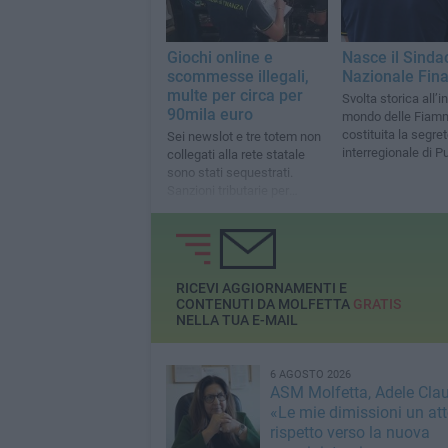
Giochi online e
Nasce il Sinda
scommesse illegali,
Nazionale Fina
multe per circa per
Svolta storica all’i
90mila euro
mondo delle Fiamm
costituita la segret
Sei newslot e tre totem non
interregionale di Pu
collegati alla rete statale
Basilicata
sono stati sequestrati.
Sanzioni tributarie per
900mila euro
RICEVI AGGIORNAMENTI E
CONTENUTI DA MOLFETTA
GRATIS
NELLA TUA E-MAIL
6 AGOSTO 2026
ASM Molfetta, Adele Clau
«Le mie dimissioni un att
rispetto verso la nuova