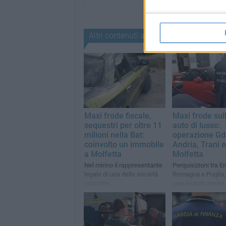
Altri contenuti a tema
Maxi frode fiscale,
Maxi frode sul
sequestri per oltre 11
auto di lusso:
milioni nella Bat:
operazione Gd
coinvolto un immobile
Andria, Trani e
a Molfetta
Molfetta
Nel mirino il rappresentante
Perquisizioni tra Em
legale di una delle società
Romagna e Puglia,
coinvolte
sequestrati anche 
e terreni