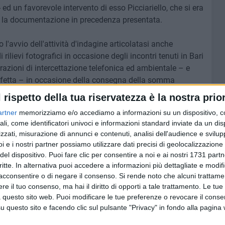
 - ed un favorevole intervento di esso Picciariello, che si era
re la documentazione in precedenza presentata.
l'avvio dell'attività d'indagine articolatasi anche
rilievi fotografici in occasione degli incontri tenuti in Bari
perazioni di intercettazione telefonica ed ambientale – e
Molfetta – in occasione della consegna della somma
 (10 mila contenuti in una busta).
l rispetto della tua riservatezza è la nostra prior
artner
memorizziamo e/o accediamo a informazioni su un dispositivo, c
ali, come identificatori univoci e informazioni standard inviate da un di
zzati, misurazione di annunci e contenuti, analisi dell'audience e svilupp
6 AGOSTO 2026
i e i nostri partner possiamo utilizzare dati precisi di geolocalizzazione 
ore a
Molfetta piange Marta Maria
del dispositivo. Puoi fare clic per consentire a noi e ai nostri 1731 partn
al largo
Pisani, ultima maestra della
critte. In alternativa puoi accedere a informazioni più dettagliate e modif
sartoria molfettese
acconsentire o di negare il consenso.
Si rende noto che alcuni trattamen
e il tuo consenso, ma hai il diritto di opporti a tale trattamento. Le tue
 questo sito web. Puoi modificare le tue preferenze o revocare il conse
questo sito e facendo clic sul pulsante "Privacy" in fondo alla pagina