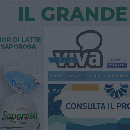
56.691
FANPAGE
HOME
NOTIZIE
SPORT
RUBRICHE