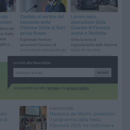
cato
Cambio al vertice del
Lavoro nero,
nzieri
comando delle
operazione della
Fiamme Gialle di Bari:
Guardia di Finanza
nterno del
arriva Russo
anche a Molfetta
e Gialle:
eria
Il generale Pennoni
Sotto la lente di
glia e
assumerà l’incarico di
ingrandimento delle Fiamme
comandante della Basilicata
Gialle 85 operatori
dopo quattro anni di intensa
economici. Individuati 48
attività sul territorio barese
lavoratori in nero e 10
Iscriviti alla Newsletter
irregolari
Iscriviti
Iscrivendoti accetti i
termini
e la
privacy policy
6 AGOSTO 2026
dio:
Madonna dei Martiri, presentato
o di
il programma della Festa
Patronale 2026: tra tradizione e