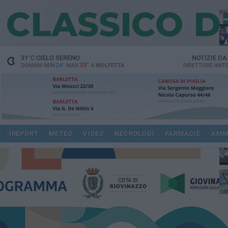
PI
31
°C
CIELO SERENO
NOTIZIE D
33°
DOMANI MIN
24°
MAX
A
MOLFETTA
DIRETTORE
ANTO
fam
pub
IREPORT
METEO
VIDEO
NECROLOGI
FARMACIE
AMM
fat
int