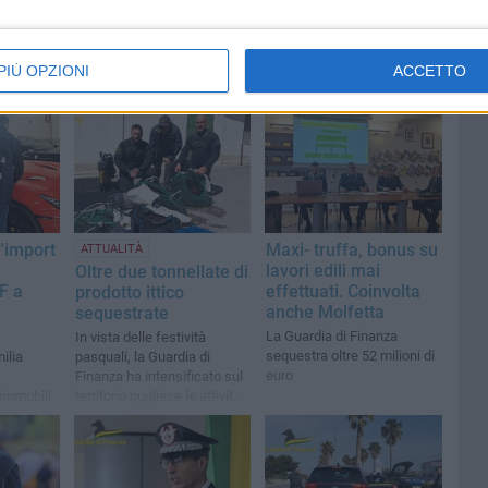
PIÙ OPZIONI
ACCETTO
l'import
Maxi- truffa, bonus su
ATTUALITÀ
lavori edili mai
Oltre due tonnellate di
F a
effettuati. Coinvolta
prodotto ittico
anche Molfetta
sequestrate
La Guardia di Finanza
In vista delle festività
sequestra oltre 52 milioni di
ilia
pasquali, la Guardia di
euro
Finanza ha intensificato sul
immobili
territorio pugliese le attività
di controllo