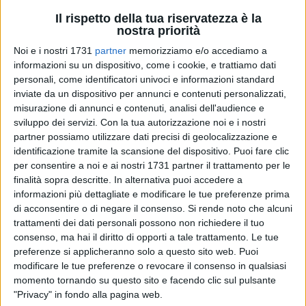
Il rispetto della tua riservatezza è la
nostra priorità
Noi e i nostri 1731
partner
memorizziamo e/o accediamo a
A cura di
MINO CIOCIA
informazioni su un dispositivo, come i cookie, e trattiamo dati
personali, come identificatori univoci e informazioni standard
inviate da un dispositivo per annunci e contenuti personalizzati,
misurazione di annunci e contenuti, analisi dell'audience e
La
costa di Giovinazzo e Molfetta
, insieme ad
altri 11
sviluppo dei servizi.
Con la tua autorizzazione noi e i nostri
comuni
del basso Adriatico e di altre zone della Puglia, è
partner possiamo utilizzare dati precisi di geolocalizzazione e
coinvolta direttamente come possibile
sito di prospezione
identificazione tramite la scansione del dispositivo. Puoi fare clic
ed estrazione di idrocarburi.
per consentire a noi e ai nostri 1731 partner il trattamento per le
finalità sopra descritte. In alternativa puoi accedere a
informazioni più dettagliate e modificare le tue preferenze prima
Una possibilità contro cui si è schierato
il movimento «No
di acconsentire o di negare il consenso.
Si rende noto che alcuni
triv»
che, in vista del
referendum del prossimo 17 aprile
,
trattamenti dei dati personali possono non richiedere il tuo
quando l'intera popolazione italiana sarà chiamata ad
consenso, ma hai il diritto di opporti a tale trattamento. Le tue
esprimersi sulla opportunità di proseguire con le indagini
preferenze si applicheranno solo a questo sito web. Puoi
marine alla ricerca di petrolio oppure interrompere quella che
modificare le tue preferenze o revocare il consenso in qualsiasi
per i movimenti ambientalisti è un attacco alle economie
momento tornando su questo sito e facendo clic sul pulsante
"Privacy" in fondo alla pagina web.
delle zone costiere pugliesi che per contro sarebbero