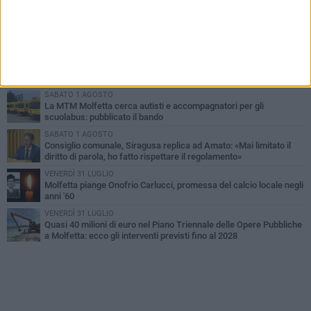
MERCOLEDÌ 5 AGOSTO
Molfetta commossa per la scomparsa di Michele Cilardi: il ricordo
degli amici
VENERDÌ 31 LUGLIO
TARI 2026, il Sindaco anticipa gli aumenti: «Bonus e sconti per
limitare l'impatto sulle famiglie»
SABATO 1 AGOSTO
La MTM Molfetta cerca autisti e accompagnatori per gli
scuolabus: pubblicato il bando
SABATO 1 AGOSTO
Consiglio comunale, Siragusa replica ad Amato: «Mai limitato il
diritto di parola, ho fatto rispettare il regolamento»
VENERDÌ 31 LUGLIO
Molfetta piange Onofrio Carlucci, promessa del calcio locale negli
anni '60
VENERDÌ 31 LUGLIO
Quasi 40 milioni di euro nel Piano Triennale delle Opere Pubbliche
a Molfetta: ecco gli interventi previsti fino al 2028