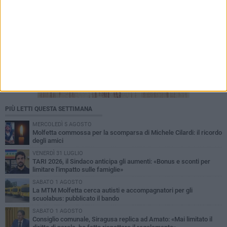
PIÙ LETTI QUESTA SETTIMANA
MERCOLEDÌ 5 AGOSTO
Molfetta commossa per la scomparsa di Michele Cilardi: il ricordo
degli amici
VENERDÌ 31 LUGLIO
TARI 2026, il Sindaco anticipa gli aumenti: «Bonus e sconti per
limitare l'impatto sulle famiglie»
SABATO 1 AGOSTO
La MTM Molfetta cerca autisti e accompagnatori per gli
scuolabus: pubblicato il bando
SABATO 1 AGOSTO
Consiglio comunale, Siragusa replica ad Amato: «Mai limitato il