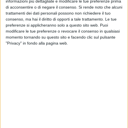
informazioni più dettagliate e modificare le tue preferenze prima
di acconsentire o di negare il consenso.
Si rende noto che alcuni
«
Ogni singola fase del progetto è stata interna al team che
trattamenti dei dati personali possono non richiedere il tuo
ho avuto l'onore di coordinare e di rappresentare in qualità
consenso, ma hai il diritto di opporti a tale trattamento. Le tue
di team leader a un evento così prestigioso
– esordisce
preferenze si applicheranno solo a questo sito web. Puoi
Antonella – questo ha un forte valore non solo accademico,
modificare le tue preferenze o revocare il consenso in qualsiasi
ma proprio a livello di
hard skills
per un ingegnere».
momento tornando su questo sito e facendo clic sul pulsante
"Privacy" in fondo alla pagina web.
Quest'anno il compito dei partecipanti era quello di
sviluppare un aeromobile che trasportasse un certo carico
(rappresentato da alcune palline di biliardo, che simulavano i
passeggeri). Diversi i parametri utilizzati per il giudizio e per
la valutazione dei vincitori:
il carico che l'aeromodello è
capace di trasportare, l'efficienza del trasporto, la velocità
di volo, la massima distanza percorsa in un dato intervallo
tempo e la potenza assorbita dal motore.