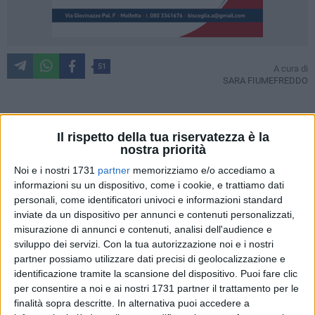
51
A cura di
SARA FIUMEFREDDO
C'è anche la giovane molfettese
Antonella de Dato
,
Il rispetto della tua riservatezza è la
nostra priorità
studentessa del corso di laurea magistrale in
Ingegneria
Aerospaziale
, nel team del
Politecnico di Torino
che ha
Noi e i nostri 1731
partner
memorizziamo e/o accediamo a
partecipato, conquistando il
4^ posto
, all'
Air Cargo
informazioni su un dispositivo, come i cookie, e trattiamo dati
personali, come identificatori univoci e informazioni standard
Challenge 2024
, prestigiosa competizione che si è svolta ad
inviate da un dispositivo per annunci e contenuti personalizzati,
Aquisgrana dal 9 al 13 luglio
.
misurazione di annunci e contenuti, analisi dell'audience e
sviluppo dei servizi.
Con la tua autorizzazione noi e i nostri
Si tratta di un evento che avviene
ogni 2 anni
: i gruppi che
partner possiamo utilizzare dati precisi di geolocalizzazione e
aderiscono hanno
1 anno
di tempo a disposizione per
identificazione tramite la scansione del dispositivo. Puoi fare clic
sviluppare, partendo da zero, un
aeromodello in grado di
per consentire a noi e ai nostri 1731 partner il trattamento per le
rispondere ai requisiti previsti dal regolamento della gara
.
finalità sopra descritte. In alternativa puoi accedere a