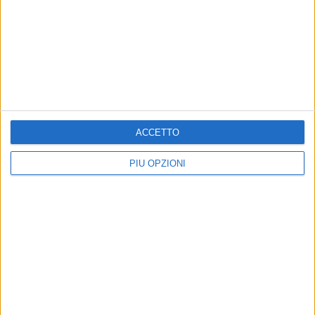
ACCETTO
PIÙ OPZIONI
Altri contenuti a tema