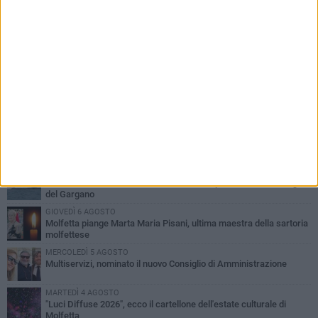
PIÙ LETTI QUESTA SETTIMANA
MERCOLEDÌ 5 AGOSTO
Molfetta commossa per la scomparsa di Michele Cilardi: il ricordo
degli amici
GIOVEDÌ 6 AGOSTO
Marittimo molfettese muore a bordo di un peschereccio al largo
del Gargano
GIOVEDÌ 6 AGOSTO
Molfetta piange Marta Maria Pisani, ultima maestra della sartoria
molfettese
MERCOLEDÌ 5 AGOSTO
Multiservizi, nominato il nuovo Consiglio di Amministrazione
MARTEDÌ 4 AGOSTO
"Luci Diffuse 2026", ecco il cartellone dell'estate culturale di
Molfetta