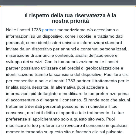
82
Il rispetto della tua riservatezza è la
nostra priorità
Noi e i nostri 1733
partner
memorizziamo e/o accediamo a
Domenica 12 ottobre, alle ore 10, Molfetta taglierà il nastro
informazioni su un dispositivo, come i cookie, e trattiamo dati
di un nuovo spazio destinato a diventare punto di
personali, come identificatori univoci e informazioni standard
riferimento per turismo, arte e conoscenza. L'ex Palazzo
inviate da un dispositivo per annunci e contenuti personalizzati,
misurazione di annunci e contenuti, analisi dell'audience e
Tributi, completamente riqualificato e rifunzionalizzato
sviluppo dei servizi.
Con la tua autorizzazione noi e i nostri
grazie al contributo del Gal Ponte Lama, viene ufficialmente
partner possiamo utilizzare dati precisi di geolocalizzazione e
restituito alla città con un nuovo nome e una nuova identità.
identificazione tramite la scansione del dispositivo. Puoi fare clic
per consentire a noi e ai nostri 1733 partner il trattamento per le
Al piano terra del palazzo saranno collocati gli uffici
finalità sopra descritte. In alternativa puoi accedere a
dell'Info-Point Turistico della Rete Regionale che continuerà
informazioni più dettagliate e modificare le tue preferenze prima
a prestare l'attività di informazione e accoglienza turistica
di acconsentire o di negare il consenso.
Si rende noto che alcuni
trattamenti dei dati personali possono non richiedere il tuo
che da anni è dispensata in tutti i giorni dell'anno con il
consenso, ma hai il diritto di opporti a tale trattamento. Le tue
massimo delle ore di apertura previste dalle linee guida
preferenze si applicheranno solo a questo sito web. Puoi
regionali. I nuovi e ampi spazi consentiranno, inoltre, la
modificare le tue preferenze o revocare il consenso in qualsiasi
realizzazione delle attività di co-working previste sia nella
momento tornando su questo sito e facendo clic sul pulsante