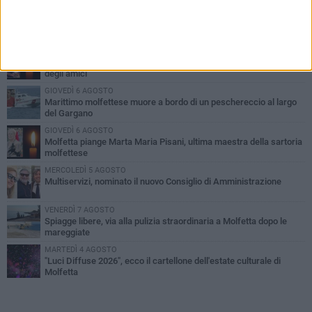
PIÙ LETTI QUESTA SETTIMANA
MERCOLEDÌ 5 AGOSTO
Molfetta commossa per la scomparsa di Michele Cilardi: il ricordo
degli amici
GIOVEDÌ 6 AGOSTO
Marittimo molfettese muore a bordo di un peschereccio al largo
del Gargano
GIOVEDÌ 6 AGOSTO
Molfetta piange Marta Maria Pisani, ultima maestra della sartoria
molfettese
MERCOLEDÌ 5 AGOSTO
Multiservizi, nominato il nuovo Consiglio di Amministrazione
VENERDÌ 7 AGOSTO
Spiagge libere, via alla pulizia straordinaria a Molfetta dopo le
mareggiate
MARTEDÌ 4 AGOSTO
"Luci Diffuse 2026", ecco il cartellone dell'estate culturale di
Molfetta