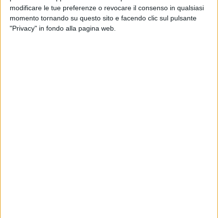
Sabato 20 luglio in scena il quartetto di sassofoni, costituito
modificare le tue preferenze o revocare il consenso in qualsiasi
da Daniele Chiapperino, Sax Soprano Biagio Pugliese, Sax
momento tornando su questo sito e facendo clic sul pulsante
Contralto Gaetano Flora, Sax Tenore Luigi Lovicario, Sax
"Privacy" in fondo alla pagina web.
Baritono, presenta un repertorio vario che spazia dall'antico
al moderno, con musiche di Bizet, Rota, Rossini, Gershwin,
Bernstein, Puccini. Eseguiranno in apertura una
composizione, la "Carmen Fantasy", in cui ogni sezione
esplora un'aria diversa della Carmen di Bizet, ricreando
l'atmosfera calda e drammatica della Spagna e l'essenza dei
personaggi iconici di Bizet. Poi un omaggio a Luigi Capotorti
in un originale arrangiamento per quartetto di sassofoni e la
"Rota's Fantasy", mix di musiche di Nino Rota, autore di
colonne sonore che hanno accompagnato alcuni dei film più
iconici della storia del cinema come le pellicole di Fellini,
Visconti e Coppola.
E ancora l'"Arlesienne Exhibition", rivisitazione sotto forma di
medley delle più famose suite orchestrali e della musica di
scena operistica: da "Quadri di un'esposizione" di