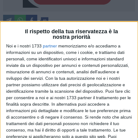
46
Il rispetto della tua riservatezza è la
nostra priorità
Doppio appuntamento questo fine settimana a Molfetta per
Noi e i nostri 1733
partner
memorizziamo e/o accediamo a
il Capotorti Music Festival, manifestazione che rende
informazioni su un dispositivo, come i cookie, e trattiamo dati
personali, come identificatori univoci e informazioni standard
omaggio alla figura del compositore molfettese Luigi
inviate da un dispositivo per annunci e contenuti personalizzati,
Capotorti organizzata dall'omonima associazione con la
misurazione di annunci e contenuti, analisi dell'audience e
direzione artistica del Maestro Nicola Petruzzella. Sabato 20
sviluppo dei servizi.
Con la tua autorizzazione noi e i nostri
luglio, ore 20.30 Auditorium Madonna della Rosa, All'Opera
partner possiamo utilizzare dati precisi di geolocalizzazione e
con il quartetto di sassofoni composto da Daniele
identificazione tramite la scansione del dispositivo. Puoi fare clic
Chiapperino, Biagio Pugliese, Gaetano Flora e Luigi Lovicario
per consentire a noi e ai nostri 1733 partner il trattamento per le
e domenica 21 luglio, ore 20.30 Auditorium Madonna della
finalità sopra descritte. In alternativa puoi accedere a
informazioni più dettagliate e modificare le tue preferenze prima
Rosa, Virtuosismo per clarinetto e archi con il quintetto
di acconsentire o di negare il consenso.
Si rende noto che alcuni
composto da Domenico Masiello, Eliana de Candia,
trattamenti dei dati personali possono non richiedere il tuo
Antonella Altamura, Anila Roshi e Salvatore Pirolo.
consenso, ma hai il diritto di opporti a tale trattamento. Le tue
preferenze si applicheranno solo a questo sito web. Puoi