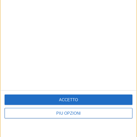
ACCETTO
Altri contenuti a tema
PIÙ OPZIONI