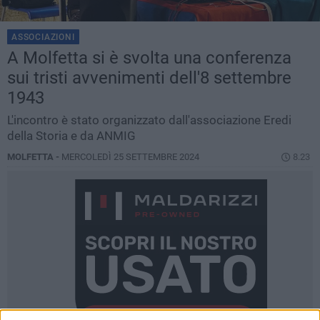
ASSOCIAZIONI
A Molfetta si è svolta una conferenza
sui tristi avvenimenti dell'8 settembre
1943
L'incontro è stato organizzato dall'associazione Eredi
della Storia e da ANMIG
MOLFETTA -
MERCOLEDÌ 25 SETTEMBRE 2024
8.23