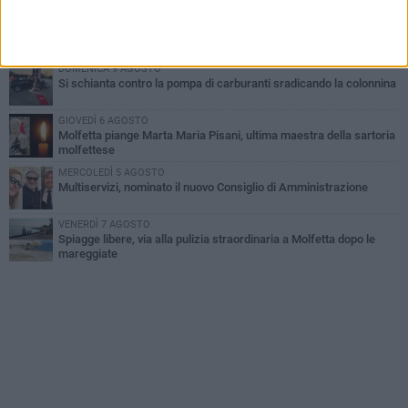
GIOVEDÌ 6 AGOSTO
Marittimo molfettese muore a bordo di un peschereccio al largo
del Gargano
DOMENICA 9 AGOSTO
Si schianta contro la pompa di carburanti sradicando la colonnina
GIOVEDÌ 6 AGOSTO
Molfetta piange Marta Maria Pisani, ultima maestra della sartoria
molfettese
MERCOLEDÌ 5 AGOSTO
Multiservizi, nominato il nuovo Consiglio di Amministrazione
VENERDÌ 7 AGOSTO
Spiagge libere, via alla pulizia straordinaria a Molfetta dopo le
mareggiate