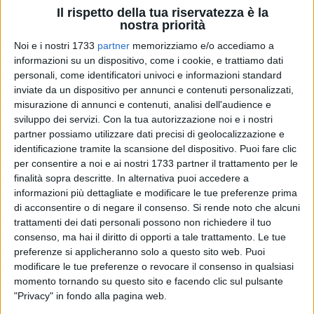
Il rispetto della tua riservatezza è la
nostra priorità
Noi e i nostri 1733
partner
memorizziamo e/o accediamo a
informazioni su un dispositivo, come i cookie, e trattiamo dati
35
personali, come identificatori univoci e informazioni standard
inviate da un dispositivo per annunci e contenuti personalizzati,
misurazione di annunci e contenuti, analisi dell'audience e
sviluppo dei servizi.
Con la tua autorizzazione noi e i nostri
A
Molfetta
, presso la sede delle
Associazioni ANMIG ed
partner possiamo utilizzare dati precisi di geolocalizzazione e
Eredi della storia
si è svolta una interessante conferenza sui
identificazione tramite la scansione del dispositivo. Puoi fare clic
tristi avvenimenti dell'
8 settembre 1943
e l'
affondamento
per consentire a noi e ai nostri 1733 partner il trattamento per le
della Regia Nave Roma.
finalità sopra descritte. In alternativa puoi accedere a
informazioni più dettagliate e modificare le tue preferenze prima
Una eccezionale realtà storica sviluppata da Michele
di acconsentire o di negare il consenso.
Si rende noto che alcuni
Fiorentino , studioso e autore che con elegante
trattamenti dei dati personali possono non richiedere il tuo
consenso, ma hai il diritto di opporti a tale trattamento. Le tue
professionalità ha spiegato le complesse tematiche in
preferenze si applicheranno solo a questo sito web. Puoi
particolare gli ordini eseguiti dall'Ammiraglio Bergamini, il
modificare le tue preferenze o revocare il consenso in qualsiasi
loro significato e le successive fasi del l'affondamento della
momento tornando su questo sito e facendo clic sul pulsante
Roma. La serata è stata moderata da Corrado Cifarelli,
"Privacy" in fondo alla pagina web.
scrittore, il quale con le sue domande ha interconnesso il