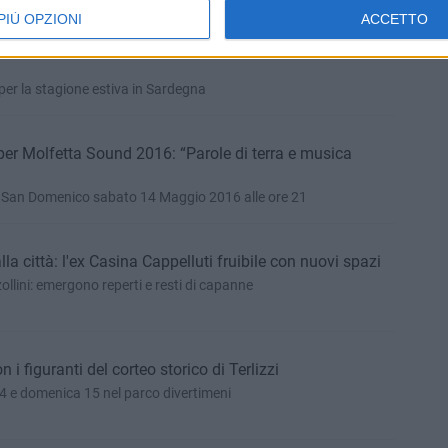
PIÙ OPZIONI
ACCETTO
crobati, attori, cantanti: sabato audizioni con Irina
 per la stagione estiva in Sardegna
r Molfetta Sound 2016: “Parole di terra e musica
di San Domenico sabato 14 Maggio 2016 alle ore 21
lla città: l'ex Casina Cappelluti fruibile con nuovi spazi
ollini: emergono reperti e resti di capanne
 i figuranti del corteo storico di Terlizzi
14 e domenica 15 nel parco divertimeni