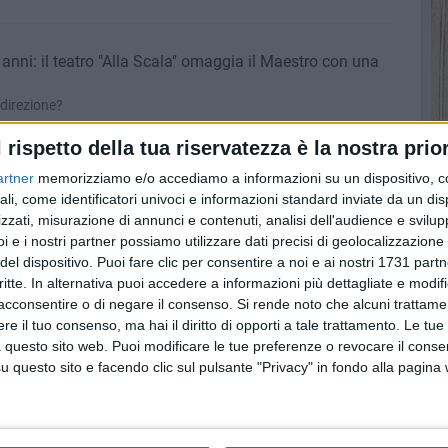
nni: il teatro "Alla Scala" omaggia il Maestro con una
a direzione?
l rispetto della tua riservatezza è la nostra prior
elli: arriva Ezio Bosso
artner
memorizziamo e/o accediamo a informazioni su un dispositivo, c
ss Culture e dalla Fondazione Musicale Vincenzo Maria Valente
ali, come identificatori univoci e informazioni standard inviate da un di
zzati, misurazione di annunci e contenuti, analisi dell'audience e svilupp
i e i nostri partner possiamo utilizzare dati precisi di geolocalizzazione 
del dispositivo. Puoi fare clic per consentire a noi e ai nostri 1731 partn
ollettiva di Cirilli, Simoncelli e Tibaldi alla sala dei
critte. In alternativa puoi accedere a informazioni più dettagliate e modif
acconsentire o di negare il consenso.
Si rende noto che alcuni trattamen
e 19
e il tuo consenso, ma hai il diritto di opporti a tale trattamento. Le tue
 questo sito web. Puoi modificare le tue preferenze o revocare il conse
questo sito e facendo clic sul pulsante "Privacy" in fondo alla pagina
so e Pagnotta: ecco i vincitori del Premio Azzarita 2016
 14 maggio