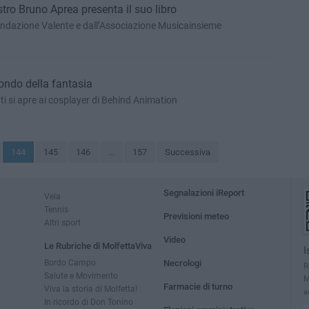
stro Bruno Aprea presenta il suo libro
ondazione Valente e dall’Associazione Musicainsieme
ondo della fantasia
enti si apre ai cosplayer di Behind Animation
144
145
146
...
157
Successiva
Segnalazioni iReport
Vela
Tennis
Previsioni meteo
Altri sport
Video
Le Rubriche di MolfettaViva
I
Bordo Campo
Necrologi
R
Salute e Movimento
M
Farmacie di turno
Viva la storia di Molfetta!
a
In ricordo di Don Tonino