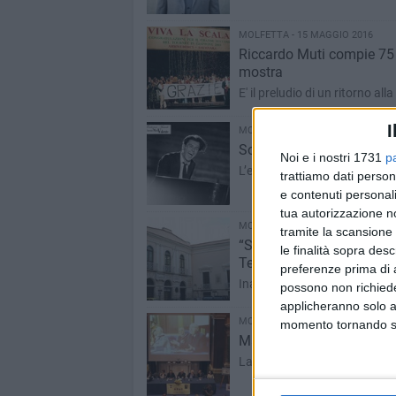
MOLFETTA - 15 MAGGIO 2016
Riccardo Muti compie 75 a
mostra
E' il preludio di un ritorno all
I
MOLFETTA - 14 MAGGIO 2016
Sold out al Teatro Petruzz
Noi e i nostri 1731
p
L’evento è organizzato da Ba
trattiamo dati person
e contenuti personali
tua autorizzazione no
MOLFETTA - 14 MAGGIO 2016
tramite la scansione 
“Segni-Tracce-Memorie” la c
le finalità sopra des
Templari
preferenze prima di 
Inaugurazione oggi alle or
possono non richieder
applicheranno solo a
MOLFETTA - 13 MAGGIO 2016
momento tornando su 
Magistà, Ruggiero, Prezio
La cerimonia si terrà sabato