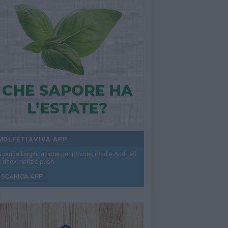
MOLFETTAVIVA APP
Scarica l'applicazione per iPhone, iPad e Android
 ricevi notizie push
SCARICA APP