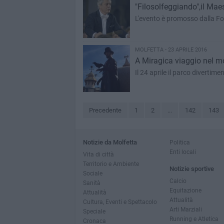
"Filosolfeggiando",il Mae
L'evento è promosso dalla F
MOLFETTA - 23 APRILE 2016
A Miragica viaggio nel m
Il 24 aprile il parco divertim
Precedente
1
2
...
142
143
Notizie da Molfetta
Politica
Enti locali
Vita di città
Territorio e Ambiente
Notizie sportive
Sociale
Calcio
Sanità
Equitazione
Attualità
Attualità
Cultura, Eventi e Spettacolo
Arti Marziali
Speciale
Running e Atletica
Cronaca