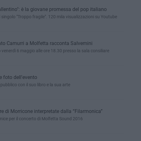
allentino": è la giovane promessa del pop italiano
l singolo "Troppo fragile". 120 mila visualizzazioni su Youtube
ato Camurri a Molfetta racconta Salvemini
venerdì 6 maggio alle ore 18.30 presso la sala consiliare
e foto dell'evento
pubblico con il suo libro e la sua arte
e di Morricone interpretate dalla “Filarmonica”
Il Duomo come splendida cornice per il concerto di Molfetta Sound 2016