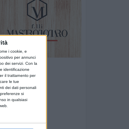
ità
ome i cookie, e
spositivo per annunci
o dei servizi.
Con la
e identificazione
er il trattamento per
icare le tue
ti dei dati personali
 preferenze si
nso in qualsiasi
 web.