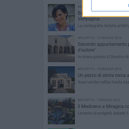
MOLFETTA - 12 MAGGIO 2016
Ballerini professionisti, a
Vertyagina
La coreografa recluta artisti
MOLFETTA - 12 MAGGIO 2016
Secondo appuntamento pe
d'autore"
In scena presso il Chiostro 
MOLFETTA - 10 MAGGIO 2016
Un pezzo di storia torna a
Scavi anche nell'ex fondo Azz
MOLFETTA - 7 MAGGIO 2016
Il Medioevo a Miragica con
L'evento si svolgerà sabato 