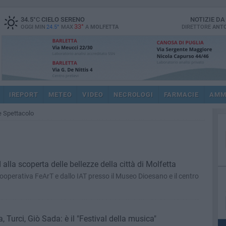
34.5
°C
CIELO SERENO
NOTIZIE D
33°
OGGI MIN
24.5°
MAX
A
MOLFETTA
DIRETTORE
ANTO
IREPORT
METEO
VIDEO
NECROLOGI
FARMACIE
AMM
 e Spettacolo
lla scoperta delle bellezze della città di Molfetta
Cooperativa FeArT e dallo IAT presso il Museo Dioesano e il centro
 Turci, Giò Sada: è il "Festival della musica"