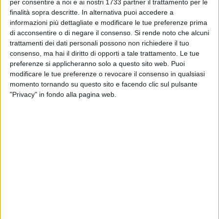
MOLFETTA - 10 GENNAIO 2016
per consentire a noi e ai nostri 1733 partner il trattamento per le
Minacciò il coordinatore del “Liberatorio
finalità sopra descritte. In alternativa puoi accedere a
Politico”, rinviato a giudizio
informazioni più dettagliate e modificare le tue preferenze prima
di acconsentire o di negare il consenso.
Si rende noto che alcuni
trattamenti dei dati personali possono non richiedere il tuo
MOLFETTA - 2 GENNAIO 2016
consenso, ma hai il diritto di opporti a tale trattamento. Le tue
«Basta con le parole, dopo gli ultimi
preferenze si applicheranno solo a questo sito web. Puoi
danneggiamenti in Piazza Paradiso vogliamo i
modificare le tue preferenze o revocare il consenso in qualsiasi
fatti»
momento tornando su questo sito e facendo clic sul pulsante
MOLFETTA - 2 GENNAIO 2016
"Privacy" in fondo alla pagina web.
Piscina comunale, la "Molfetta Nuoto" ricorre al
Tar contro il Comune
MOLFETTA - 2 GENNAIO 2016
Identificato un "bombarolo" della notte di San
Silvestro
MOLFETTA - 31 DICEMBRE 2015
Sequestrati circa 90 kilogrammi di fuochi
d’artificio