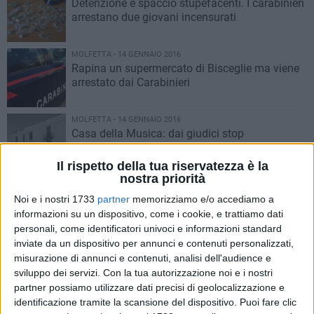
Detenzione e spaccio stupefacenti. I carabinieri
arrestano due giovani incensurati
MOLFETTA - 14 GENNAIO 2016
Rapina un supermercato di Bisceglie ma viene
arrestato dai Carabinieri
MOLFETTA - 14 GENNAIO 2016
Casa della Musica: dai giudici stop
all'amministrazione comunale
Il rispetto della tua riservatezza è la
nostra priorità
MOLFETTA - 12 GENNAIO 2016
Ai domiciliari il re del contrabbando
Noi e i nostri 1733
partner
memorizziamo e/o accediamo a
informazioni su un dispositivo, come i cookie, e trattiamo dati
personali, come identificatori univoci e informazioni standard
inviate da un dispositivo per annunci e contenuti personalizzati,
MOLFETTA - 11 GENNAIO 2016
misurazione di annunci e contenuti, analisi dell'audience e
Tenta di rubare un'auto, arrestato
sviluppo dei servizi.
Con la tua autorizzazione noi e i nostri
partner possiamo utilizzare dati precisi di geolocalizzazione e
identificazione tramite la scansione del dispositivo. Puoi fare clic