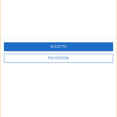
MOLFETTA - 23 DICEMBRE 2015
Sscoperta una truffa ai danni del comune di
Molfetta nella gestione del centro anziani
Precedente
1
2
...
248
249
250
251
252
ACCETTO
...
Successiva
PIÙ OPZIONI