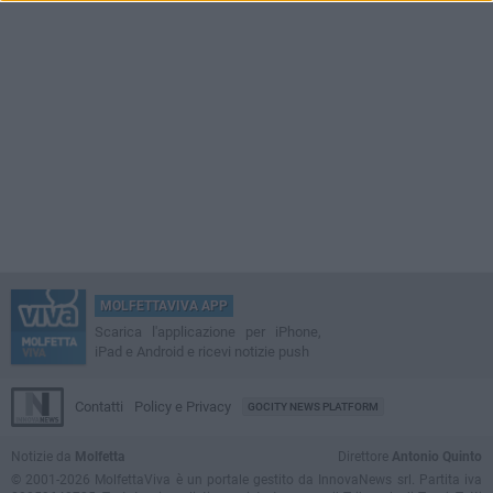
MOLFETTAVIVA APP
Scarica l'applicazione per iPhone,
iPad e Android e ricevi notizie push
Contatti
Policy e Privacy
GOCITY NEWS PLATFORM
Notizie da
Molfetta
Direttore
Antonio Quinto
© 2001-2026 MolfettaViva è un portale gestito da InnovaNews srl. Partita iva