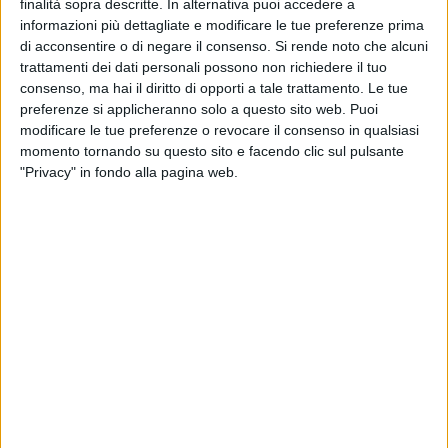
finalità sopra descritte. In alternativa puoi accedere a
informazioni più dettagliate e modificare le tue preferenze prima
di acconsentire o di negare il consenso.
Si rende noto che alcuni
325
trattamenti dei dati personali possono non richiedere il tuo
consenso, ma hai il diritto di opporti a tale trattamento. Le tue
preferenze si applicheranno solo a questo sito web. Puoi
modificare le tue preferenze o revocare il consenso in qualsiasi
momento tornando su questo sito e facendo clic sul pulsante
"Privacy" in fondo alla pagina web.
Spunta un nuovo curioso caso sulla spinosa questione
semafori a Molfetta: arriva direttamente dai social la
segnalazione di un cittadino che mostra il dispositivo in via
Edoardo Germano con il rosso e il verde accesi in
contemporanea.
Quello stesso incrocio, tra l'altro, pur essendo tra i più
trafficati della città ha fatto registrare più volte problemi,
come avvenuto nella mattinata della Vigilia quando
risultavano spenti sia quel semaforo che quello su Corso
Fornari.