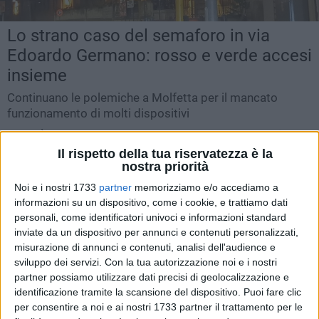
Lo strano caso del semaforo in via
Edoardo Germano: rosso e verde accesi
insieme
Continuano le polemiche a Molfetta per il mancato
funzionamento di molti dispositivi
VENERDÌ 27 DICEMBRE 2024
10.19
Il rispetto della tua riservatezza è la
nostra priorità
Noi e i nostri 1733
partner
memorizziamo e/o accediamo a
informazioni su un dispositivo, come i cookie, e trattiamo dati
personali, come identificatori univoci e informazioni standard
inviate da un dispositivo per annunci e contenuti personalizzati,
misurazione di annunci e contenuti, analisi dell'audience e
sviluppo dei servizi.
Con la tua autorizzazione noi e i nostri
partner possiamo utilizzare dati precisi di geolocalizzazione e
identificazione tramite la scansione del dispositivo. Puoi fare clic
per consentire a noi e ai nostri 1733 partner il trattamento per le