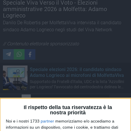
Speciale Viva Verso il Voto - Elezioni
amministrative 2026 a Molfetta: Adamo
Logrieco
Danilo De Robertis per MolfettaViva intervista il candidato
sindaco Adamo Logrieco negli studi del Viva Network
// Contenuto elettorale sponsorizzato
Speciale elezioni 2026: il candidato sindaco
Adamo Logrieco ai microfoni di MolfettaViva
Supportato da Fratelli d'Italia, UDC e la lista "Azzollini
per Logrieco" l’avvocato del centrodestra delinea le
priorità amministrative
Il rispetto della tua riservatezza è la
nostra priorità
Noi e i nostri 1733
partner
memorizziamo e/o accediamo a
informazioni su un dispositivo, come i cookie, e trattiamo dati