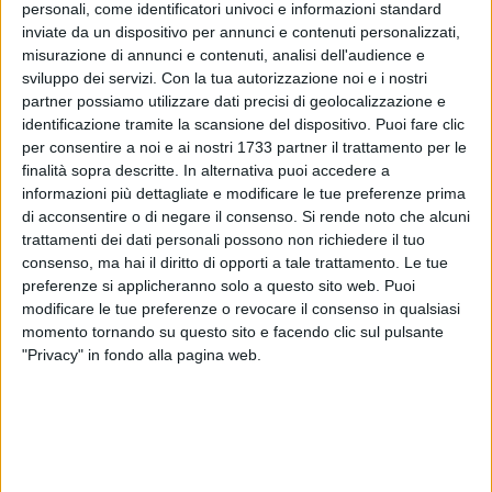
personali, come identificatori univoci e informazioni standard
inviate da un dispositivo per annunci e contenuti personalizzati,
misurazione di annunci e contenuti, analisi dell'audience e
sviluppo dei servizi.
Con la tua autorizzazione noi e i nostri
partner possiamo utilizzare dati precisi di geolocalizzazione e
identificazione tramite la scansione del dispositivo. Puoi fare clic
per consentire a noi e ai nostri 1733 partner il trattamento per le
ALTRI VIDEO PUBBLICATI DI RECENTE
finalità sopra descritte. In alternativa puoi accedere a
informazioni più dettagliate e modificare le tue preferenze prima
di acconsentire o di negare il consenso.
Si rende noto che alcuni
trattamenti dei dati personali possono non richiedere il tuo
consenso, ma hai il diritto di opporti a tale trattamento. Le tue
preferenze si applicheranno solo a questo sito web. Puoi
modificare le tue preferenze o revocare il consenso in qualsiasi
momento tornando su questo sito e facendo clic sul pulsante
"Privacy" in fondo alla pagina web.
SOCIAL VIDEO
1 MINUTO
SOCIAL VIDEO
2 MINUTI
Presentazione Festa Patronale
Decennale della scomparsa di
2026
Guglielmo Minervini