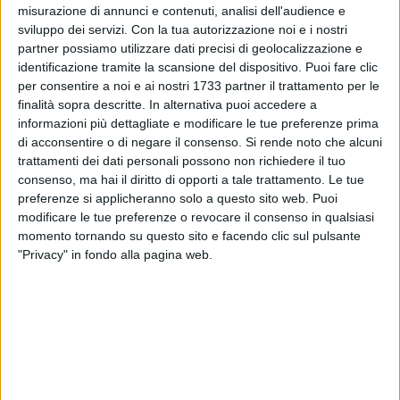
misurazione di annunci e contenuti, analisi dell'audience e
sviluppo dei servizi.
Con la tua autorizzazione noi e i nostri
partner possiamo utilizzare dati precisi di geolocalizzazione e
SOCIAL VIDEO
4 MINUTI
SOCIAL VIDEO
1 MINUTO
identificazione tramite la scansione del dispositivo. Puoi fare clic
Incontro Vasca di colmata
Presentazione Festa Patronale
per consentire a noi e ai nostri 1733 partner il trattamento per le
2026
finalità sopra descritte. In alternativa puoi accedere a
informazioni più dettagliate e modificare le tue preferenze prima
di acconsentire o di negare il consenso.
Si rende noto che alcuni
trattamenti dei dati personali possono non richiedere il tuo
consenso, ma hai il diritto di opporti a tale trattamento. Le tue
preferenze si applicheranno solo a questo sito web. Puoi
modificare le tue preferenze o revocare il consenso in qualsiasi
momento tornando su questo sito e facendo clic sul pulsante
"Privacy" in fondo alla pagina web.
SOCIAL VIDEO
2 MINUTI
SOCIAL VIDEO
1 MINUTO
Decennale della scomparsa di
100x100 Maturi edizione 2026, le
Guglielmo Minervini
interviste: Adrian Fartade