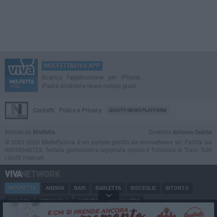
MOLFETTAVIVA APP
Scarica l'applicazione per iPhone,
iPad e Android e ricevi notizie push
Contatti
Policy e Privacy
GOCITY NEWS PLATFORM
Notizie da
Molfetta
Direttore
Antonio Quinto
© 2001-2026 MolfettaViva è un portale gestito da InnovaNews srl. Partita iva
08059640725. Testata giornalistica registrata presso il Tribunale di Trani. Tutti
i diritti riservati.
MOLFETTA
ANDRIA
BARI
BARLETTA
BISCEGLIE
BITONTO
CANOSA
CERIGNOLA
CORATO
GIOVINAZZO
MARGHERITA DI SAVOIA
MINERVINO
MODUGNO
PUGLIA
RUVO