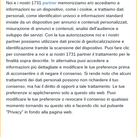
Noi e i nostri 1731
partner
memorizziamo e/o accediamo a
informazioni su un dispositivo, come i cookie, e trattiamo dati
personali, come identificatori univoci e informazioni standard
inviate da un dispositivo per annunci e contenuti personalizzati,
SOCIAL VIDEO
1 MINUTO
SOCIAL VIDEO
2 MINUTI
Presentazione Festa Patronale
Decennale della scomparsa di
misurazione di annunci e contenuti, analisi dell'audience e
2026
Guglielmo Minervini
sviluppo dei servizi.
Con la tua autorizzazione noi e i nostri
partner possiamo utilizzare dati precisi di geolocalizzazione e
identificazione tramite la scansione del dispositivo. Puoi fare clic
per consentire a noi e ai nostri 1731 partner il trattamento per le
finalità sopra descritte. In alternativa puoi accedere a
informazioni più dettagliate e modificare le tue preferenze prima
di acconsentire o di negare il consenso.
Si rende noto che alcuni
trattamenti dei dati personali possono non richiedere il tuo
consenso, ma hai il diritto di opporti a tale trattamento. Le tue
SOCIAL VIDEO
1 MINUTO
SOCIAL VIDEO
58 SECONDI
preferenze si applicheranno solo a questo sito web. Puoi
100x100 Maturi edizione 2026, le
100x100 Maturi edizione 2026, le
interviste: Adrian Fartade
interviste: Gianni Porta
modificare le tue preferenze o revocare il consenso in qualsiasi
momento tornando su questo sito e facendo clic sul pulsante
"Privacy" in fondo alla pagina web.