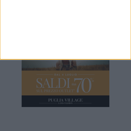
14 SECONDI
L'incidente sulla provinciale Molfetta-Terlizzi