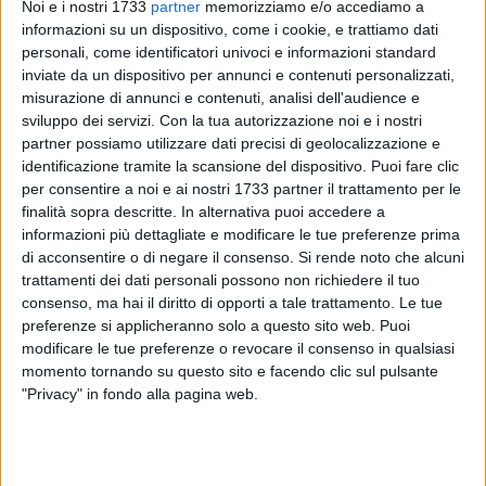
Noi e i nostri 1733
partner
memorizziamo e/o accediamo a
informazioni su un dispositivo, come i cookie, e trattiamo dati
personali, come identificatori univoci e informazioni standard
inviate da un dispositivo per annunci e contenuti personalizzati,
misurazione di annunci e contenuti, analisi dell'audience e
sviluppo dei servizi.
Con la tua autorizzazione noi e i nostri
Alla ricerca di un nuovo risultato utile. Questa è la "mission"
partner possiamo utilizzare dati precisi di geolocalizzazione e
della Polisportiva Dinamo Molfetta nella 7° giornata di
identificazione tramite la scansione del dispositivo. Puoi fare clic
ritorno, quando la formazione arancio sfiderà tra le mura
per consentire a noi e ai nostri 1733 partner il trattamento per le
amiche del PalaPoli oggi, domenica 22 marzo alle ore 11,
finalità sopra descritte. In alternativa puoi accedere a
informazioni più dettagliate e modificare le tue preferenze prima
l'Amatori Volley Bari. Dopo la sconfitta rimediata a
di acconsentire o di negare il consenso.
Si rende noto che alcuni
Manfredonia, i ragazzi in maglia arancio sono chiamati ad
trattamenti dei dati personali possono non richiedere il tuo
una immediata risposta per non sciupare quanto di buono è
consenso, ma hai il diritto di opporti a tale trattamento. Le tue
stato fatto sinora e per evitare di passare dai playout per
preferenze si applicheranno solo a questo sito web. Puoi
conquistare la salvezza.
modificare le tue preferenze o revocare il consenso in qualsiasi
momento tornando su questo sito e facendo clic sul pulsante
Nicola Labianca: «Quella contro Manfredonia è stata per me
"Privacy" in fondo alla pagina web.
una partita dai ricordi forti, avendoci militato per tre anni - ha
affermato il laterale della Dinamo – dispiace però per il
risultato perché era oggettivamente alla nostra portata.