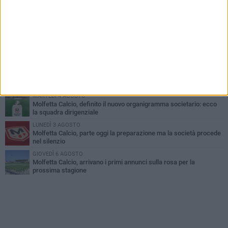
MARTEDÌ 4 AGOSTO
Il molfettese Gabriele Guarino lascia l'Empoli e firma con il
Samsunspor
LUNEDÌ 3 AGOSTO
Palazzetto Giovanni Panunzio: dove lo sport diventa famiglia,
inclusione ed eccellenza
VENERDÌ 7 AGOSTO
Molfetta Calcio, tre innesti di spessore: arrivano i molfettesi
Roselli, Cirillo e Caputi
MARTEDÌ 4 AGOSTO
Molfetta Calcio, definito il nuovo organigramma societario: ecco
la squadra dirigenziale
LUNEDÌ 3 AGOSTO
Molfetta Calcio, parte oggi la preparazione ma la società procede
nel silenzio
GIOVEDÌ 6 AGOSTO
Molfetta Calcio, arrivano i primi annunci sulla rosa per la
prossima stagione