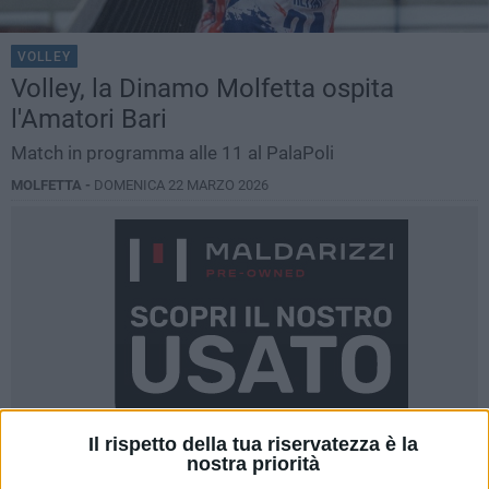
VOLLEY
Volley, la Dinamo Molfetta ospita
l'Amatori Bari
Match in programma alle 11 al PalaPoli
MOLFETTA -
DOMENICA 22 MARZO 2026
Il rispetto della tua riservatezza è la
nostra priorità