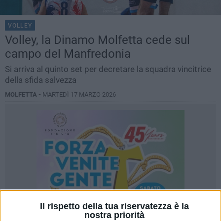
VOLLEY
Volley, la Dinamo Molfetta cede sul
campo del Manfredonia
Si arriva al quinto set per decretare la squadra vincitrice
della sfida salvezza
MOLFETTA -
MARTEDÌ 17 MARZO 2026
Il rispetto della tua riservatezza è la
nostra priorità