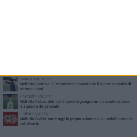
PIÙ LETTI QUESTA SETTIMANA
MARTEDÌ 4 AGOSTO
Il molfettese Gabriele Guarino lascia l'Empoli e firma con il
Samsunspor
LUNEDÌ 3 AGOSTO
Palazzetto Giovanni Panunzio: dove lo sport diventa famiglia,
inclusione ed eccellenza
DOMENICA 2 AGOSTO
Tennistavolo, il molfettese Roberto Minervini riparte da Otranto
SABATO 1 AGOSTO
Molfetta Sportiva in Promozione nonostante il record negativo di
retrocessioni
MARTEDÌ 4 AGOSTO
Molfetta Calcio, definito il nuovo organigramma societario: ecco
la squadra dirigenziale
LUNEDÌ 3 AGOSTO
Molfetta Calcio, parte oggi la preparazione ma la società procede
nel silenzio