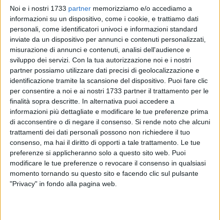
Noi e i nostri 1733
partner
memorizziamo e/o accediamo a
informazioni su un dispositivo, come i cookie, e trattiamo dati
personali, come identificatori univoci e informazioni standard
inviate da un dispositivo per annunci e contenuti personalizzati,
misurazione di annunci e contenuti, analisi dell'audience e
sviluppo dei servizi.
Con la tua autorizzazione noi e i nostri
partner possiamo utilizzare dati precisi di geolocalizzazione e
Non riesce la Polisportiva Dinamo Molfetta a portare a casa
identificazione tramite la scansione del dispositivo. Puoi fare clic
un nuovo successo, nonostante una partita accesa e
per consentire a noi e ai nostri 1733 partner il trattamento per le
combattuta punto a punto sino alla fine. In quel di
finalità sopra descritte. In alternativa puoi accedere a
Manfredonia si arriva al quinto set per decretare la squadra
informazioni più dettagliate e modificare le tue preferenze prima
vincitrice di uno degli scontri salvezza che da qui sino alla
di acconsentire o di negare il consenso.
Si rende noto che alcuni
fine del campionato attenderanno gli uomini di coach Iaia.
trattamenti dei dati personali possono non richiedere il tuo
La formazione arancio si arrende solo nel finale ai padroni di
consenso, ma hai il diritto di opporti a tale trattamento. Le tue
preferenze si applicheranno solo a questo sito web. Puoi
casa dopo essere stata in vantaggio per ben due volte nel
modificare le tue preferenze o revocare il consenso in qualsiasi
conteggio dei set. Una sconfitta dal sapore agrodolce da cui
momento tornando su questo sito e facendo clic sul pulsante
la Dinamo riesce a conquistare un punto che, a fine gara, lo
"Privacy" in fondo alla pagina web.
stesso coach ha definito importante per il raggiungimento
dell'obiettivo finale.