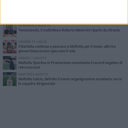
Samsunspor
LUNEDÌ 3 AGOSTO
Palazzetto Giovanni Panunzio: dove lo sport diventa famiglia,
inclusione ed eccellenza
DOMENICA 2 AGOSTO
Tennistavolo, il molfettese Roberto Minervini riparte da Otranto
VENERDÌ 31 LUGLIO
Il Barletta continua a pescare a Molfetta per il vivaio: altri tre
giovani biancorossi spiccano il volo
SABATO 1 AGOSTO
Molfetta Sportiva in Promozione nonostante il record negativo di
retrocessioni
MARTEDÌ 4 AGOSTO
Molfetta Calcio, definito il nuovo organigramma societario: ecco
la squadra dirigenziale