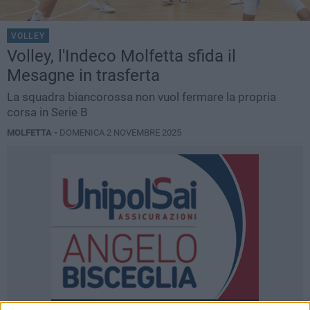
VOLLEY
Volley, l'Indeco Molfetta sfida il
Mesagne in trasferta
La squadra biancorossa non vuol fermare la propria
corsa in Serie B
MOLFETTA -
DOMENICA 2 NOVEMBRE 2025