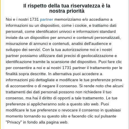
Il rispetto della tua riservatezza è la
nostra priorità
Noi e i nostri 1731
partner
memorizziamo e/o accediamo a
20
informazioni su un dispositivo, come i cookie, e trattiamo dati
personali, come identificatori univoci e informazioni standard
inviate da un dispositivo per annunci e contenuti personalizzati,
Prima trasferta pugliese per l'Indeco Molfetta, capolista
misurazione di annunci e contenuti, analisi dell'audience e
imbattuta al pari del Taviano. I ragazzi di mister Castellaneta
sviluppo dei servizi.
Con la tua autorizzazione noi e i nostri
faranno visita all'ostico e ambizioso Mesagne, ancora a
partner possiamo utilizzare dati precisi di geolocalizzazione e
identificazione tramite la scansione del dispositivo. Puoi fare clic
secco di vittorie, con un solo punto in classifica. Alcune
per consentire a noi e ai nostri 1731 partner il trattamento per le
defaillance hanno minato, sin qui, il percorso dei ragazzi di
finalità sopra descritte. In alternativa puoi accedere a
mister Viva, ex libero di Gioia, Bari, Castellana e Corigliano in
informazioni più dettagliate e modificare le tue preferenze prima
A2.
di acconsentire o di negare il consenso.
Si rende noto che alcuni
trattamenti dei dati personali possono non richiedere il tuo
In estate, Mesagne si è rinforzata parecchio dopo l'ottima
consenso, ma hai il diritto di opporti a tale trattamento. Le tue
stagione scorsa dove l'obiettivo salvezza è stato raggiunto
preferenze si applicheranno solo a questo sito web. Puoi
modificare le tue preferenze o revocare il consenso in qualsiasi
con largo anticipo. In cabina di regia è arrivato uno dei più
momento tornando su questo sito e facendo clic sul pulsante
forti ed esperti della categoria, Balestra, che fa coppia in
"Privacy" in fondo alla pagina web.
diagonale con Franza, giovane opposto salentino ex