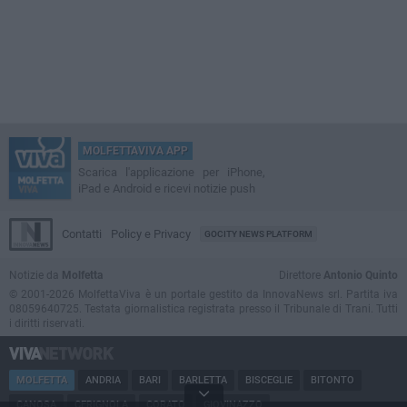
MOLFETTAVIVA APP
Scarica l'applicazione per iPhone,
iPad e Android e ricevi notizie push
Contatti
Policy e Privacy
GOCITY NEWS PLATFORM
Notizie da
Molfetta
Direttore
Antonio Quinto
© 2001-2026 MolfettaViva è un portale gestito da InnovaNews srl. Partita iva
08059640725. Testata giornalistica registrata presso il Tribunale di Trani. Tutti
i diritti riservati.
MOLFETTA
ANDRIA
BARI
BARLETTA
BISCEGLIE
BITONTO
CANOSA
CERIGNOLA
CORATO
GIOVINAZZO