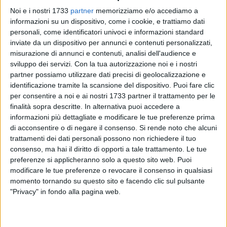
Noi e i nostri 1733
partner
memorizziamo e/o accediamo a
informazioni su un dispositivo, come i cookie, e trattiamo dati
personali, come identificatori univoci e informazioni standard
inviate da un dispositivo per annunci e contenuti personalizzati,
4
misurazione di annunci e contenuti, analisi dell'audience e
sviluppo dei servizi.
Con la tua autorizzazione noi e i nostri
partner possiamo utilizzare dati precisi di geolocalizzazione e
identificazione tramite la scansione del dispositivo. Puoi fare clic
È stato un evento record per la vela molfettese in quanto la
per consentire a noi e ai nostri 1733 partner il trattamento per le
manifestazione le Rotte del Mediterraneo ha registrato
finalità sopra descritte. In alternativa puoi accedere a
numeri importanti con circa 25 imbarcazioni in acqua e un
informazioni più dettagliate e modificare le tue preferenze prima
numero ancora maggiore di iscrizioni, configurandosi come
di acconsentire o di negare il consenso.
Si rende noto che alcuni
la regata più grande della stagione in zona e certamente la
trattamenti dei dati personali possono non richiedere il tuo
più importante organizzata a Molfetta. L'evento ha visto la
consenso, ma hai il diritto di opporti a tale trattamento. Le tue
preferenze si applicheranno solo a questo sito web. Puoi
partecipazione di equipaggi provenienti da diverse località
modificare le tue preferenze o revocare il consenso in qualsiasi
della regione, confermando il crescente appeal della vela nel
momento tornando su questo sito e facendo clic sul pulsante
nostro territorio.
"Privacy" in fondo alla pagina web.
L'evento è stato realizzato in collaborazione con diverse
associazioni veliche del territorio: A.S.D. Servizi ai Diportisti