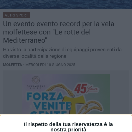
ALTRI SPORT
Un evento evento record per la vela
molfettese con "Le rotte del
Mediterraneo"
Ha visto la partecipazione di equipaggi provenienti da
diverse località della regione
MOLFETTA -
MERCOLEDÌ 18 GIUGNO 2025
Il rispetto della tua riservatezza è la
nostra priorità