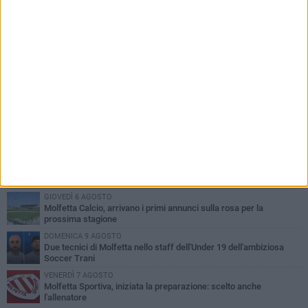
PIÙ LETTI QUESTA SETTIMANA
MARTEDÌ 4 AGOSTO
Il molfettese Gabriele Guarino lascia l'Empoli e firma con il
Samsunspor
VENERDÌ 7 AGOSTO
Molfetta Calcio, tre innesti di spessore: arrivano i molfettesi
Roselli, Cirillo e Caputi
MARTEDÌ 4 AGOSTO
Molfetta Calcio, definito il nuovo organigramma societario: ecco
la squadra dirigenziale
GIOVEDÌ 6 AGOSTO
Molfetta Calcio, arrivano i primi annunci sulla rosa per la
prossima stagione
DOMENICA 9 AGOSTO
Due tecnici di Molfetta nello staff dell'Under 19 dell'ambiziosa
Soccer Trani
VENERDÌ 7 AGOSTO
Molfetta Sportiva, iniziata la preparazione: scelto anche
l'allenatore