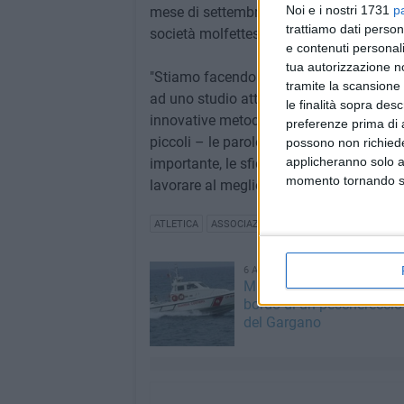
Noi e i nostri 1731
p
mese di settembre, fino alla programmaz
trattiamo dati person
società molfettese.
e contenuti personali
tua autorizzazione no
"Stiamo facendo un bel lavoro grazie alla
tramite la scansione 
ad uno studio attento e accurato di tutt
le finalità sopra des
innovative metodologie di allenamento e s
preferenze prima di 
piccoli – le parole di Pietro Camporea
possono non richieder
applicheranno solo a
importante, le sfide che ci attendono con
momento tornando su 
lavorare al meglio per ottenere risultati
ATLETICA
ASSOCIAZIONE ALLENAMENTI
6 AGOSTO 2026
Marittimo molfettese mu
bordo di un peschereccio 
del Gargano