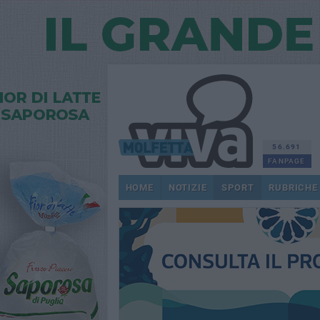
56.691
FANPAGE
HOME
NOTIZIE
SPORT
RUBRICHE