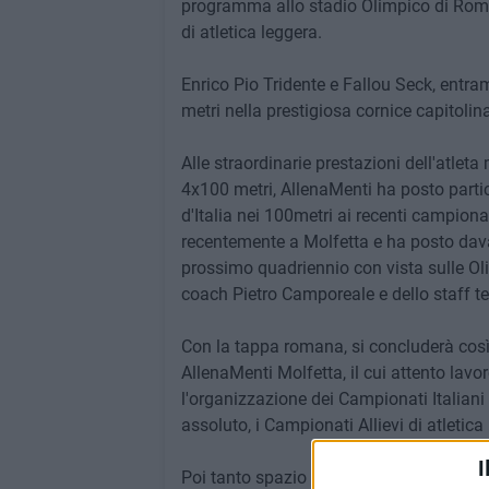
programma allo stadio Olimpico di Roma, 
di atletica leggera.
Enrico Pio Tridente e Fallou Seck, entram
metri nella prestigiosa cornice capitolina
Alle straordinarie prestazioni dell'atlet
4x100 metri, AllenaMenti ha posto partic
d'Italia nei 100metri ai recenti campionati
recentemente a Molfetta e ha posto dava
prossimo quadriennio con vista sulle Oli
coach Pietro Camporeale e dello staff te
Con la tappa romana, si concluderà così
AllenaMenti Molfetta, il cui attento lav
l'organizzazione dei Campionati Italiani A
assoluto, i Campionati Allievi di atletica 
I
Poi tanto spazio per la prossima stagion