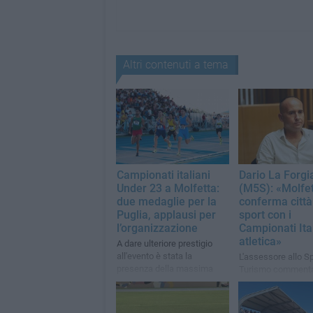
Altri contenuti a tema
Campionati italiani
Dario La Forgi
Under 23 a Molfetta:
(M5S): «Molfet
due medaglie per la
conferma città
Puglia, applausi per
sport con i
l’organizzazione
Campionati Ital
atletica»
A dare ulteriore prestigio
all'evento è stata la
L'assessore allo Sp
presenza della massima
Turismo commenta
carica dell'atletica leggera:
grande successo p
Stefano Mei
Campionati Italiani
atletica al "Cozzoli