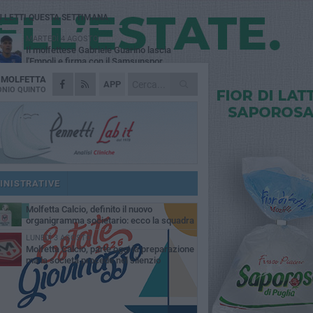
Ù LETTI QUESTA SETTIMANA
MARTEDÌ 4 AGOSTO
Il molfettese Gabriele Guarino lascia
l'Empoli e firma con il Samsunspor
A
MOLFETTA
LUNEDÌ 3 AGOSTO
APP
Palazzetto Giovanni Panunzio: dove lo
NIO QUINTO
sport diventa famiglia, inclusione ed
cellenza
DOMENICA 2 AGOSTO
Tennistavolo, il molfettese Roberto
Minervini riparte da Otranto
SABATO 1 AGOSTO
Molfetta Sportiva in Promozione
nonostante il record negativo di
INISTRATIVE
trocessioni
MARTEDÌ 4 AGOSTO
Molfetta Calcio, definito il nuovo
organigramma societario: ecco la squadra
igenziale
LUNEDÌ 3 AGOSTO
Molfetta Calcio, parte oggi la preparazione
ma la società procede nel silenzio