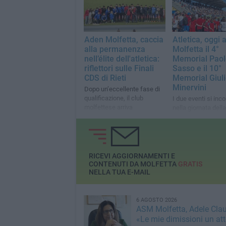
Aden Molfetta, caccia
Atletica, oggi 
alla permanenza
Molfetta il 4°
nell’élite dell'atletica:
Memorial Paol
riflettori sulle Finali
Sasso e il 10°
CDS di Rieti
Memorial Giul
Minervini
Dopo un’eccellente fase di
qualificazione, il club
I due eventi si inc
molfettese arriva
nella giornata dell
all’appuntamento con grandi
della Mamma, tra
ambizioni
lo sport in un mom
condivisione
RICEVI AGGIORNAMENTI E
CONTENUTI DA MOLFETTA
GRATIS
NELLA TUA E-MAIL
6 AGOSTO 2026
ASM Molfetta, Adele Clau
«Le mie dimissioni un att