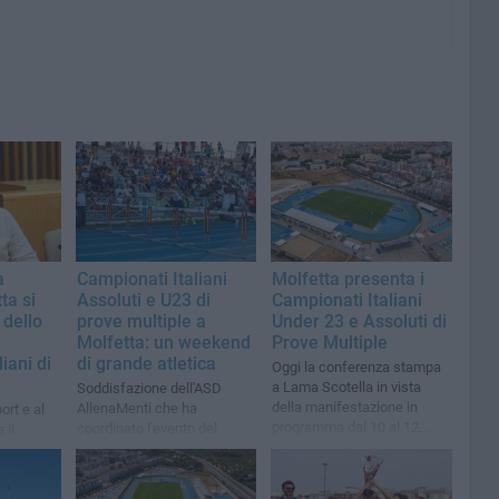
a
Campionati Italiani
Molfetta presenta i
ta si
Assoluti e U23 di
Campionati Italiani
 dello
prove multiple a
Under 23 e Assoluti di
Molfetta: un weekend
Prove Multiple
iani di
di grande atletica
Oggi la conferenza stampa
a Lama Scotella in vista
Soddisfazione dell'ASD
della manifestazione in
AllenaMenti che ha
ort e al
programma dal 10 al 12
coordinato l'evento del
 il
luglio
"Cozzoli"
er i
 di
”