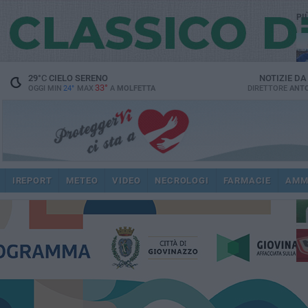
PI
29
°C
CIELO SERENO
NOTIZIE D
33°
OGGI MIN
24°
MAX
A
MOLFETTA
DIRETTORE
ANTO
ec
IREPORT
METEO
VIDEO
NECROLOGI
FARMACIE
AMM
re
dir