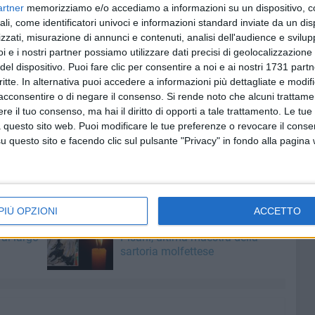
artner
memorizziamo e/o accediamo a informazioni su un dispositivo, c
ione delle tante gare che vedranno protagonista la
ali, come identificatori univoci e informazioni standard inviate da un di
zzati, misurazione di annunci e contenuti, analisi dell'audience e svilupp
i e i nostri partner possiamo utilizzare dati precisi di geolocalizzazione 
 creazione di collaborazioni e sinergie con i club esteri e
del dispositivo. Puoi fare clic per consentire a noi e ai nostri 1731 partn
o ciò che gravita intorno al nostro mondo, anche grazie ad
critte. In alternativa puoi accedere a informazioni più dettagliate e modif
oprattutto all'attenzione verso i più giovani, sin dai più
acconsentire o di negare il consenso.
Si rende noto che alcuni trattamen
le – La tappa della Diamond League a Roma è un traguardo
e il tuo consenso, ma hai il diritto di opporti a tale trattamento. Le tue
 questo sito web. Puoi modificare le tue preferenze o revocare il conse
 i nostri atleti sono interessanti e ambiziose e vogliamo
questo sito e facendo clic sul pulsante "Privacy" in fondo alla pagina
 sempre più soddisfacenti".
PIÙ OPZIONI
ACCETTO
6 AGOSTO 2026
ore a
Molfetta piange Marta Maria
al largo
Pisani, ultima maestra della
sartoria molfettese