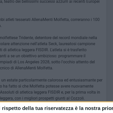
teatro dei bellissimi successi azzurri ai recenti Europei
bi atleti tesserati AllenaMenti Molfetta, correranno i 100
.
a molfettese Tridente, detentore del record mondiale nella
olare attenzione nell'atleta Seck, laureatosi campione
 di atletica leggera FISDIR. L'atleta si è trasferito
nti a se un obiettivo ambizioso: programmare il
mpiadi di Los Angeles 2028, sotto l'occhio attento del
cnico di AllenaMenti Molfetta.
 un estate particolarmente calorosa ed entusiasmante per
oro ha fatto sì che Molfetta potesse avere nuovamente
ssoluti di atletica leggera FISDIR e, per la prima volta in
leggera, con i migliori prospetti giunti al Cozzoli.
l rispetto della tua riservatezza è la nostra prior
e agonistica. A partire dagli open day che animeranno il