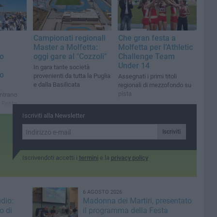
a
Campionati regionali
Che gran festa a
Master a Molfetta:
Molfetta per l’Athletic
o
oggi gare al "Cozzoli"
Challenge Team
Under 14
In gara tante società
io
provenienti da tutta la Puglia
Assegnati i primi titoli
e dalla Basilicata
regionali di mezzofondo su
pista
ontrano
a Festa
sformando
Iscriviti alla Newsletter
ento di
Iscriviti
Iscrivendoti accetti i
termini
e la
privacy policy
6 AGOSTO 2026
dio:
Madonna dei Martiri, presentato
o di
il programma della Festa