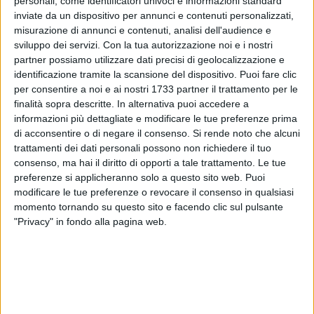
personali, come identificatori univoci e informazioni standard
inviate da un dispositivo per annunci e contenuti personalizzati,
misurazione di annunci e contenuti, analisi dell'audience e
1
sviluppo dei servizi.
Con la tua autorizzazione noi e i nostri
partner possiamo utilizzare dati precisi di geolocalizzazione e
identificazione tramite la scansione del dispositivo. Puoi fare clic
Il Real Molfetta di calcio a 11 è pronto a scendere in campo
per consentire a noi e ai nostri 1733 partner il trattamento per le
nella 3^ giornata della regular season di Terza Categoria. I
finalità sopra descritte. In alternativa puoi accedere a
informazioni più dettagliate e modificare le tue preferenze prima
biancorossi oggi affronteranno l'Atletico Bisceglie al campo
di acconsentire o di negare il consenso.
Si rende noto che alcuni
sportivo "Petrone" con calcio d'inizio alle ore 18:00.
trattamenti dei dati personali possono non richiedere il tuo
consenso, ma hai il diritto di opporti a tale trattamento. Le tue
Dopo la sconfitta esterna sul campo della Football
preferenze si applicheranno solo a questo sito web. Puoi
Acquaviva, i molfettesi allenati da mister Amato
modificare le tue preferenze o revocare il consenso in qualsiasi
giocheranno in casa contro la compagine biscegliese, reduce
momento tornando su questo sito e facendo clic sul pulsante
dal netto successo contro la Next Gen con un sonoro 5-0.
"Privacy" in fondo alla pagina web.
I biancorossi vogliono proseguire nel cammino positivo in
casa avviato con la vittoria all'esordio contro il Cellamare.
Direzione di gara affidata a Simona Spennato della sezione