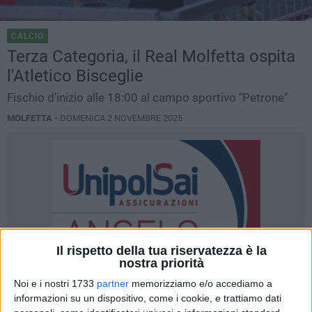
CALCIO
Terza Categoria, il Real Molfetta ospita
l'Atletico Bisceglie
Fischio d'inizio alle 18:00 al campo sportivo "Petrone"
MOLFETTA -
DOMENICA 2 NOVEMBRE 2025
Il rispetto della tua riservatezza è la
nostra priorità
Noi e i nostri 1733
partner
memorizziamo e/o accediamo a
informazioni su un dispositivo, come i cookie, e trattiamo dati