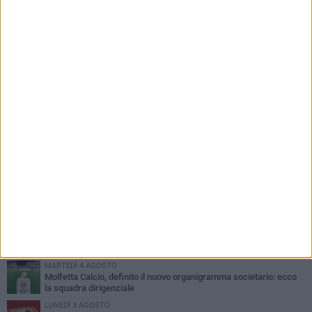
PIÙ LETTI QUESTA SETTIMANA
MARTEDÌ 4 AGOSTO
Il molfettese Gabriele Guarino lascia l'Empoli e firma con il
Samsunspor
LUNEDÌ 3 AGOSTO
Palazzetto Giovanni Panunzio: dove lo sport diventa famiglia,
inclusione ed eccellenza
VENERDÌ 7 AGOSTO
Molfetta Calcio, tre innesti di spessore: arrivano i molfettesi
Roselli, Cirillo e Caputi
DOMENICA 2 AGOSTO
Tennistavolo, il molfettese Roberto Minervini riparte da Otranto
MARTEDÌ 4 AGOSTO
Molfetta Calcio, definito il nuovo organigramma societario: ecco
la squadra dirigenziale
LUNEDÌ 3 AGOSTO