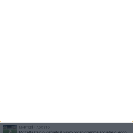
PIÙ LETTI QUESTA SETTIMANA
MARTEDÌ 4 AGOSTO
Il molfettese Gabriele Guarino lascia l'Empoli e firma con il
Samsunspor
LUNEDÌ 3 AGOSTO
Palazzetto Giovanni Panunzio: dove lo sport diventa famiglia,
inclusione ed eccellenza
VENERDÌ 7 AGOSTO
Molfetta Calcio, tre innesti di spessore: arrivano i molfettesi
Roselli, Cirillo e Caputi
DOMENICA 2 AGOSTO
Tennistavolo, il molfettese Roberto Minervini riparte da Otranto
MARTEDÌ 4 AGOSTO
Molfetta Calcio, definito il nuovo organigramma societario: ecco