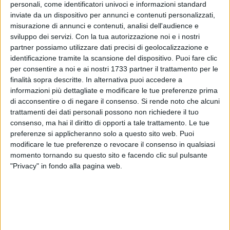
personali, come identificatori univoci e informazioni standard
inviate da un dispositivo per annunci e contenuti personalizzati,
23
misurazione di annunci e contenuti, analisi dell'audience e
sviluppo dei servizi.
Con la tua autorizzazione noi e i nostri
partner possiamo utilizzare dati precisi di geolocalizzazione e
identificazione tramite la scansione del dispositivo. Puoi fare clic
La giovanissima Melissa Giovine, in forze presso il Circolo
per consentire a noi e ai nostri 1733 partner il trattamento per le
TennisTavolo Molfetta, è nuovamente sul podio nella 23°
finalità sopra descritte. In alternativa puoi accedere a
edizione del Ping Pong Kids svoltosi a Terni il 12 e 13
informazioni più dettagliate e modificare le tue preferenze prima
settembre.
di acconsentire o di negare il consenso.
Si rende noto che alcuni
trattamenti dei dati personali possono non richiedere il tuo
consenso, ma hai il diritto di opporti a tale trattamento. Le tue
Dopo due giorni di prove al tavolo e fisiche, porta a casa un
preferenze si applicheranno solo a questo sito web. Puoi
ottimo secondo posto fra le atlete aventi ranking FITeT di
modificare le tue preferenze o revocare il consenso in qualsiasi
punti 1000 e superiore.
momento tornando su questo sito e facendo clic sul pulsante
"Privacy" in fondo alla pagina web.
Melissa si impone su avversarie di più alto ranking per poi
arrendersi solo in finale contro Alice Rivoira (Piemonte),
classe 2013.
A concludere la trasferta ternana, da segnalare un buon 6°