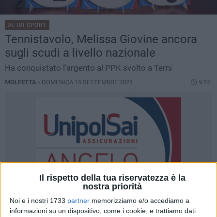
ALTRI SPORT
Tennistavolo, Melissa Giovine ancora
sugli scudi a livello nazionale
Ha conquistato l'argento al PPK svolto a Terni
MOLFETTA -
DOMENICA 15 SETTEMBRE 2024
9.57
Il rispetto della tua riservatezza è la
nostra priorità
Noi e i nostri 1733
partner
memorizziamo e/o accediamo a
informazioni su un dispositivo, come i cookie, e trattiamo dati