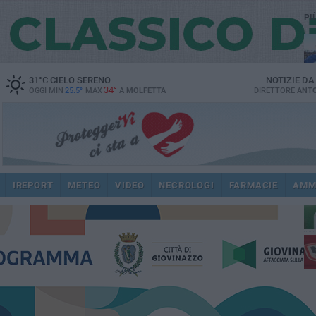
PI
31
°C
CIELO SERENO
NOTIZIE D
34°
OGGI MIN
25.5°
MAX
A
MOLFETTA
DIRETTORE
ANTO
ec
IREPORT
METEO
VIDEO
NECROLOGI
FARMACIE
AMM
re
dir