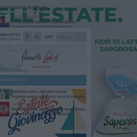
Ù LETTI QUESTA SETTIMANA
MARTEDÌ 4 AGOSTO
Il molfettese Gabriele Guarino lascia
l'Empoli e firma con il Samsunspor
A
MOLFETTA
LUNEDÌ 3 AGOSTO
APP
Palazzetto Giovanni Panunzio: dove lo
NIO QUINTO
sport diventa famiglia, inclusione ed
cellenza
DOMENICA 2 AGOSTO
Tennistavolo, il molfettese Roberto
Minervini riparte da Otranto
SABATO 1 AGOSTO
Molfetta Sportiva in Promozione
nonostante il record negativo di
INISTRATIVE
trocessioni
MARTEDÌ 4 AGOSTO
Molfetta Calcio, definito il nuovo
organigramma societario: ecco la squadra
igenziale
LUNEDÌ 3 AGOSTO
Molfetta Calcio, parte oggi la preparazione
ma la società procede nel silenzio