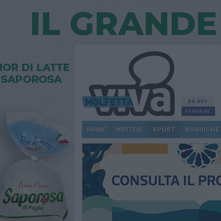
56.691
FANPAGE
HOME
NOTIZIE
SPORT
RUBRICHE