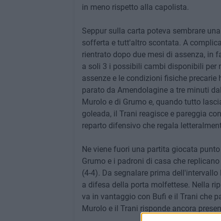
in meno rispetto alla capolista.
Seppur sulla carta poteva sembrare una pa
sofferta e tutt'altro scontata. A complica
rientrato dopo due mesi di assenza, in f
a soli 3 i possibili cambi disponibili per
assenze e le condizioni fisiche precarie 
parato da Amendolagine a tre minuti dall'
Murolo e di Grumo e, quando tutto lasci
goleada, il Trani reagisce e pareggia co
reparto difensivo che regala letteralmen
Ne viene fuori una partita giocata punto
Grumo e i padroni di casa che replicano su
(4-4). Da segnalare prima dell'intervall
a difesa della porta molfettese. Nella ri
va in vantaggio con Bufi e il Trani che p
Murolo e il Trani risponde ancora present