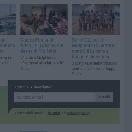
 in
Coppa Puglia di
Serie C2, per il
elphicta
futsal, è il giorno del
Melphicta C5 vittoria
so
derby di Molfetta
contro il Lucera e
balzo in classifica
enza in
Vicente e Melphicta si
 Villa
sfideranno al PalaPoli alle
Sabato sarà derby cittadino
15:30
contro la Vicente in Coppa
Puglia
Iscriviti alla Newsletter
Iscriviti
Iscrivendoti accetti i
termini
e la
privacy policy