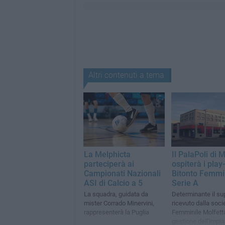
Altri contenuti a tema
La Melphicta
Il PalaPoli di 
parteciperà ai
ospiterà i play
Campionati Nazionali
Bitonto Femmin
ASI di Calcio a 5
Serie A
La squadra, guidata da
Determinante il su
mister Corrado Minervini,
ricevuto dalla soci
rappresenterà la Puglia
Femminile Molfetta
gestione dell'impia