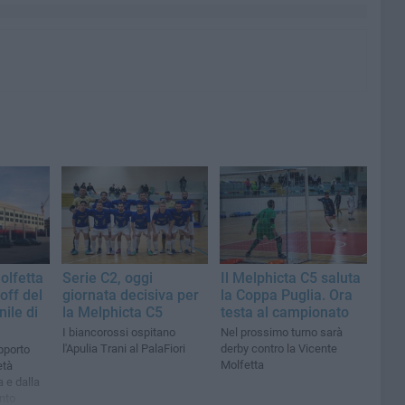
Molfetta
Serie C2, oggi
Il Melphicta C5 saluta
-off del
giornata decisiva per
la Coppa Puglia. Ora
ile di
la Melphicta C5
testa al campionato
I biancorossi ospitano
Nel prossimo turno sarà
l'Apulia Trani al PalaFiori
derby contro la Vicente
pporto
Molfetta
età
 e dalla
nto