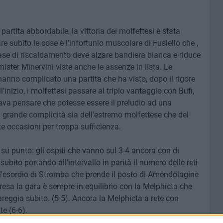
rtita abbordabile, la vittoria dei molfettesi è stata
re subito le cose è l'infortunio muscolare di Fusiello che ,
ase di riscaldamento deve alzare bandiera bianca e riduce
 mister Minervini viste anche le assenze in lista. Le
hanno complicato una partita che ha visto, dopo il rigore
inizio, i molfettesi passare al triplo vantaggio con Bufi,
ava pensare che potesse essere il preludio ad una
n grande complicità sia dell'estremo molfettese che del
te occasioni per troppa sufficienza.
 su punto: gli ospiti che vanno sul 3-4 ancora con di
bito portando all'intervallo in parità il numero delle reti
o l'esordio di Stromba che prende il posto di Amendolagine
presa la gara è sempre in equilibrio con la Melphicta che
areggia subito. (5-5). Ancora la Melphicta a rete con
e (6-6).