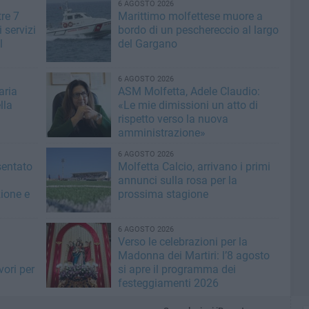
6 AGOSTO 2026
tre 7
Marittimo molfettese muore a
i servizi
bordo di un peschereccio al largo
l
del Gargano
6 AGOSTO 2026
aria
ASM Molfetta, Adele Claudio:
lla
«Le mie dimissioni un atto di
rispetto verso la nuova
amministrazione»
6 AGOSTO 2026
sentato
Molfetta Calcio, arrivano i primi
annunci sulla rosa per la
zione e
prossima stagione
6 AGOSTO 2026
i
Verso le celebrazioni per la
Madonna dei Martiri: l’8 agosto
vori per
si apre il programma dei
festeggiamenti 2026