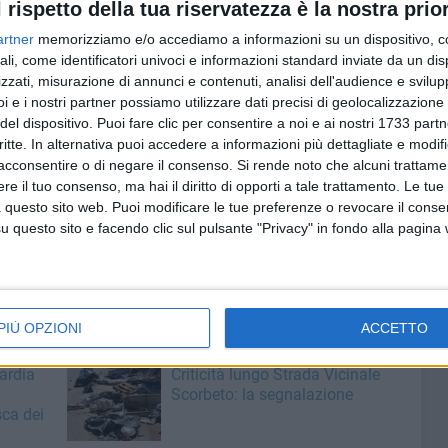
l rispetto della tua riservatezza è la nostra prior
cora. A 5' dal termine i Biancorossi trovano il doppio
artner
memorizziamo e/o accediamo a informazioni su un dispositivo, c
e chiude la gara 7 a 9. Unici segnali positivi sono le
ali, come identificatori univoci e informazioni standard inviate da un di
icolò e del laterale Puzziferri. "Stiamo attraversando un
zzati, misurazione di annunci e contenuti, analisi dell'audience e svilupp
anni stagionali che stanno minando non poco il nostro
i e i nostri partner possiamo utilizzare dati precisi di geolocalizzazione 
enza anche nelle partite. Fortunatamente stiamo portando
del dispositivo. Puoi fare clic per consentire a noi e ai nostri 1733 partn
amo solo di recuperare qualche elemento per la delicata
critte. In alternativa puoi accedere a informazioni più dettagliate e modif
ta" - le parole del dirigente accompagnatore Boccasini
acconsentire o di negare il consenso.
Si rende noto che alcuni trattamen
e il tuo consenso, ma hai il diritto di opporti a tale trattamento. Le tue
 questo sito web. Puoi modificare le tue preferenze o revocare il conse
questo sito e facendo clic sul pulsante "Privacy" in fondo alla pagina
l'Adriatica Barletta presso il Pala Fiori di Terlizzi alle
i ritorno.
PIÙ OPZIONI
ACCETTO
7 AGOSTO 2026
ardia
Criticità lungo Strada Vicinale
Scorbeto: la segnalazione
sca dei