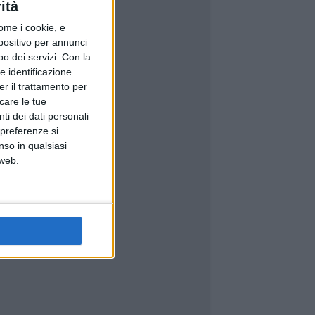
ità
ome i cookie, e
spositivo per annunci
o dei servizi.
Con la
e identificazione
er il trattamento per
icare le tue
ti dei dati personali
 preferenze si
nso in qualsiasi
 web.