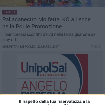
BASKET
Pallacanestro Molfetta, KO a Lecce
nella Poule Promozione
I biancorossi sconfitti 51-73 nella terza giornata dei
play off
MOLFETTA -
MERCOLEDÌ 22 MARZO 2017
13.01
Il rispetto della tua riservatezza è la