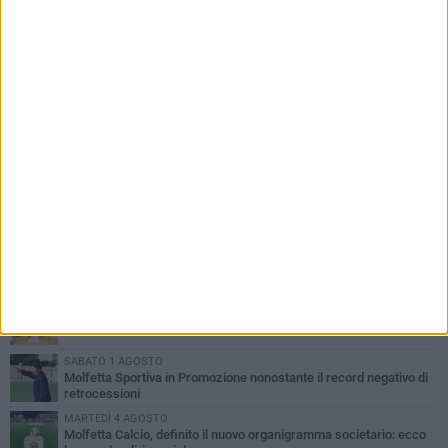
PIÙ LETTI QUESTA SETTIMANA
MARTEDÌ 4 AGOSTO
Il molfettese Gabriele Guarino lascia l'Empoli e firma con il
Samsunspor
LUNEDÌ 3 AGOSTO
Palazzetto Giovanni Panunzio: dove lo sport diventa famiglia,
inclusione ed eccellenza
DOMENICA 2 AGOSTO
Tennistavolo, il molfettese Roberto Minervini riparte da Otranto
SABATO 1 AGOSTO
Molfetta Sportiva in Promozione nonostante il record negativo di
retrocessioni
MARTEDÌ 4 AGOSTO
Molfetta Calcio, definito il nuovo organigramma societario: ecco