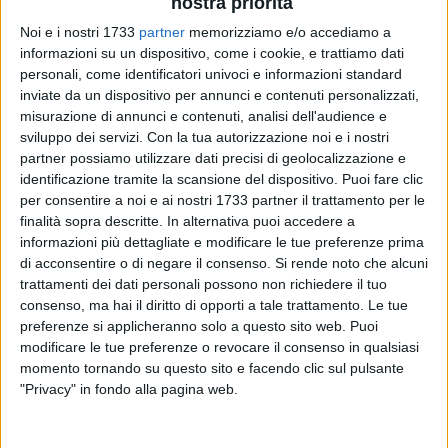
nostra priorità
Noi e i nostri 1733
partner
memorizziamo e/o accediamo a
informazioni su un dispositivo, come i cookie, e trattiamo dati
personali, come identificatori univoci e informazioni standard
2
inviate da un dispositivo per annunci e contenuti personalizzati,
misurazione di annunci e contenuti, analisi dell'audience e
sviluppo dei servizi.
Con la tua autorizzazione noi e i nostri
Arriva una sconfitta per la Pallacanestro Molfetta nella
partner possiamo utilizzare dati precisi di geolocalizzazione e
terza giornata della Poule Promozione che viene sconfitta
identificazione tramite la scansione del dispositivo. Puoi fare clic
51-73 dalla Pallacanestro Lupa Lecce,
al termine di una
per consentire a noi e ai nostri 1733 partner il trattamento per le
finalità sopra descritte. In alternativa puoi accedere a
partita equilibrata solo nel primo tempo poi gli ospiti hanno
informazioni più dettagliate e modificare le tue preferenze prima
preso il controllo del match nei secondi venti minuti.
di acconsentire o di negare il consenso.
Si rende noto che alcuni
trattamenti dei dati personali possono non richiedere il tuo
Coach Azzollini deve rinunciare a Thiam per un problema
consenso, ma hai il diritto di opporti a tale trattamento. Le tue
provvisorio con il tesseramento e inizia la partita con:
preferenze si applicheranno solo a questo sito web. Puoi
P.Azzollini, Maggi, Altamura, Binetti e De Gennaro; Coach
modificare le tue preferenze o revocare il consenso in qualsiasi
Bray risponde con Colella, Sirena, Passante, Caloia e
momento tornando su questo sito e facendo clic sul pulsante
"Privacy" in fondo alla pagina web.
Mocavero; nei primi minuti le due squadre fanno fatica a
trovare la via del canestro, Lecce prova il primo allungo di
serata con sei punti in fila di Mocavero (2-8), Molfetta ci