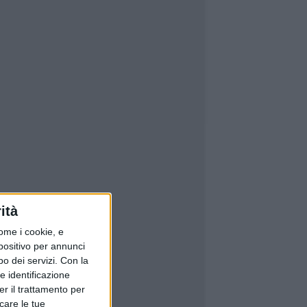
ità
ome i cookie, e
spositivo per annunci
o dei servizi.
Con la
e identificazione
er il trattamento per
icare le tue