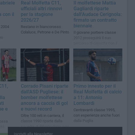
Gabriele
Real Molfetta C11,
Il molfettese Mattia
ufficiali altri rinnovi
Gagliardi riparte
a con il
per la stagione
dall'Audace Cerignola:
2026/27
firmato un contratto
biennale
e 2004
Restano in biancorosso
Colaluce, Petrone e De Pinto
Il giovane portiere classe
ro
2012 proseguirà il suo
percorso di crescita con il
club gialloblù
C11,
Corrado Pisani riparte
Primo innesto per il
dall'ASD Pugliese: il
Real Molfetta di calcio
lla
bomber molfettese
a 11: Antonio
ti
ancora a caccia di gol
Lombardi
ne e
e nuovi record
Centravanti classe 1995,
con esperienze anche fuori
Oltre 100 reti in carriera, il
dalla Puglia
classe 1990 riparte dalla
rossa
squadra di Bitonto dopo aver
ità:
vestito tante maglie in
nisti
Iscriviti alla Newsletter