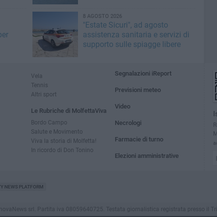
8 AGOSTO 2026
"Estate Sicuri", ad agosto
per
assistenza sanitaria e servizi di
supporto sulle spiagge libere
Segnalazioni iReport
Vela
Tennis
Previsioni meteo
Altri sport
Video
Le Rubriche di MolfettaViva
I
Bordo Campo
Necrologi
R
Salute e Movimento
M
Farmacie di turno
Viva la storia di Molfetta!
a
In ricordo di Don Tonino
Elezioni amministrative
TY NEWS PLATFORM
aNews srl. Partita iva 08059640725. Testata giornalistica registrata presso il Tribuna