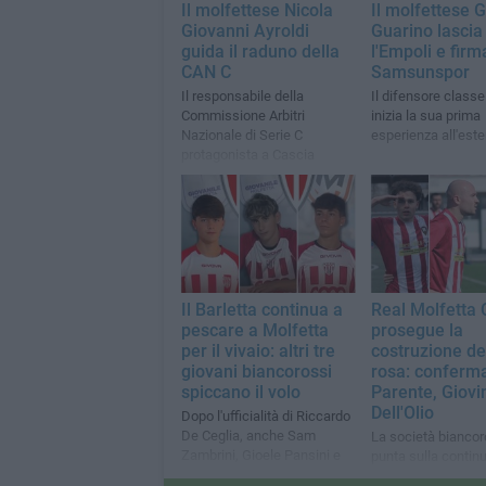
Il molfettese Nicola
Il molfettese 
Giovanni Ayroldi
Guarino lascia
guida il raduno della
l'Empoli e firm
CAN C
Samsunspor
Il responsabile della
Il difensore class
Commissione Arbitri
inizia la sua prima
Nazionale di Serie C
esperienza all'este
protagonista a Cascia
Il Barletta continua a
Real Molfetta 
pescare a Molfetta
prosegue la
per il vivaio: altri tre
costruzione de
giovani biancorossi
rosa: conferma
spiccano il volo
Parente, Giovi
Dell'Olio
Dopo l'ufficialità di Riccardo
De Ceglia, anche Sam
La società bianco
Zambrini, Gioele Pansini e
punta sulla continu
Domenico Sancilio iniziano
restano tre protago