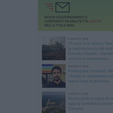
una nuova avventura
della passata stag
RICEVI AGGIORNAMENTI E
CONTENUTI DA MOLFETTA
GRATIS
NELLA TUA E-MAIL
8 AGOSTO 2026
35 anni fa lo sbarco Vlora
la testimonianza del mol
Corrado Cifarelli: «Semb
un'isola in movimento»
8 AGOSTO 2026
Partecipate comunali, Min
«Scelte di competenza p
nuova fase di governo»
8 AGOSTO 2026
Nuovo porto e vasca di c
oggi la conferenza stamp
Comune