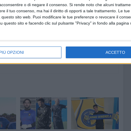
acconsentire o di negare il consenso.
Si rende noto che alcuni trattamen
e il tuo consenso, ma hai il diritto di opporti a tale trattamento. Le tue
 questo sito web. Puoi modificare le tue preferenze o revocare il conse
8 AGOSTO 2026
 emerge
Le forze di maggioranza: «Con la
questo sito e facendo clic sul pulsante "Privacy" in fondo alla pagina
 corso e
nomina di Angeletti completata
uturo
la squadra di governo della
città»
PIÙ OPZIONI
ACCETTO