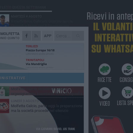
Ù LETTI QUESTA SETTIMANA
MARTEDÌ 4 AGOSTO
Il molfettese Gabriele Guarino lascia
l'Empoli e firma con il Samsunspor
A
MOLFETTA
LUNEDÌ 3 AGOSTO
APP
Palazzetto Giovanni Panunzio: dove lo
NIO QUINTO
sport diventa famiglia, inclusione ed
cellenza
VENERDÌ 7 AGOSTO
Molfetta Calcio, tre innesti di spessore:
arrivano i molfettesi Roselli, Cirillo e Caputi
DOMENICA 2 AGOSTO
Tennistavolo, il molfettese Roberto
Minervini riparte da Otranto
INISTRATIVE
MARTEDÌ 4 AGOSTO
Molfetta Calcio, definito il nuovo
organigramma societario: ecco la squadra
igenziale
LUNEDÌ 3 AGOSTO
Molfetta Calcio, parte oggi la preparazione
ma la società procede nel silenzio