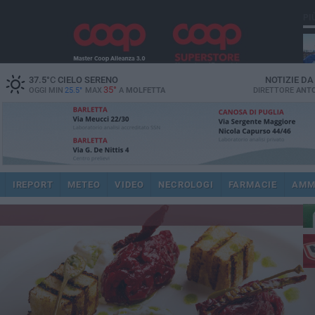
PI
37.5
°C
CIELO SERENO
NOTIZIE D
35°
OGGI MIN
25.5°
MAX
A
MOLFETTA
DIRETTORE
ANTO
ec
IREPORT
METEO
VIDEO
NECROLOGI
FARMACIE
AMM
dir