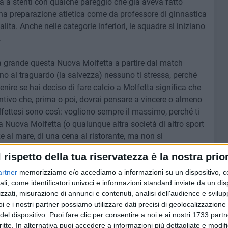
a a stenti con qualche pareggio che già aveva fatto
 una preparazione atletica come da professore di ginnastica
ita. Anche nelle categorie inferiori, le squadre si iniziano
.
a grande questa Nuova Molfetta a partire dal match
cino al traguardo (la salvezza) nessuno ti stressa, perché
venire se hai deciso di fare calcio a Molfetta significa che
entivo che, prima o poi, dovrai pensare a vincere o almeno
lfettesi sono così: vogliono sempre il massimo, perché ti
la Nuova Molfetta (o qualunque altra società di altro sport
e al mare, di una cena al ristorante, ma non si
enica al campo. A maggior ragione, al tifoso molfettese
l rispetto della tua riservatezza è la nostra prior
squadra e società non danno il massimo.
artner
memorizziamo e/o accediamo a informazioni su un dispositivo, c
ali, come identificatori univoci e informazioni standard inviate da un di
che si sta confermando tra spogliatoio e società con un
zzati, misurazione di annunci e contenuti, analisi dell'audience e svilupp
e prima di pretendere, bisogna dare. Sempre e comunque.
i e i nostri partner possiamo utilizzare dati precisi di geolocalizzazione 
del dispositivo. Puoi fare clic per consentire a noi e ai nostri 1733 partn
critte. In alternativa puoi accedere a informazioni più dettagliate e modif