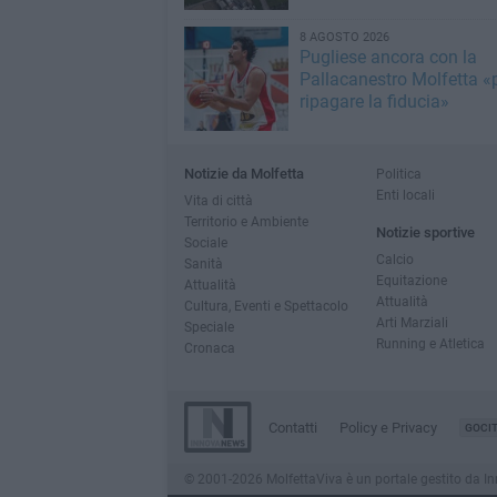
8 AGOSTO 2026
Pugliese ancora con la
Pallacanestro Molfetta «
ripagare la fiducia»
Notizie da Molfetta
Politica
Enti locali
Vita di città
Territorio e Ambiente
Notizie sportive
Sociale
Calcio
Sanità
Equitazione
Attualità
Attualità
Cultura, Eventi e Spettacolo
Arti Marziali
Speciale
Running e Atletica
Cronaca
Contatti
Policy e Privacy
GOCI
© 2001-2026 MolfettaViva è un portale gestito da Innov