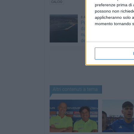
CALCIO
preferenze prima di 
possono non richieder
applicheranno solo a
8 AGOSTO 2026
Porto commerciale, cosa
momento tornando su 
dal DUP: opere ancora in
nuove prospettive per il f
dello scalo
Altri contenuti a tema