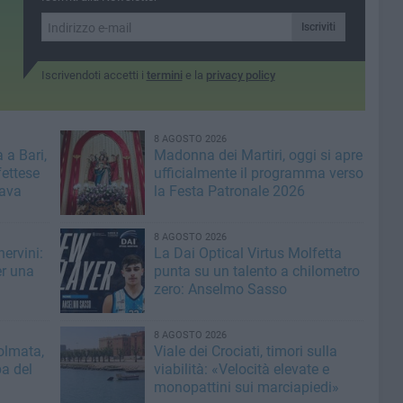
Puglia e non solo
ione
Iscriviti
Iscrivendoti accetti i
termini
e la
privacy policy
8 AGOSTO 2026
 a Bari,
Madonna dei Martiri, oggi si apre
fettese
ufficialmente il programma verso
rava
la Festa Patronale 2026
8 AGOSTO 2026
ervini:
La Dai Optical Virtus Molfetta
er una
punta su un talento a chilometro
zero: Anselmo Sasso
8 AGOSTO 2026
olmata,
Viale dei Crociati, timori sulla
a del
viabilità: «Velocità elevate e
monopattini sui marciapiedi»