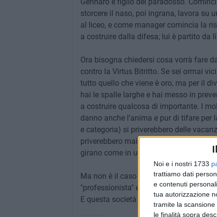
Gennaro è figlio del paradosso. Cominci
storcere il naso, poi ingrana, lavora su
al liceo, e come manager comincia la risal
a costruire dalla difesa; lui è partito da lì
Ora bisogna chiedersi cosa vorrà fare d
contro la Virtus Bitritto. Se sei ormai vi
tutto quello che viene è oro, ma per il di
hai le spalle larghe e hai messo in prev
a costruire qualcosa di importante. I mo
danno anche l'anima e pur di tifare per 
e categoria) si priverebbero delle vacanz
priverebbero mai del calcio e della dom
I
girano come in un frullatore se sa che 
Noi e i nostri 1733
p
trattiamo dati person
Ma non è il caso della Nuova Molfetta, 
e contenuti personali
"professionista" esemplare. Sintomo ch
tua autorizzazione no
E questa società lo sta dimostrando.
tramite la scansione 
le finalità sopra des