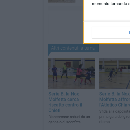
momento tornando su 
Altri contenuti a tema
Serie B, la Nox
Serie B, la Nox
Molfetta cerca
Molfetta affro
riscatto contro il
l'Atletico Chiar
Chieti
Sfida alla capolista
prima gara del giro
Biancorosse reduci da un
ritorno
gennaio di sconfitte