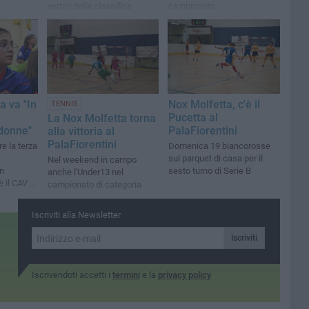
vertici della classifica
campionato
a va "In
Nox Molfetta, c'è il
TENNIS
Pucetta al
La Nox Molfetta torna
 donne"
PalaFiorentini
alla vittoria al
PalaFiorentini
e la terza
Domenica 19 biancorosse
sul parquet di casa per il
Nel weekend in campo
n
sesto turno di Serie B
anche l'Under13 nel
 il CAV di
campionato di categoria
Iscriviti alla Newsletter
Iscriviti
Iscrivendoti accetti i
termini
e la
privacy policy