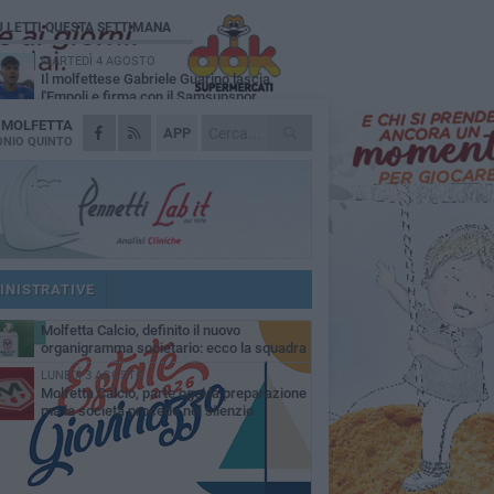
Ù LETTI QUESTA SETTIMANA
MARTEDÌ 4 AGOSTO
Il molfettese Gabriele Guarino lascia
l'Empoli e firma con il Samsunspor
A
MOLFETTA
LUNEDÌ 3 AGOSTO
APP
Palazzetto Giovanni Panunzio: dove lo
NIO QUINTO
sport diventa famiglia, inclusione ed
cellenza
VENERDÌ 7 AGOSTO
Molfetta Calcio, tre innesti di spessore:
arrivano i molfettesi Roselli, Cirillo e Caputi
DOMENICA 2 AGOSTO
Tennistavolo, il molfettese Roberto
Minervini riparte da Otranto
INISTRATIVE
MARTEDÌ 4 AGOSTO
Molfetta Calcio, definito il nuovo
organigramma societario: ecco la squadra
igenziale
LUNEDÌ 3 AGOSTO
Molfetta Calcio, parte oggi la preparazione
ma la società procede nel silenzio