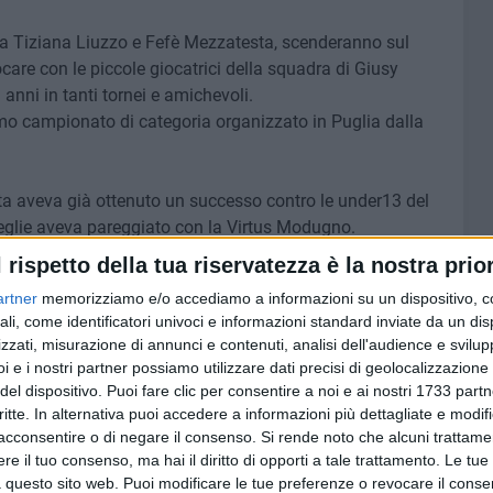
da Tiziana Liuzzo e Fefè Mezzatesta, scenderanno sul
care con le piccole giocatrici della squadra di Giusy
 anni in tanti tornei e amichevoli.
rimo campionato di categoria organizzato in Puglia dalla
ta aveva già ottenuto un successo contro le under13 del
eglie aveva pareggiato con la Virtus Modugno.
l rispetto della tua riservatezza è la nostra prior
di crescita e confronto con l'assaggio della sana
artner
memorizziamo e/o accediamo a informazioni su un dispositivo, c
ali, come identificatori univoci e informazioni standard inviate da un di
zzati, misurazione di annunci e contenuti, analisi dell'audience e svilupp
i e i nostri partner possiamo utilizzare dati precisi di geolocalizzazione 
del dispositivo. Puoi fare clic per consentire a noi e ai nostri 1733 partn
7 AGOSTO 2026
critte. In alternativa puoi accedere a informazioni più dettagliate e modif
lizia
MTM Molfetta, Cosimo Damiano
acconsentire o di negare il consenso.
Si rende noto che alcuni trattamen
dopo le
Angeletti è il nuovo
e il tuo consenso, ma hai il diritto di opporti a tale trattamento. Le tue
amministratore unico
 questo sito web. Puoi modificare le tue preferenze o revocare il conse