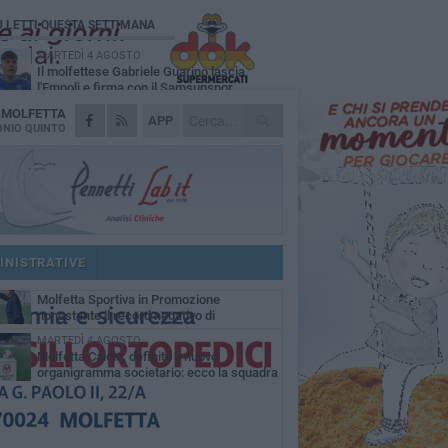
Ù LETTI QUESTA SETTIMANA
MARTEDÌ 4 AGOSTO
Il molfettese Gabriele Guarino lascia
l'Empoli e firma con il Samsunspor
A
MOLFETTA
LUNEDÌ 3 AGOSTO
APP
Palazzetto Giovanni Panunzio: dove lo
NIO QUINTO
sport diventa famiglia, inclusione ed
cellenza
DOMENICA 2 AGOSTO
Tennistavolo, il molfettese Roberto
Minervini riparte da Otranto
VENERDÌ 31 LUGLIO
Il Barletta continua a pescare a Molfetta
per il vivaio: altri tre giovani biancorossi
INISTRATIVE
ccano il volo
SABATO 1 AGOSTO
Molfetta Sportiva in Promozione
nonostante il record negativo di
trocessioni
MARTEDÌ 4 AGOSTO
Molfetta Calcio, definito il nuovo
organigramma societario: ecco la squadra
igenziale