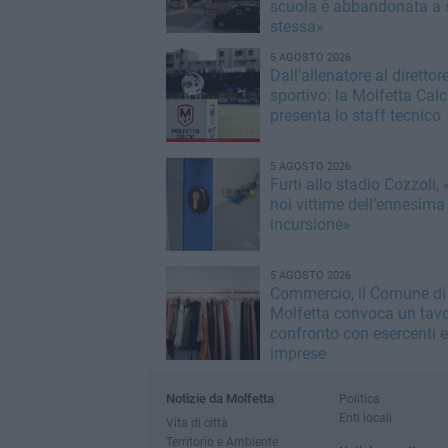
scuola è abbandonata a 
stessa»
5 AGOSTO 2026
Dall'allenatore al direttor
sportivo: la Molfetta Calc
presenta lo staff tecnico
5 AGOSTO 2026
Furti allo stadio Cozzoli,
noi vittime dell’ennesima
incursione»
5 AGOSTO 2026
Commercio, il Comune di
Molfetta convoca un tavo
confronto con esercenti e
imprese
Notizie da Molfetta
Politica
Enti locali
Vita di città
Territorio e Ambiente