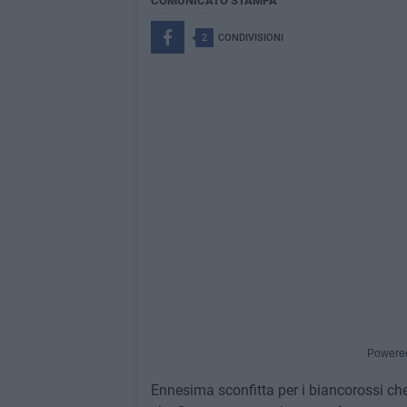
COMUNICATO STAMPA
2
CONDIVISIONI
Powere
Ennesima sconfitta per i biancorossi che