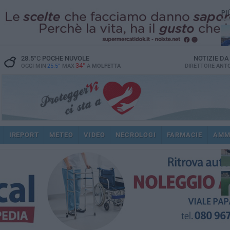
PI
28.5
°C
POCHE NUVOLE
NOTIZIE D
34°
OGGI MIN
25.5°
MAX
A
MOLFETTA
DIRETTORE
ANTO
ec
IREPORT
METEO
VIDEO
NECROLOGI
FARMACIE
AMM
spi
re
dir