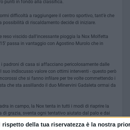
 punti in fondo alla classifica.
ormi difficoltà a raggiungere il centro sportivo, tant'è che
 la possibilità di riscaldamento decide di iniziare.
 e reso viscido dall'incessante pioggia la Nox Molfetta
 15' passa in vantaggio con Agostino Murolo che in
 padroni di casa si affacciano pericolosamente dalle
l suo indiscusso valore con ottimi interventi - questo però
iancorossi che si fanno infilare per tre volte commettendo i
 vista che sta assillando il duo Minervini Gadaleta ormai da
ra in campo, la Nox tenta in tutti i modi di riaprire la
a di grazia, sventa ogni tentativo aiutato dal palo e dai
viare ogni pallone. La gara finisce con il risultato di 3-1
l rispetto della tua riservatezza è la nostra prior
: "si può perdere senza provarci come nelle ultime gare