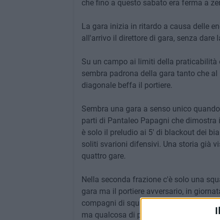
che fino a questo sabato era ferma a zero
La gara inizia in ritardo a causa delle en
all'arrivo il direttore di gara, senza dare
Su un campo ai limiti della praticabilità
sembra padrona della gara tanto che al
diagonale beffa il portiere.
Sembra una gara a senso unico quando i
parti di Pantaleo Papagni che dimostra i
è solo il preludio ai 5' di blackout dei b
soliti svarioni difensivi. Una storia già
quattro gare.
Nella seconda frazione c'è solo una squad
gara ma il portiere avversario, in giornat
compagni di squadra che si limitano a rin
I
ma qualcosa di positivo questa volta c'è