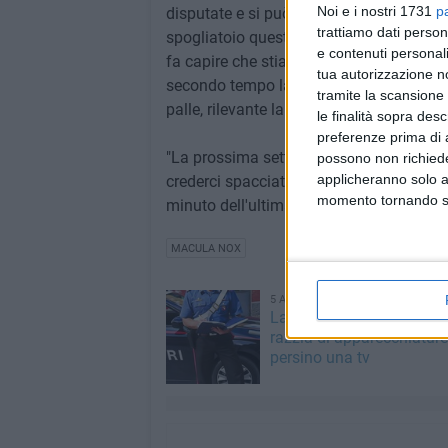
Noi e i nostri 1731
p
disputate e si può perdere con la consape
trattiamo dati person
spogliatoio questa sera ho respirato l'
e contenuti personali
fa capire che stiamo tornando!" Queste le
tua autorizzazione no
secondo tempo la Nox ha bombardato lett
tramite la scansione 
palle, rilevante la prestazione del gio
le finalità sopra des
preferenze prima di 
"La prossima settimana ospiteremo la p
possono non richieder
applicheranno solo a
crederci spacciati, risorgeremo dalle nos
momento tornando su 
minuto dell'ultima gara" , conclude un m
MACULA NOX
5 AGOSTO 2026
Ladri all'istituto Alberghie
razzia di apparecchiature
persino una tv