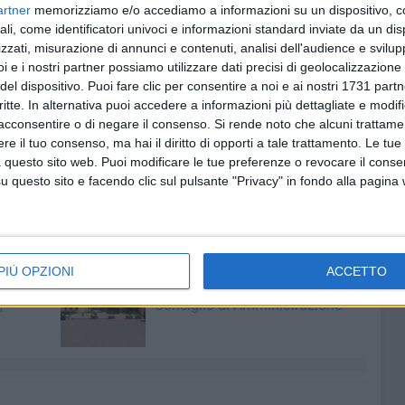
artner
memorizziamo e/o accediamo a informazioni su un dispositivo, c
volezza di averci provato in tutti i modi. Nello
ali, come identificatori univoci e informazioni standard inviate da un di
aria positiva che avevamo ad inizio campionato, questo mi
zzati, misurazione di annunci e contenuti, analisi dell'audience e svilupp
 considerazioni dei due tecnici molfettesi infatti, nel
i e i nostri partner possiamo utilizzare dati precisi di geolocalizzazione 
eralmente la porta avversaria ed ha lottato su tutte le
del dispositivo. Puoi fare clic per consentire a noi e ai nostri 1731 partn
vanissimo Spadavecchia classe 2000.
critte. In alternativa puoi accedere a informazioni più dettagliate e modif
acconsentire o di negare il consenso.
Si rende noto che alcuni trattamen
rima della classe ma nessuno commetta l'errore di
e il tuo consenso, ma hai il diritto di opporti a tale trattamento. Le tue
 questo sito web. Puoi modificare le tue preferenze o revocare il conse
tre ceneri e daremo battaglia a chiunque sino all'ultimo
questo sito e facendo clic sul pulsante "Privacy" in fondo alla pagina
otivato mister Minervini.
PIÙ OPZIONI
ACCETTO
5 AGOSTO 2026
ro:
Multiservizi, nominato il nuovo
,
Consiglio di Amministrazione