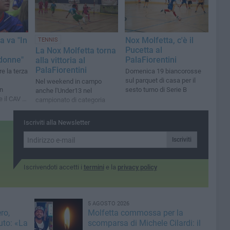
a va "In
Nox Molfetta, c'è il
TENNIS
Pucetta al
La Nox Molfetta torna
 donne"
PalaFiorentini
alla vittoria al
PalaFiorentini
e la terza
Domenica 19 biancorosse
sul parquet di casa per il
Nel weekend in campo
n
sesto turno di Serie B
anche l'Under13 nel
 il CAV di
campionato di categoria
Iscriviti alla Newsletter
Iscriviti
Iscrivendoti accetti i
termini
e la
privacy policy
5 AGOSTO 2026
ro,
Molfetta commossa per la
uto: «La
scomparsa di Michele Cilardi: il