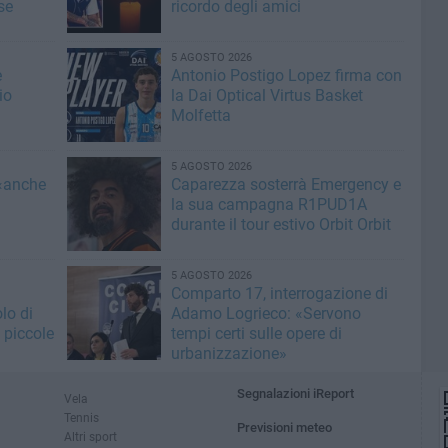
se
ricordo degli amici
5 AGOSTO 2026
e
Antonio Postigo Lopez firma con
io
la Dai Optical Virtus Basket
Molfetta
5 AGOSTO 2026
 «anche
Caparezza sosterrà Emergency e
la sua campagna R1PUD1A
durante il tour estivo Orbit Orbit
5 AGOSTO 2026
Comparto 17, interrogazione di
lo di
Adamo Logrieco: «Servono
 piccole
tempi certi sulle opere di
urbanizzazione»
Segnalazioni iReport
Vela
Tennis
Previsioni meteo
Altri sport