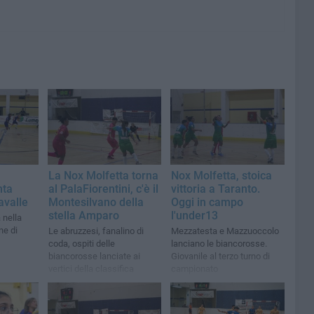
La Nox Molfetta torna
Nox Molfetta, stoica
nta
al PalaFiorentini, c'è il
vittoria a Taranto.
avalle
Montesilvano della
Oggi in campo
stella Amparo
l'under13
 nella
ne di
Le abruzzesi, fanalino di
Mezzatesta e Mazzuoccolo
coda, ospiti delle
lanciano le biancorosse.
biancorosse lanciate ai
Giovanile al terzo turno di
vertici della classifica
campionato