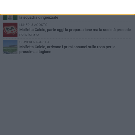
Roselli, Cirillo e Caputi
MARTEDÌ 4 AGOSTO
Molfetta Calcio, definito il nuovo organigramma societario: ecco
la squadra dirigenziale
LUNEDÌ 3 AGOSTO
Molfetta Calcio, parte oggi la preparazione ma la società procede
nel silenzio
GIOVEDÌ 6 AGOSTO
Molfetta Calcio, arrivano i primi annunci sulla rosa per la
prossima stagione