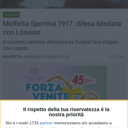
CALCIO
Molfetta Sportiva 1917: difesa blindata
con Lorusso
Il roccioso centrale difensivo ex Sudest farà coppia
con Loseto
MOLFETTA -
MERCOLEDÌ 6 LUGLIO 2016
14.20
Il rispetto della tua riservatezza è la
nostra priorità
Noi e i nostri 1733
partner
memorizziamo e/o accediamo a