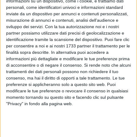
informazioni su un dispositivo, come i cookie, e trattiamo dati
personali, come identificatori univoci e informazioni standard
inviate da un dispositivo per annunci e contenuti personalizzati,
misurazione di annunci e contenuti, analisi dell'audience e
sviluppo dei servizi.
Con la tua autorizzazione noi e i nostri
partner possiamo utilizzare dati precisi di geolocalizzazione e
identificazione tramite la scansione del dispositivo. Puoi fare clic
per consentire a noi e ai nostri 1733 partner il trattamento per le
Grandi manovre in casa
Molfetta Sportiva 1917
. La società
finalità sopra descritte. In alternativa puoi accedere a
presieduta da
Mauro Lanza
, infatti, si sta segnalando in
informazioni più dettagliate e modificare le tue preferenze prima
queste ultime ventiquattrore per due importanti colpi di
di acconsentire o di negare il consenso.
Si rende noto che alcuni
mercato.
trattamenti dei dati personali possono non richiedere il tuo
consenso, ma hai il diritto di opporti a tale trattamento. Le tue
Il direttore dell'area tecnica
Gianni Porta
, dopo aver concluso
preferenze si applicheranno solo a questo sito web. Puoi
l'acquisto del difensore
Ivan Loseto
, ha blindato la difesa
modificare le tue preferenze o revocare il consenso in qualsiasi
momento tornando su questo sito e facendo clic sul pulsante
perfezionando l'ingaggio di un giocatore di esperienza e
"Privacy" in fondo alla pagina web.
qualità indiscussa. Arriva infatti in riva al mar Adriatico
Benedetto Lorusso
, centrale di difesa classe '90 ex Ostuni,
Trani, Real Metapontino e con 56 presenze in serie C2 (tra
Noicattaro e Barletta, ndr), lo scorso anno a Locorotondo,
con la maglia blaugrana della Sudest.