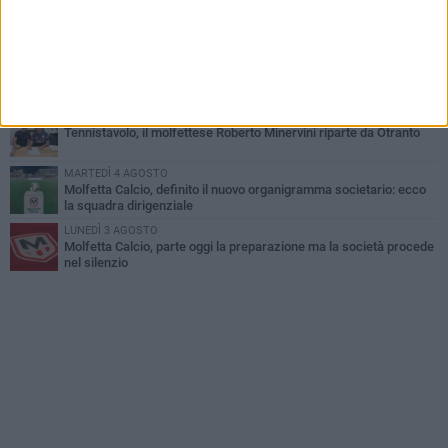
LUNEDÌ 3 AGOSTO
Palazzetto Giovanni Panunzio: dove lo sport diventa famiglia,
inclusione ed eccellenza
VENERDÌ 7 AGOSTO
Molfetta Calcio, tre innesti di spessore: arrivano i molfettesi
Roselli, Cirillo e Caputi
DOMENICA 2 AGOSTO
Tennistavolo, il molfettese Roberto Minervini riparte da Otranto
MARTEDÌ 4 AGOSTO
Molfetta Calcio, definito il nuovo organigramma societario: ecco
la squadra dirigenziale
LUNEDÌ 3 AGOSTO
Molfetta Calcio, parte oggi la preparazione ma la società procede
nel silenzio