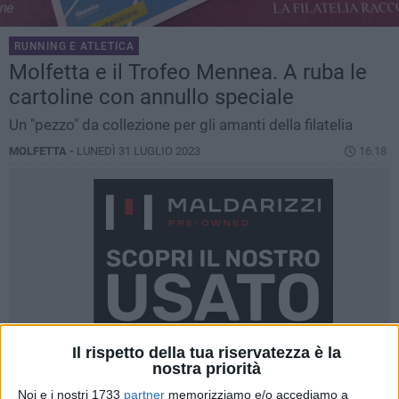
RUNNING E ATLETICA
Molfetta e il Trofeo Mennea. A ruba le
cartoline con annullo speciale
Un "pezzo" da collezione per gli amanti della filatelia
MOLFETTA -
LUNEDÌ 31 LUGLIO 2023
16.18
Il rispetto della tua riservatezza è la
nostra priorità
Noi e i nostri 1733
partner
memorizziamo e/o accediamo a