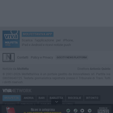
MOLFETTAVIVA APP
Scarica l'applicazione per iPhone,
iPad e Android e ricevi notizie push
Contatti
Policy e Privacy
GOCITY NEWS PLATFORM
Notizie da
Molfetta
Direttore
Antonio Quinto
© 2001-2026 MolfettaViva è un portale gestito da InnovaNews srl. Partita iva
08059640725. Testata giornalistica registrata presso il Tribunale di Trani. Tutti
i diritti riservati.
MOLFETTA
ANDRIA
BARI
BARLETTA
BISCEGLIE
BITONTO
CANOSA
CERIGNOLA
CORATO
GIOVINAZZO
MARGHERITA DI SAVOIA
MINERVINO
MODUGNO
PUGLIA
RUVO