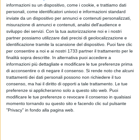
informazioni su un dispositivo, come i cookie, e trattiamo dati
personali, come identificatori univoci e informazioni standard
8
inviate da un dispositivo per annunci e contenuti personalizzati,
misurazione di annunci e contenuti, analisi dell'audience e
sviluppo dei servizi.
Con la tua autorizzazione noi e i nostri
partner possiamo utilizzare dati precisi di geolocalizzazione e
Lo stadio di atletica "Cozzoli", con le sue otto corsie, come
identificazione tramite la scansione del dispositivo. Puoi fare clic
sfondo e poi, in alto a destra lui, la Freccia del sud, Pietro
per consentire a noi e ai nostri 1733 partner il trattamento per le
Menna, in basso il volto di Mario Saverio Cozzoli, l'uomo al
finalità sopra descritte. In alternativa puoi accedere a
quale è intitolato lo stadio che ha accompagnato Molfetta
informazioni più dettagliate e modificare le tue preferenze prima
nell'avventura sportiva di caratura nazionale con gli Assoluti
di acconsentire o di negare il consenso.
Si rende noto che alcuni
italiani di atletica leggera.
trattamenti dei dati personali possono non richiedere il tuo
consenso, ma hai il diritto di opporti a tale trattamento. Le tue
preferenze si applicheranno solo a questo sito web. Puoi
Ecco l'annullo speciale, un "pezzo" da collezione per gli
modificare le tue preferenze o revocare il consenso in qualsiasi
amanti della filatelia realizzato da PosteItaliane su iniziativa
momento tornando su questo sito e facendo clic sul pulsante
del Comune di Molfetta grazie alla collaborazione di
"Privacy" in fondo alla pagina web.
Giacomo Salvemini.
«Il contributo del consigliere Salvemini – il commento del
Sindaco, Tommaso Minervini - è stato prezioso nella