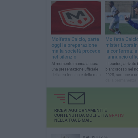
Molfetta Calcio, parte
Molfetta Calcio
oggi la preparazione
mister Loprain
ma la società procede
la conferma: a
nel silenzio
l'annuncio uffi
Al momento manca ancora
Il tecnico, arrivato 
una presentazione ufficiale
biancorosso nel n
dell'area tecnica e della rosa
2025, sarebbe a u
dalla permanenza
RICEVI AGGIORNAMENTI E
CONTENUTI DA MOLFETTA
GRATIS
NELLA TUA E-MAIL
8 AGOSTO 2026