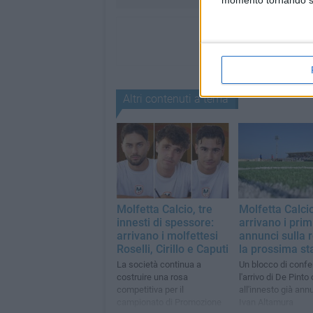
momento tornando su 
Altri contenuti a tema
Molfetta Calcio, tre
Molfetta Calcio
innesti di spessore:
arrivano i prim
arrivano i molfettesi
annunci sulla 
Roselli, Cirillo e Caputi
la prossima st
La società continua a
Un blocco di confe
costruire una rosa
l'arrivo di De Pinto 
competitiva per il
all'innesto già ann
campionato di Promozione
Ivan Altamura