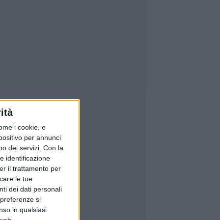
ità
ome i cookie, e
spositivo per annunci
o dei servizi.
Con la
e identificazione
er il trattamento per
icare le tue
ti dei dati personali
 preferenze si
nso in qualsiasi