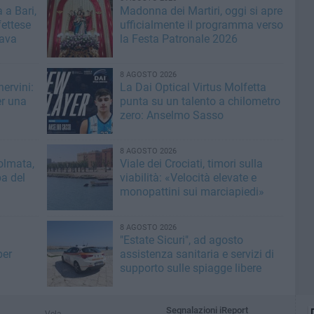
 a Bari,
Madonna dei Martiri, oggi si apre
fettese
ufficialmente il programma verso
rava
la Festa Patronale 2026
8 AGOSTO 2026
ervini:
La Dai Optical Virtus Molfetta
er una
punta su un talento a chilometro
zero: Anselmo Sasso
8 AGOSTO 2026
olmata,
Viale dei Crociati, timori sulla
a del
viabilità: «Velocità elevate e
monopattini sui marciapiedi»
8 AGOSTO 2026
"Estate Sicuri", ad agosto
per
assistenza sanitaria e servizi di
supporto sulle spiagge libere
Segnalazioni iReport
Vela