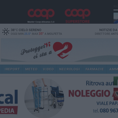
PI
38
°C
CIELO SERENO
NOTIZIE D
35°
OGGI MIN
25.5°
MAX
A
MOLFETTA
DIRETTORE
ANTO
ec
IREPORT
METEO
VIDEO
NECROLOGI
FARMACIE
AMM
dir