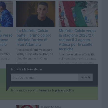
sarà il direttore sportivo
,
La Molfetta Calcio
Molfetta Calcio verso
o verso
batte il primo colpo:
la stagione 2026/27:
tteso
ufficiale l'arrivo di
raduno il 3 agosto.
ciale
Ivan Altamura
Attesa per le scelte
tecniche
in
L'esterno offensivo classe
ovembre
2004, cresciuto nel Bari, ha
In arrivo le prime ufficialità
n passo
giocato anche in Kings
sul mercato, mentre cresce
League
la speranza di un progetto
più solido dopo la
Iscriviti alla Newsletter
scomparsa del Borgorosso
Iscriviti
Iscrivendoti accetti i
termini
e la
privacy policy
8 AGOSTO 2026