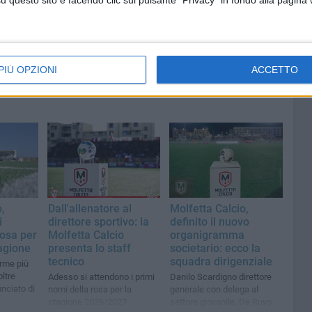
questo sito e facendo clic sul pulsante "Privacy" in fondo alla pagina
PIÙ OPZIONI
ACCETTO
,
Dall'allenatore al
Molfetta Calcio,
i
direttore sportivo: la
definito il nuovo
rosa per
Molfetta Calcio
organigramma
agione
presenta lo staff
societario: ecco la
tecnico
squadra dirigenziale
rme più
oltre
Adesso si attendono i primi
Danilo Scardigno direttore
unciato di
nomi della rosa per la
generale con delega al
stagione 2026/2027
settore giovanile, De Ruvo