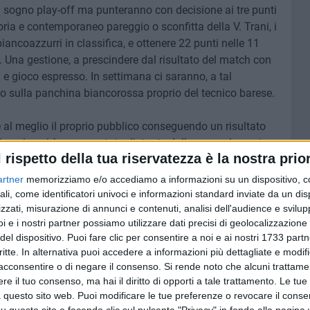
l sogno play-off ma punteranno con decisione ai tre punti
ttoria e contemporaneo pareggio o sconfitta della V. Trani, i
ancoazzurri in classifica, e ottenere 22 punti nelle 11
li. Una gestione, a prescindere dal risultato del match con
ti e gioco espresso. In settimana ci saranno, a tal
uo sulla panchina biancorossa proprio del tecnico barese.
e al meglio il proprio pubblico conseguendo un risultato
ione in cui è sempre stata distante dalla zona play-out.
l rispetto della tua riservatezza è la nostra prior
ile alle ore 15:00 presso il Campo Sportivo Avv. Nachira.
artner
memorizziamo e/o accediamo a informazioni su un dispositivo, c
ali, come identificatori univoci e informazioni standard inviate da un di
zzati, misurazione di annunci e contenuti, analisi dell'audience e svilupp
i e i nostri partner possiamo utilizzare dati precisi di geolocalizzazione 
del dispositivo. Puoi fare clic per consentire a noi e ai nostri 1733 partn
8 AGOSTO 2026
critte. In alternativa puoi accedere a informazioni più dettagliate e modif
 emerge
Le forze di maggioranza: «Con la
 corso e
acconsentire o di negare il consenso.
nomina di Angeletti completata
Si rende noto che alcuni trattamen
uturo
la squadra di governo della
e il tuo consenso, ma hai il diritto di opporti a tale trattamento. Le tue
città»
 questo sito web. Puoi modificare le tue preferenze o revocare il conse