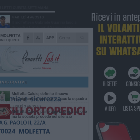
Ù LETTI QUESTA SETTIMANA
MARTEDÌ 4 AGOSTO
Il molfettese Gabriele Guarino lascia
l'Empoli e firma con il Samsunspor
A
MOLFETTA
LUNEDÌ 3 AGOSTO
APP
Palazzetto Giovanni Panunzio: dove lo
NIO QUINTO
sport diventa famiglia, inclusione ed
cellenza
VENERDÌ 7 AGOSTO
Molfetta Calcio, tre innesti di spessore:
arrivano i molfettesi Roselli, Cirillo e Caputi
DOMENICA 2 AGOSTO
Tennistavolo, il molfettese Roberto
Minervini riparte da Otranto
INISTRATIVE
MARTEDÌ 4 AGOSTO
Molfetta Calcio, definito il nuovo
organigramma societario: ecco la squadra
igenziale
LUNEDÌ 3 AGOSTO
Molfetta Calcio, parte oggi la preparazione
ma la società procede nel silenzio