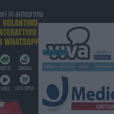
56.691
FANPAGE
HOME
NOTIZIE
SPORT
RUBRICHE