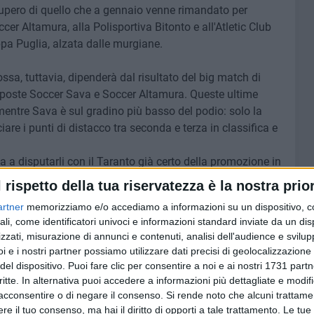
cupero di quello che a gennaio venne rimandato per
cer Altamura, alla Polisportiva Bitonto e all'Atletic Club
ppa Puglia, alzata dalle murgiane.
ssa, tuttavia, dipenderà dal risultato del big match di
pposte Soccer Sava e Soccer Altamura. Queste ultime
ntre Sava è sul gradino più basso del podio: solo la
are i punti di distacco tra seconda e terza in classifica e
a a disputarli con il Taranto già certo della promozione in
atematicamente qualche giornata fa.
l rispetto della tua riservatezza è la nostra prior
artner
memorizziamo e/o accediamo a informazioni su un dispositivo, c
la Makula Molfetta si tratterebbe del terzo anno
ali, come identificatori univoci e informazioni standard inviate da un di
i vita.
zzati, misurazione di annunci e contenuti, analisi dell'audience e svilupp
i e i nostri partner possiamo utilizzare dati precisi di geolocalizzazione 
del dispositivo. Puoi fare clic per consentire a noi e ai nostri 1731 partn
critte. In alternativa puoi accedere a informazioni più dettagliate e modif
acconsentire o di negare il consenso.
Si rende noto che alcuni trattamen
6 AGOSTO 2026
ore a
Molfetta piange Marta Maria
e il tuo consenso, ma hai il diritto di opporti a tale trattamento. Le tue