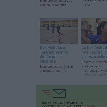
prima gara del giro
Biancorosse reduci da un
ritorno
gennaio di sconfitte
Nox Molfetta a
La Nox Molfett
Taranto: scontro
rete...contro la
diretto per la
violenza sulle
classifica
Sabato 25 novembr
edizione della
Biancorosse avanti di un
manifestazione co
punto sulle tarantine
Maddalena Pisani e
Molfetta
RICEVI AGGIORNAMENTI E
CONTENUTI DA MOLFETTA
GRATIS