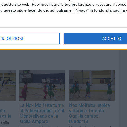
al largo
Pisani, ultima maestra della
 questo sito web. Puoi modificare le tue preferenze o revocare il conse
sartoria molfettese
questo sito e facendo clic sul pulsante "Privacy" in fondo alla pagina
PIÙ OPZIONI
ACCETTO
La Nox Molfetta torna
Nox Molfetta, stoica
nta
al PalaFiorentini, c'è il
vittoria a Taranto.
avalle
Montesilvano della
Oggi in campo
stella Amparo
l'under13
 nella