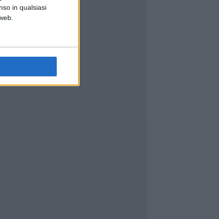
nso in qualsiasi
 web.