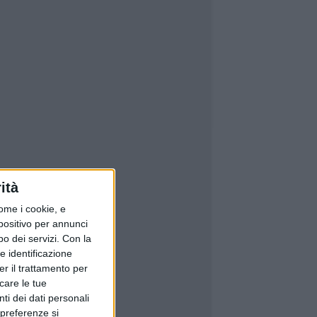
ità
ome i cookie, e
spositivo per annunci
o dei servizi.
Con la
e identificazione
er il trattamento per
icare le tue
ti dei dati personali
 preferenze si