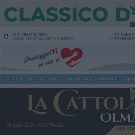
PI
31
°C
CIELO SERENO
NOTIZIE D
33°
DOMANI MIN
24°
MAX
A
MOLFETTA
DIRETTORE
ANTO
ec
IREPORT
METEO
VIDEO
NECROLOGI
FARMACIE
AMM
spi
re
dir