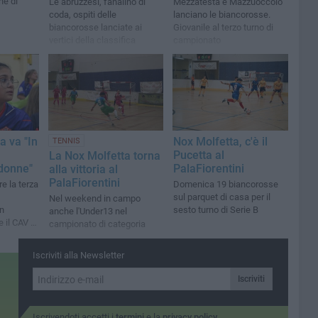
ne di
Le abruzzesi, fanalino di
Mezzatesta e Mazzuoccolo
coda, ospiti delle
lanciano le biancorosse.
biancorosse lanciate ai
Giovanile al terzo turno di
vertici della classifica
campionato
a va "In
Nox Molfetta, c'è il
TENNIS
Pucetta al
La Nox Molfetta torna
 donne"
PalaFiorentini
alla vittoria al
PalaFiorentini
e la terza
Domenica 19 biancorosse
sul parquet di casa per il
Nel weekend in campo
n
sesto turno di Serie B
anche l'Under13 nel
 il CAV di
campionato di categoria
Iscriviti alla Newsletter
Iscriviti
Iscrivendoti accetti i
termini
e la
privacy policy