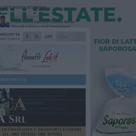
Ù LETTI QUESTA SETTIMANA
MARTEDÌ 4 AGOSTO
Il molfettese Gabriele Guarino lascia
l'Empoli e firma con il Samsunspor
A
MOLFETTA
LUNEDÌ 3 AGOSTO
APP
Palazzetto Giovanni Panunzio: dove lo
NIO QUINTO
sport diventa famiglia, inclusione ed
cellenza
DOMENICA 2 AGOSTO
Tennistavolo, il molfettese Roberto
Minervini riparte da Otranto
VENERDÌ 31 LUGLIO
Il Barletta continua a pescare a Molfetta
per il vivaio: altri tre giovani biancorossi
INISTRATIVE
ccano il volo
SABATO 1 AGOSTO
Molfetta Sportiva in Promozione
nonostante il record negativo di
trocessioni
MARTEDÌ 4 AGOSTO
Molfetta Calcio, definito il nuovo
organigramma societario: ecco la squadra
igenziale