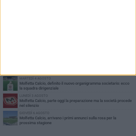
PIÙ LETTI QUESTA SETTIMANA
MARTEDÌ 4 AGOSTO
Il molfettese Gabriele Guarino lascia l'Empoli e firma con il
Samsunspor
LUNEDÌ 3 AGOSTO
Palazzetto Giovanni Panunzio: dove lo sport diventa famiglia,
inclusione ed eccellenza
VENERDÌ 7 AGOSTO
Molfetta Calcio, tre innesti di spessore: arrivano i molfettesi
Roselli, Cirillo e Caputi
MARTEDÌ 4 AGOSTO
Molfetta Calcio, definito il nuovo organigramma societario: ecco
la squadra dirigenziale
LUNEDÌ 3 AGOSTO
Molfetta Calcio, parte oggi la preparazione ma la società procede
nel silenzio
GIOVEDÌ 6 AGOSTO
Molfetta Calcio, arrivano i primi annunci sulla rosa per la
prossima stagione