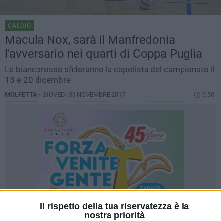
CALCIO
Macula Nox, sarà il Manfredonia
l'avversario nei quarti di Coppa Puglia
Le biancorosse sfideranno la capolista del campionato il
13 e 20 dicembre
MOLFETTA -
GIOVEDÌ 30 NOVEMBRE 2017
9.50
Il rispetto della tua riservatezza è la
nostra priorità