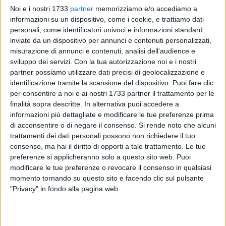
Noi e i nostri 1733
partner
memorizziamo e/o accediamo a
informazioni su un dispositivo, come i cookie, e trattiamo dati
personali, come identificatori univoci e informazioni standard
3
inviate da un dispositivo per annunci e contenuti personalizzati,
misurazione di annunci e contenuti, analisi dell'audience e
sviluppo dei servizi.
Con la tua autorizzazione noi e i nostri
partner possiamo utilizzare dati precisi di geolocalizzazione e
Sarà l'ASD Manfredonia 2000 l'avversario della Macula Nox
identificazione tramite la scansione del dispositivo. Puoi fare clic
Molfetta nei quarti di finale di Coppa Puglia di calcio a 5
per consentire a noi e ai nostri 1733 partner il trattamento per le
femminile. Il turno si disputerà in due gare con l'andata in
finalità sopra descritte. In alternativa puoi accedere a
programma il 13 dicembre e quella di ritorno il 20. Inoltre,
informazioni più dettagliate e modificare le tue preferenze prima
visto anche il calendario del campionato, le due formazioni
di acconsentire o di negare il consenso.
Si rende noto che alcuni
si sfideranno anche domenica 17 dicembre per l'ultimo turno
trattamenti dei dati personali possono non richiedere il tuo
del torneo prima della sosta natalizia.
consenso, ma hai il diritto di opporti a tale trattamento. Le tue
preferenze si applicheranno solo a questo sito web. Puoi
modificare le tue preferenze o revocare il consenso in qualsiasi
La Macula Nox arriva a questo turno dopo aver eliminato
momento tornando su questo sito e facendo clic sul pulsante
l'Atletico Bitonto negli ottavi con un perentorio 4-0 al
"Privacy" in fondo alla pagina web.
PalaFiorentini e un roboante 4-7 successivo.
Le sipontine, invece, accedono ai quarti come seconda forza
del triangolare completato dal Cerignola ( accede da primo