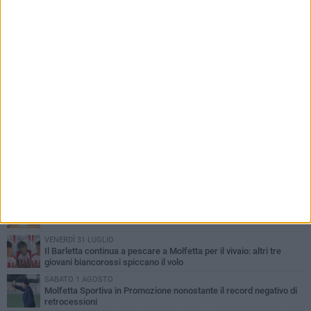
PIÙ LETTI QUESTA SETTIMANA
MARTEDÌ 4 AGOSTO
Il molfettese Gabriele Guarino lascia l'Empoli e firma con il
Samsunspor
LUNEDÌ 3 AGOSTO
Palazzetto Giovanni Panunzio: dove lo sport diventa famiglia,
inclusione ed eccellenza
DOMENICA 2 AGOSTO
Tennistavolo, il molfettese Roberto Minervini riparte da Otranto
VENERDÌ 31 LUGLIO
Il Barletta continua a pescare a Molfetta per il vivaio: altri tre
giovani biancorossi spiccano il volo
SABATO 1 AGOSTO
Molfetta Sportiva in Promozione nonostante il record negativo di
retrocessioni