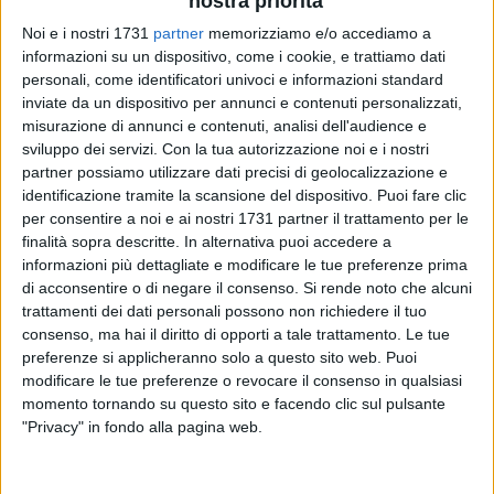
nostra priorità
Noi e i nostri 1731
partner
memorizziamo e/o accediamo a
informazioni su un dispositivo, come i cookie, e trattiamo dati
personali, come identificatori univoci e informazioni standard
5
inviate da un dispositivo per annunci e contenuti personalizzati,
misurazione di annunci e contenuti, analisi dell'audience e
sviluppo dei servizi.
Con la tua autorizzazione noi e i nostri
partner possiamo utilizzare dati precisi di geolocalizzazione e
La seconda settimana di preparazione dell'ASD Macula Nox
identificazione tramite la scansione del dispositivo. Puoi fare clic
Molfetta culmina con la partita amichevole contro l'Alta
per consentire a noi e ai nostri 1731 partner il trattamento per le
Futsal Altamura.
finalità sopra descritte. In alternativa puoi accedere a
informazioni più dettagliate e modificare le tue preferenze prima
Capitan Brescia e compagni scenderanno in campo al
di acconsentire o di negare il consenso.
Si rende noto che alcuni
PalaFiorentini alle ore 16 in un test che potrà dire molto del
trattamenti dei dati personali possono non richiedere il tuo
consenso, ma hai il diritto di opporti a tale trattamento. Le tue
livello a cui è giunta la squadra contro degli avversari ostici,
preferenze si applicheranno solo a questo sito web. Puoi
allenati da Mister di Pinto e pronti anch'essi al campionato
modificare le tue preferenze o revocare il consenso in qualsiasi
di serie C2.
momento tornando su questo sito e facendo clic sul pulsante
"Privacy" in fondo alla pagina web.
«Sarà un test probante per noi» , commenta l'allenatore dei
molfettesi Corrado Minervini. «Veniamo da due settimane